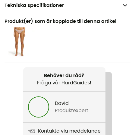
Tekniska specifikationer
Rekommenderad för
Produkt(er) som är kopplade till denna artikel
Vandring / Klättring / Den dagliga
Kön
Dam
Vikt
359 g
Behöver du råd?
Fråga vår HardGuides!
Produktnamn
Microlight Jacket
David
Använd teknologi
Produktexpert
Pertex Quantum
Regntäthet
Kontakta via meddelande