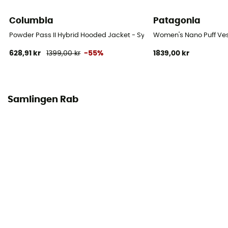
Columbia
Patagonia
Material
100 % återvunnet polyamid
Powder Pass II Hybrid Hooded Jacket - Syntetjacka - Dam
Women's Nano Puff Ves
628,91 kr
1399,00 kr
-55%
1839,00 kr
Fyllningskraft (Cuin)
700 cuin
Fyllningens sammansättning
Samlingen Rab
100% dun
Materialindikation
Duvet