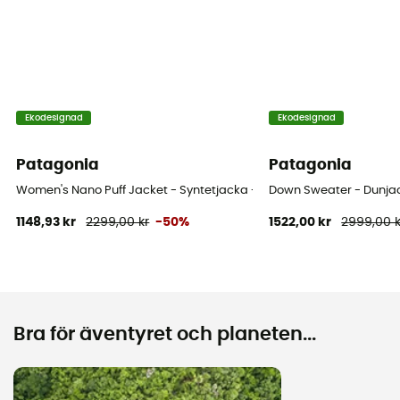
Ekodesignad
Ekodesignad
Patagonia
Patagonia
Women's Nano Puff Jacket - Syntetjacka - Dam
Down Sweater - Dunja
1148,93 kr
2299,00 kr
-50%
1522,00 kr
2999,00 k
Bra för äventyret och planeten...