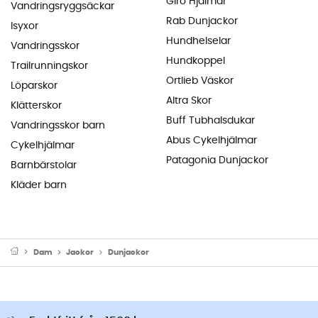
Giro Hjälmar
Vandringsryggsäckar
Rab Dunjackor
Isyxor
Hundhelselar
Vandringsskor
Hundkoppel
Trailrunningskor
Ortlieb Väskor
Löparskor
Altra Skor
Klätterskor
Buff Tubhalsdukar
Vandringsskor barn
Abus Cykelhjälmar
Cykelhjälmar
Patagonia Dunjackor
Barnbärstolar
Kläder barn
Dam
Jackor
Dunjackor