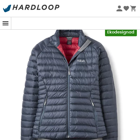
Sommarerbjudanden 🔥 -5 % EXTRA vid köp av 2 produkter*
kod Summer5
-5% Extra - Kod Summer5
Ekodesignad