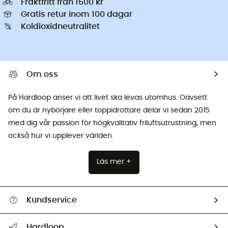
Fraktfritt från 1500 kr
Gratis retur inom 100 dagar
Koldioxidneutralitet
Om oss
På Hardloop anser vi att livet ska levas utomhus. Oavsett
om du är nybörjare eller toppidrottare delar vi sedan 2015
med dig vår passion för högkvalitativ friluftsutrustning, men
också hur vi upplever världen.
Läs mer +
Kundservice
Hjälp & Kontakt
Hardloop