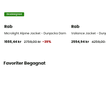
Ekodesignad
Rab
Rab
Microlight Alpine Jacket - Dunjacka Dam
Valiance Jacket - Dun
1666,44 kr
2759,00 kr
-39%
2554,94 kr
4259,00 
Favoriter Begagnat