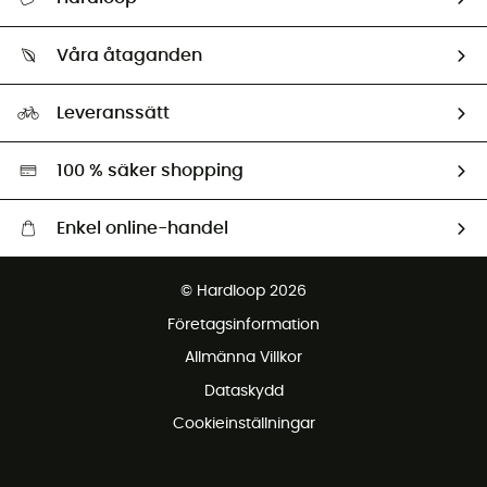
Spåra mitt paket
Vilka är vi?
Retur & återbetalning
Våra åtaganden
HardGuides
Storleksguide
Vårt fotavtryck
Ambassadörer
Leveranssätt
Second hand
Miljöanpassat urval
100 % säker shopping
Enkel online-handel
Fraktfritt från 1500 kr
© Hardloop 2026
Gratis retur inom 100 dagar
Företagsinformation
Gratis kundservice
Allmänna Villkor
Dataskydd
Cookieinställningar