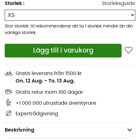
fyllningskraft på 700 cuin, enligt R.D.S.-standard
Storlek
:
Storleksguide
Insida i Pertex® Quantum
Yttertyg i Pertex® Quantum
Stor storlek: Vi rekommenderar att ta 1 storlek mindre än din
Rab® hydrofob dun utan fluorkarbon utvecklat med
vanliga storlek.
Nikwax®
Genomsydda sömmar
Lägg till i varukorg
Omvänd spiral YKK® dragkedja framtill med
isolerande dragkedjeskydd och hakskydd
Gratis leverans från 1500 kr
Minskning av sömmar för ökad komfort
On. 12 Aug.
-
To. 13 Aug.
Elastiska ärmslut med overlock
Gratis retur inom 100 dagar
Konstruktion med dubbel dragsko vid plaggets
nederkant
+1 000 000 utrustade äventyrare
Passform: åtsittande
Expertrådgivning
Fyllningsvikt: 120 g
Vikt: 348 g
Beskrivning