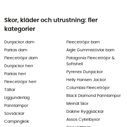
Skor, kläder och utrustning: fler
kategorier
Dunjackor dam
Fleecetröjor barn
Parkas dam
Aigle Gummistövlar barn
Fleecetröjor dam
Patagonia Fleecetröjor &
Softshell
Dunjackor herr
Pyrenex Dunjackor
Parkas herr
Helly Hansen Jackor
Fleecetröjor herr
Columbia Fleecetröjor
Tältar
Black Diamond Pannlampor
Liggunderlag
Meindl Skor
Pannlampor
Dakine Ryggsäckar
Sovsäckar
Assos Cykelbyxor
Campingkök