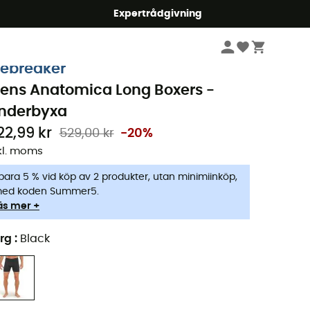
mmer5
Expertrådgivning
Herr
Kläder
Sportunderkläder
Kort Underställsbyxor
cebreaker
ens Anatomica Long Boxers -
nderbyxa
22,99 kr
529,00 kr
-20%
kl. moms
para 5 % vid köp av 2 produkter, utan minimiinköp,
ed koden Summer5.
äs mer +
rg
:
Black