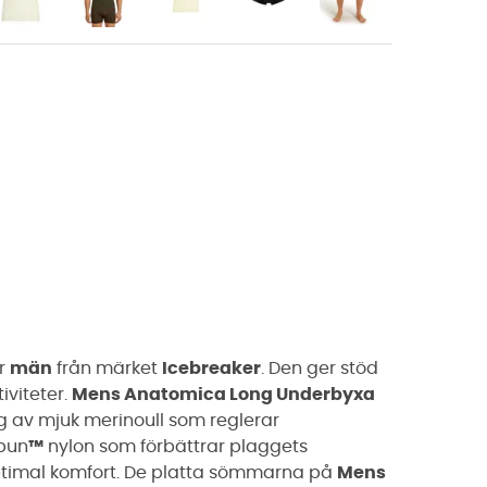
r
män
från märket
Icebreaker
. Den ger stöd
iviteter.
Mens Anatomica Long Underbyxa
ng av mjuk merinoull som reglerar
spun
™
nylon som förbättrar plaggets
timal komfort. De platta sömmarna på
Mens