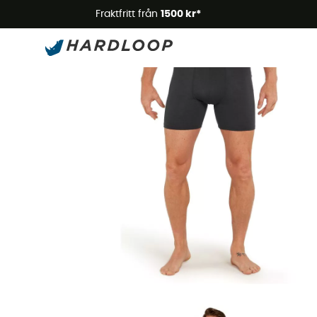
Somm
Fraktfritt från
1500 kr*