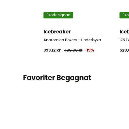
Ekodesignad
Eko
icebreaker
ice
Anatomica Boxers - Underbyxa
175 E
393,12 kr
489,00 kr
-19%
529,
Favoriter Begagnat