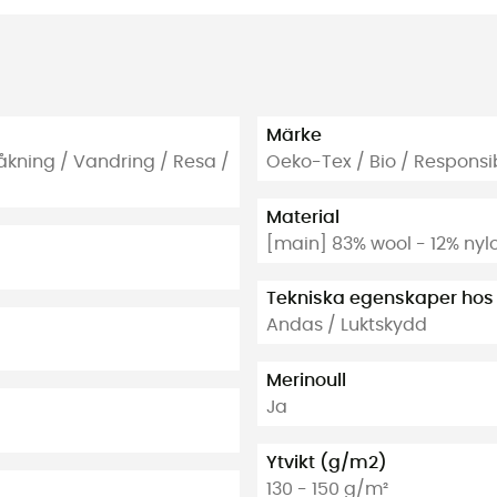
Märke
dåkning / Vandring / Resa /
Oeko-Tex / Bio / Respons
Material
[main] 83% wool - 12% nyl
Tekniska egenskaper hos
Andas / Luktskydd
Merinoull
Ja
Ytvikt (g/m2)
130 - 150 g/m²