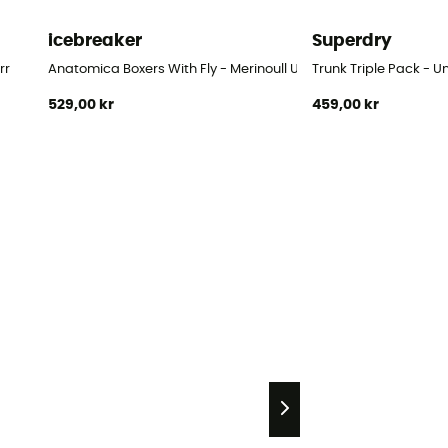
icebreaker
Superdry
rr
Anatomica Boxers With Fly - Merinoull Underställsbyxor
Trunk Triple Pack - U
529,00 kr
459,00 kr