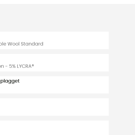
ible Wool Standard
on - 5% LYCRA®
 plagget