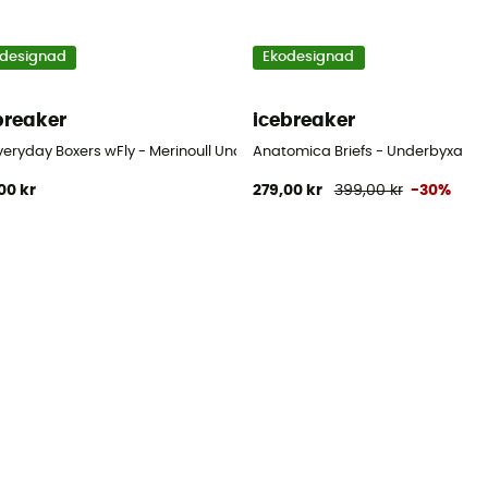
designad
Ekodesignad
breaker
icebreaker
veryday Boxers wFly - Merinoull Underställsbyxor
Anatomica Briefs - Underbyxa
00 kr
279,00 kr
399,00 kr
-30%