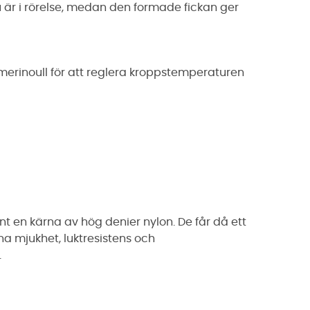
du är i rörelse, medan den formade fickan ger
erinoull för att reglera kroppstemperaturen
unt en kärna av hög denier nylon. De får då ett
ena mjukhet, luktresistens och
.