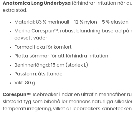
Anatomica Long Underbyxa
förhindrar irritation när 
extra stöd.
Material: 83 % merinoull - 12 % nylon - 5 % elastan
Merino Corespun™: robust blandning baserad på m
oavsett väder
Formad ficka för komfort
Platta sömmar för att förhindra irritation
Beninnerlängd: 15 cm (storlek L)
Passform: åtsittande
Vikt: 80 g
Corespun™
: Icebreaker lindar en ultrafin merinofiber r
slitstarkt tyg som bibehåller merinons naturliga silkesl
temperaturreglering, vilket är Icebreakers kännetecken