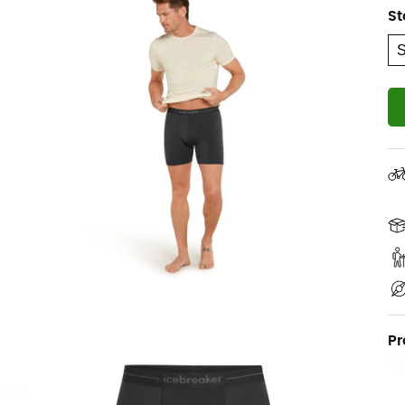
St
Pr