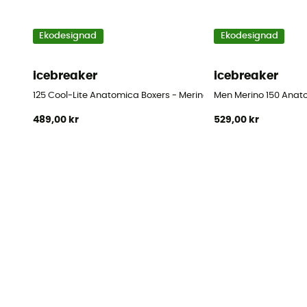
Ekodesignad
Ekodesignad
icebreaker
icebreaker
125 Cool-Lite Anatomica Boxers - Merinoull Underställsbyxor
Men Merino 150 Anato
489,00 kr
529,00 kr