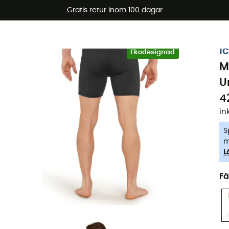
arerbjudanden 🔥 -5 % EXTRA vid köp av 2 produkter* kod Su
Gratis retur inom 100 dagar
-5% Extra - Kod Summer5
i
Ekodesignad
M
U
4
in
S
m
L
Fä