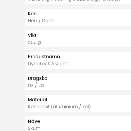
Kön
Herr / Dam
Vikt
500 g
Produktnamn
DynaLock Ascent
Dragsko
Fix / Ja
Material
Komposit (aluminium / kol)
Näve
Skum