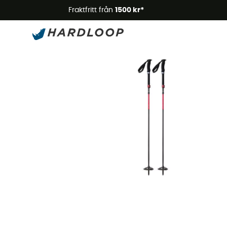
Somm
Fraktfritt från
1500 kr*