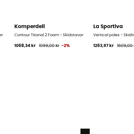
Komperdell
La Sportiva
ar
Contour Titanal 2 Foam - Skidstavar
Vertical poles - Skid
1068,34 kr
1099,00 kr
-2%
1263,97 kr
1609,00 