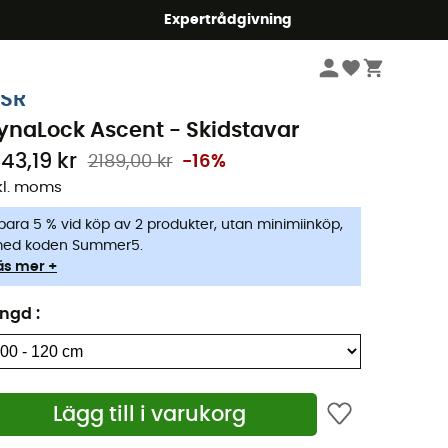
mmer5
Expertrådgivning
Vintersporter Kläder & Utrustning
Utrustning
Skidstavar
Bâtons ski d
SR
ynaLock Ascent - Skidstavar
843,19 kr
2189,00 kr
-16%
kl. moms
para 5 % vid köp av 2 produkter, utan minimiinköp,
ed koden Summer5.
äs mer +
ängd
:
Lägg till i varukorg