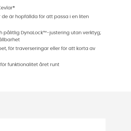
 Kevlar®
 de är hopfällda för att passa i en liten
och pålitlig DynaLock™-justering utan verktyg;
ållbarhet
 för traverseringar eller för att korta av
r funktionalitet året runt