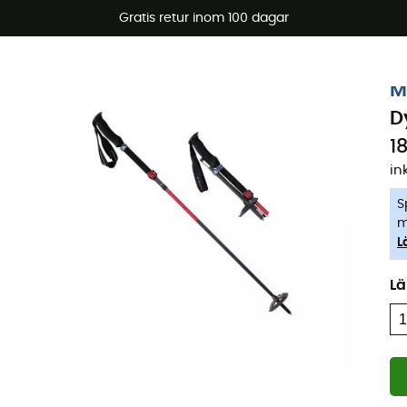
arerbjudanden 🔥 -5 % EXTRA vid köp av 2 produkter* kod Su
Gratis retur inom 100 dagar
-5% Extra - Kod Summer5
M
D
1
in
S
m
L
L