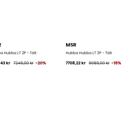
R
MSR
a Hubba LT 2P - Tält
Hubba Hubba LT 3P - Tält
,43 kr
7249,00 kr
-20%
7708,22 kr
9089,00 kr
-15%