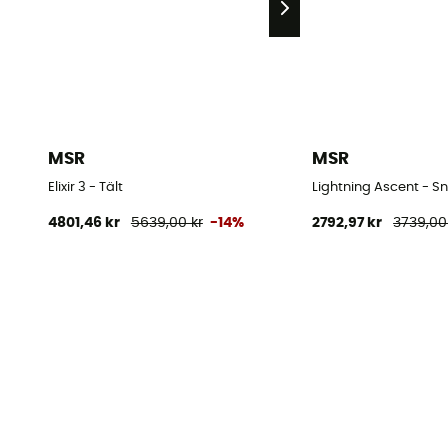
MSR
MSR
Elixir 3 - Tält
Lightning Ascent - S
4801,46 kr
5639,00 kr
-14%
2792,97 kr
3739,00