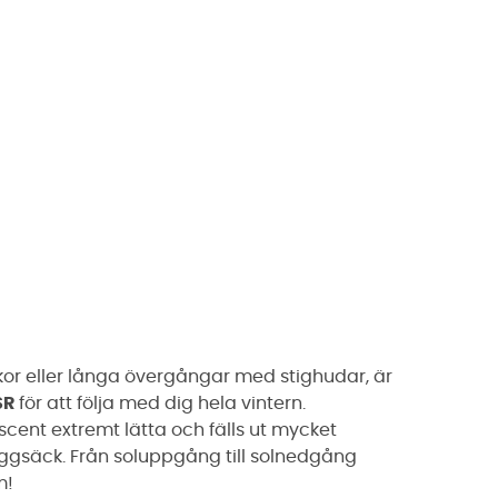
or eller långa övergångar med stighudar, är
SR
för att följa med dig hela vintern.
Ascent extremt lätta och fälls ut mycket
ryggsäck. Från soluppgång till solnedgång
m!