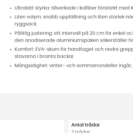
Ultralätt styrka: tillverkade i kolfiber förstärkt med
Liten volym: snabb uppfällning och liten storlek när
ryggsäck
Pålitlig justering: ett intervall på 20 cm för enkel 
den anodiserade aluminiumspaken säkerställer h
Komfort: EVA-skum för handtaget och nedre greppet,
stavarna i branta backar
Mångsidighet: vinter- och sommarrondeller ingår, fö
Antal trådar
3 trådar