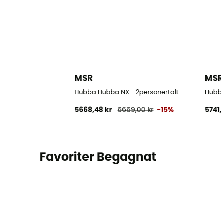
MSR
MS
Hubba Hubba NX - 2personertält
Hubb
5668,48 kr
6669,00 kr
-15%
5741
Favoriter Begagnat