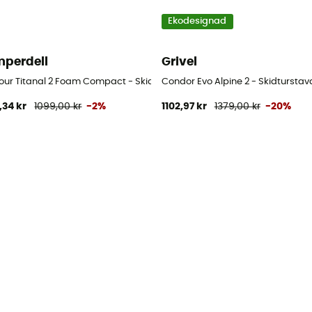
Ekodesignad
perdell
Grivel
our Titanal 2 Foam Compact - Skidstavar
Condor Evo Alpine 2 - Skidturstav
,34 kr
1099,00 kr
-2%
1102,97 kr
1379,00 kr
-20%