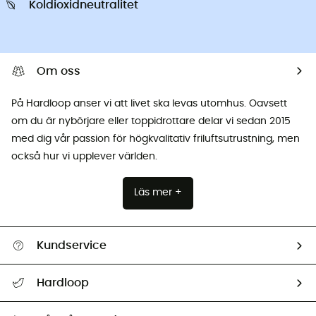
Koldioxidneutralitet
Om oss
På Hardloop anser vi att livet ska levas utomhus. Oavsett
om du är nybörjare eller toppidrottare delar vi sedan 2015
med dig vår passion för högkvalitativ friluftsutrustning, men
också hur vi upplever världen.
Läs mer +
Kundservice
Hjälp & Kontakt
Hardloop
Spåra mitt paket
Vilka är vi?
Retur & återbetalning