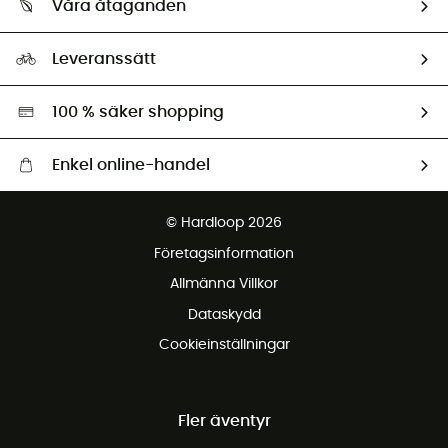
Våra åtaganden
HardGuides
Storleksguide
Vårt fotavtryck
Ambassadörer
Leveranssätt
Second hand
Miljöanpassat urval
100 % säker shopping
Enkel online-handel
Fraktfritt från 1500 kr
© Hardloop 2026
Gratis retur inom 100 dagar
Företagsinformation
Gratis kundservice
Allmänna Villkor
Dataskydd
Cookieinställningar
Fler äventyr