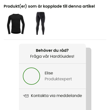
Rekommenderad för
Produkt(er) som är kopplade till denna artikel
Vandring / Alpin Skidåkning / Vandring /
Bergsbestigning
Kön
Herr
Vikt
Behöver du råd?
235 g / m2
Fråga vår HardGuides!
Produktnamn
Expedition Man Zip Neck
Elise
Produktexpert
Skärning
Standard
Kontakta via meddelande
Märke
Ekologiskt material / Garanterat europeiskt ursprung