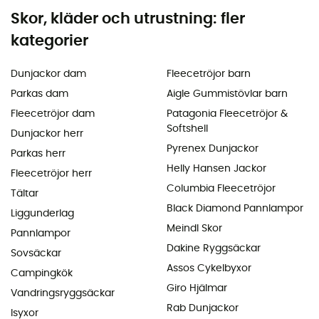
Skor, kläder och utrustning: fler
kategorier
Dunjackor dam
Fleecetröjor barn
Parkas dam
Aigle Gummistövlar barn
Fleecetröjor dam
Patagonia Fleecetröjor &
Softshell
Dunjackor herr
Pyrenex Dunjackor
Parkas herr
Helly Hansen Jackor
Fleecetröjor herr
Columbia Fleecetröjor
Tältar
Black Diamond Pannlampor
Liggunderlag
Meindl Skor
Pannlampor
Dakine Ryggsäckar
Sovsäckar
Assos Cykelbyxor
Campingkök
Giro Hjälmar
Vandringsryggsäckar
Rab Dunjackor
Isyxor