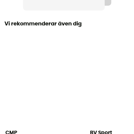
Termiskt skydd
Ja
Vi rekommenderar även dig
Material
100% Merino Wool
CMP
BV Sport