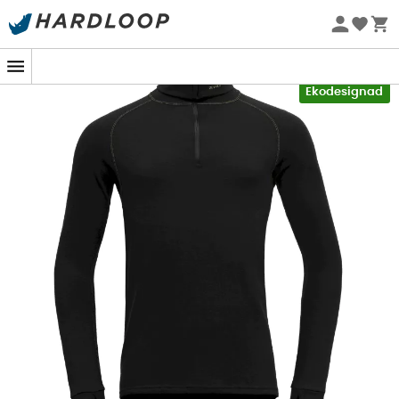
Sommarerbjudanden 🔥 -5 % EXTRA vid köp av 2 produkter*
kod Summer5
-5% Extra - Kod Summer5
Ekodesignad