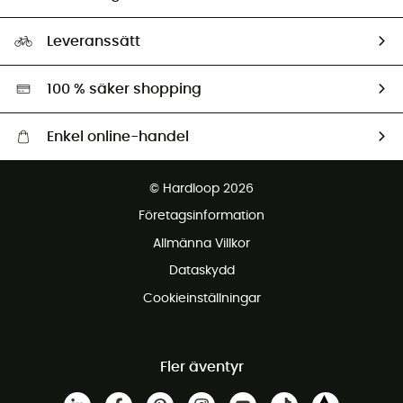
HardGuides
Storleksguide
Vårt fotavtryck
Ambassadörer
Leveranssätt
Second hand
Miljöanpassat urval
100 % säker shopping
Enkel online-handel
Fraktfritt från 1500 kr
© Hardloop 2026
Gratis retur inom 100 dagar
Företagsinformation
Gratis kundservice
Allmänna Villkor
Dataskydd
Cookieinställningar
Fler äventyr