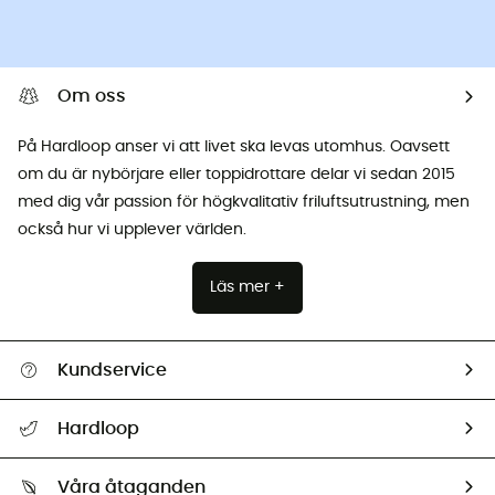
Om oss
På Hardloop anser vi att livet ska levas utomhus. Oavsett
om du är nybörjare eller toppidrottare delar vi sedan 2015
med dig vår passion för högkvalitativ friluftsutrustning, men
också hur vi upplever världen.
Läs mer +
Kundservice
Hjälp & Kontakt
Hardloop
Spåra mitt paket
Vilka är vi?
Retur & återbetalning
Våra åtaganden