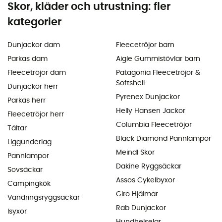
Skor, kläder och utrustning: fler
kategorier
Dunjackor dam
Fleecetröjor barn
Parkas dam
Aigle Gummistövlar barn
Fleecetröjor dam
Patagonia Fleecetröjor &
Softshell
Dunjackor herr
Pyrenex Dunjackor
Parkas herr
Helly Hansen Jackor
Fleecetröjor herr
Columbia Fleecetröjor
Tältar
Black Diamond Pannlampor
Liggunderlag
Meindl Skor
Pannlampor
Dakine Ryggsäckar
Sovsäckar
Assos Cykelbyxor
Campingkök
Giro Hjälmar
Vandringsryggsäckar
Rab Dunjackor
Isyxor
Hundhelselar