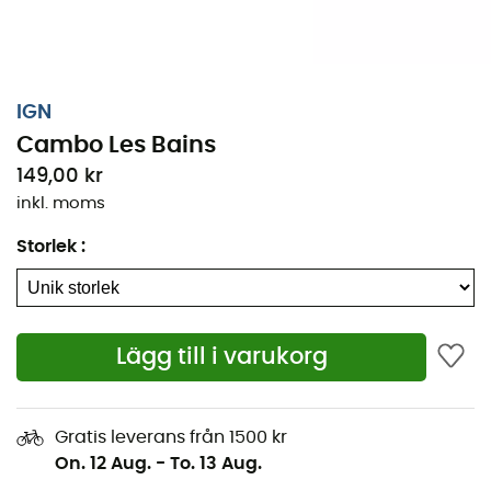
IGN
Cambo Les Bains
149,00 kr
inkl. moms
Storlek
:
Lägg till i varukorg
Oavsett om det handlar om några kilometer eller en
lång upptäcktsfärd, kommer den topografiska kartan
IGN Cambo Les Bains att vara en värdefull allierad för
Gratis leverans från 1500 kr
att förbereda och uppleva ditt äventyr. Med hög
On. 12 Aug.
-
To. 13 Aug.
precision innehåller denna IGN-karta (skala 1:25 000)