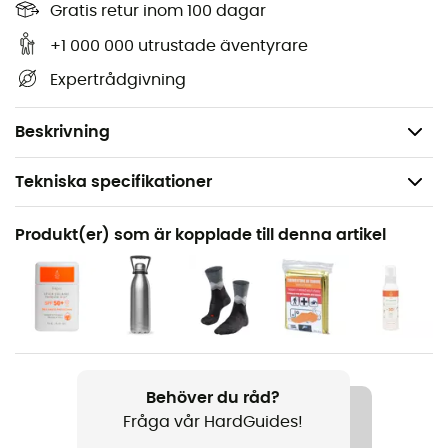
alla nödvändiga detaljer för att navigera på stigarna
Gratis retur inom 100 dagar
och vägarna i Cambo Les Bains och upptäcka dess
+1 000 000 utrustade äventyrare
många rikedomar: terräng, vattendrag, stugor och
Expertrådgivning
andra anmärkningsvärda platser... Utöver din
orienteringsförmåga är denna vandringskarta från IGN
enligt oss oumbärlig i din ryggsäck och i dina händer!
Beskrivning
Tekniska specifikationer
Rekommenderad för
Produkt(er) som är kopplade till denna artikel
Vandring / Vandring / Resa
Produktnamn
Cambo Les Bains
Språk
Franska
Behöver du råd?
Fråga vår HardGuides!