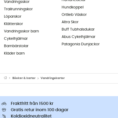
Vandringsskor
Hundkoppel
Trailrunningskor
Ortlieb Väskor
Löparskor
Altra Skor
Klätterskor
Buff Tubhalsdukar
Vandringsskor barn
Abus Cykelhjälmar
Cykelhjälmar
Patagonia Dunjackor
Barnbärstolar
Kläder barn
Böcker & kartor
Vandringskartor
Fraktfritt från 1500 kr
Gratis retur inom 100 dagar
Koldioxidneutralitet