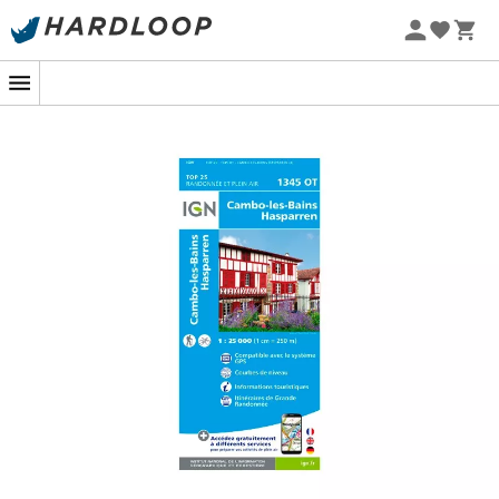
Sommarerbjudanden 🔥 -5 % EXTRA vid köp av 2 produkter*
kod Summer5