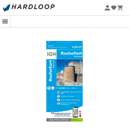
Sommarerbjudanden 🔥 -5 % EXTRA vid köp av 2 produkter*
kod Summer5