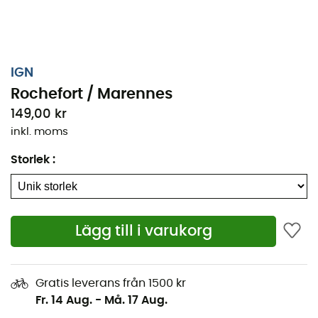
IGN
Rochefort / Marennes
149,00 kr
inkl. moms
Storlek
:
Oavsett om det handlar om några kilometer eller en
Lägg till i varukorg
lång upptäcktsfärd, kommer den topografiska kartan
IGN Rochefort / Marennes att vara en värdefull
följeslagare för att förbereda och uppleva ditt äventyr.
Gratis leverans från 1500 kr
Med hög precision innehåller denna IGN-karta (skala
Fr. 14 Aug.
-
Må. 17 Aug.
1:25 000) alla nödvändiga detaljer för att navigera på