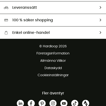
Storleksguide
Vårt fotavtryck
Ambassadörer
Leveranssätt
Second hand
Miljöanpassat urval
100 % säker shopping
Enkel online-handel
Fraktfritt från 1500 kr
© Hardloop 2026
Gratis retur inom 100 dagar
Företagsinformation
Gratis kundservice
Allmänna Villkor
Dataskydd
Cookieinställningar
Fler äventyr