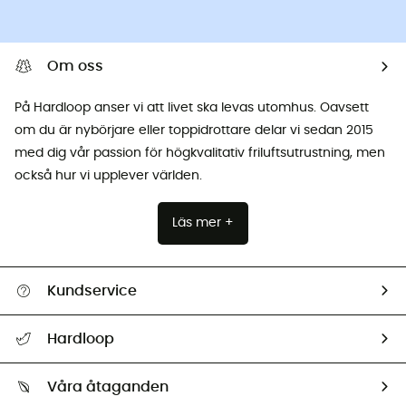
Om oss
På Hardloop anser vi att livet ska levas utomhus. Oavsett
om du är nybörjare eller toppidrottare delar vi sedan 2015
med dig vår passion för högkvalitativ friluftsutrustning, men
också hur vi upplever världen.
Läs mer +
Kundservice
Hjälp & Kontakt
Hardloop
Spåra mitt paket
Vilka är vi?
Retur & återbetalning
Våra åtaganden
HardGuides