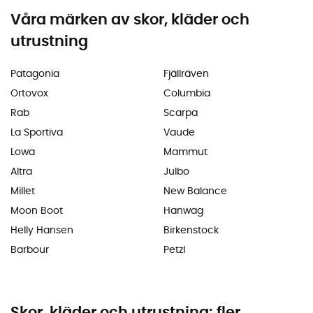
Våra märken av skor, kläder och
utrustning
Patagonia
Fjällräven
Ortovox
Columbia
Rab
Scarpa
La Sportiva
Vaude
Lowa
Mammut
Altra
Julbo
Millet
New Balance
Moon Boot
Hanwag
Helly Hansen
Birkenstock
Barbour
Petzl
Skor, kläder och utrustning: fler