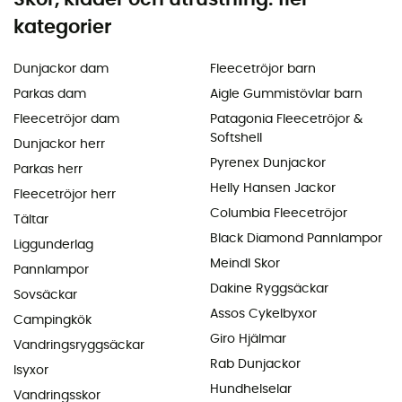
kategorier
Dunjackor dam
Fleecetröjor barn
Parkas dam
Aigle Gummistövlar barn
Fleecetröjor dam
Patagonia Fleecetröjor &
Softshell
Dunjackor herr
Pyrenex Dunjackor
Parkas herr
Helly Hansen Jackor
Fleecetröjor herr
Columbia Fleecetröjor
Tältar
Black Diamond Pannlampor
Liggunderlag
Meindl Skor
Pannlampor
Dakine Ryggsäckar
Sovsäckar
Assos Cykelbyxor
Campingkök
Giro Hjälmar
Vandringsryggsäckar
Rab Dunjackor
Isyxor
Hundhelselar
Vandringsskor