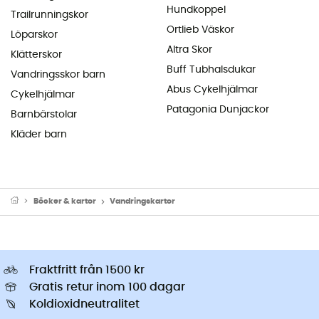
Hundkoppel
Trailrunningskor
Ortlieb Väskor
Löparskor
Altra Skor
Klätterskor
Buff Tubhalsdukar
Vandringsskor barn
Abus Cykelhjälmar
Cykelhjälmar
Patagonia Dunjackor
Barnbärstolar
Kläder barn
Böcker & kartor
Vandringskartor
Fraktfritt från 1500 kr
Gratis retur inom 100 dagar
Koldioxidneutralitet