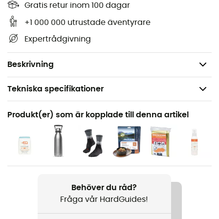
stigarna och vägarna i Rochefort / Marennes och
Gratis retur inom 100 dagar
upptäcka dess många rikedomar: höjder, vattendrag,
+1 000 000 utrustade äventyrare
refugier och andra anmärkningsvärda platser... Utöver
Expertrådgivning
din orienteringsförmåga är denna vandringskarta från
IGN enligt oss oumbärlig i din ryggsäck och i dina
händer!
Beskrivning
Tekniska specifikationer
Rekommenderad för
Produkt(er) som är kopplade till denna artikel
Vandring / Vandring / Resa
Produktnamn
Rochefort / Marennes
Språk
Behöver du råd?
Franska
Fråga vår HardGuides!