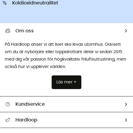
Koldioxidneutralitet
Om oss
På Hardloop anser vi att livet ska levas utomhus. Oavsett
om du är nybörjare eller toppidrottare delar vi sedan 2015
med dig vår passion för högkvalitativ friluftsutrustning, men
också hur vi upplever världen.
Läs mer +
Kundservice
Hjälp & Kontakt
Hardloop
Spåra mitt paket
Vilka är vi?