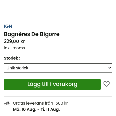
IGN
Bagnères De Bigorre
229,00 kr
inkl. moms
Storlek
:
Lägg till i varukorg
Oavsett om det handlar om några kilometer eller en
lång expedition, kommer den topografiska kartan IGN
Bagnères De Bigorre vara en ovärderlig allierad för att
Gratis leverans från 1500 kr
förbereda och uppleva ditt äventyr. Med hög precision
Må. 10 Aug.
-
Ti. 11 Aug.
innehåller denna IGN-karta (skala 1:25 000) alla