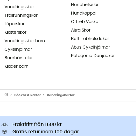
Hundhelselar
Vandringsskor
Hundkoppel
Trailrunningskor
Ortlieb Väskor
Löparskor
Altra Skor
Klätterskor
Buff Tubhalsdukar
Vandringsskor barn
Abus Cykelhjälmar
Cykelhjälmar
Patagonia Dunjackor
Barnbärstolar
Kläder barn
Böcker & kartor
Vandringskartor
Fraktfritt från 1500 kr
Gratis retur inom 100 dagar