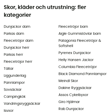
Skor, kläder och utrustning: fler
kategorier
Dunjackor dam
Fleecetröjor barn
Parkas dam
Aigle Gummistövlar barn
Fleecetröjor dam
Patagonia Fleecetröjor &
Softshell
Dunjackor herr
Pyrenex Dunjackor
Parkas herr
Helly Hansen Jackor
Fleecetröjor herr
Columbia Fleecetröjor
Tältar
Black Diamond Pannlampor
Liggunderlag
Meindl Skor
Pannlampor
Dakine Ryggsäckar
Sovsäckar
Assos Cykelbyxor
Campingkök
Giro Hjälmar
Vandringsryggsäckar
Rab Dunjackor
Isyxor