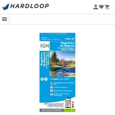
Sommarerbjudanden 🔥 -5 % EXTRA vid köp av 2 produkter*
kod Summer5