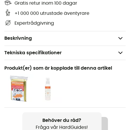
nödvändiga detaljer för att navigera på stigar och
Gratis retur inom 100 dagar
vägar i Bagnères De Bigorre och upptäcka dess många
+1 000 000 utrustade äventyrare
skatter: höjder, vattendrag, stugor och andra
Expertrådgivning
anmärkningsvärda platser... Förutom din
orienteringsförmåga är denna IGN-vandringskarta,
enligt oss, oumbärlig i din ryggsäck och i dina händer!
Beskrivning
Tekniska specifikationer
Rekommenderad för
Produkt(er) som är kopplade till denna artikel
Vandring / Vandring / Resa
Produktnamn
Bagnères De Bigorre
Språk
Franska
Behöver du råd?
Fråga vår HardGuides!