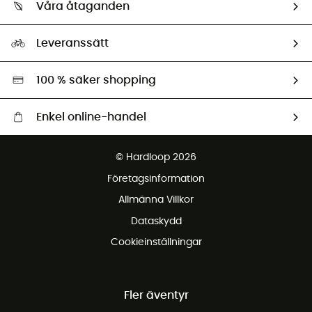
Retur & återbetalning
Våra åtaganden
HardGuides
Storleksguide
Vårt fotavtryck
Ambassadörer
Leveranssätt
Second hand
Miljöanpassat urval
100 % säker shopping
Enkel online-handel
Fraktfritt från 1500 kr
© Hardloop 2026
Gratis retur inom 100 dagar
Företagsinformation
Gratis kundservice
Allmänna Villkor
Dataskydd
Cookieinställningar
Fler äventyr