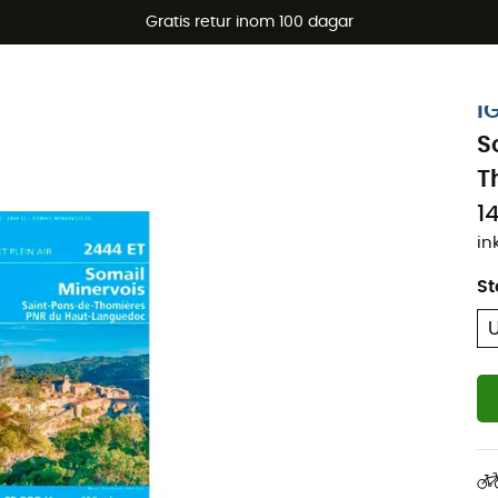
arerbjudanden 🔥 -5 % EXTRA vid köp av 2 produkter* kod Su
Gratis retur inom 100 dagar
I
S
T
1
in
St