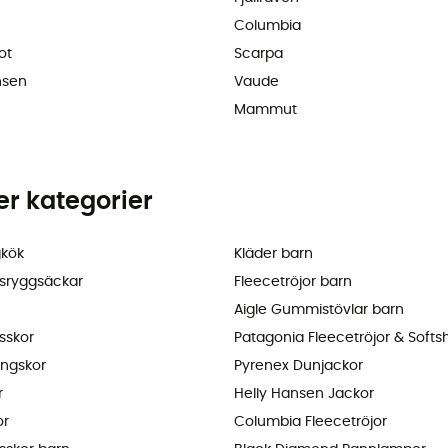
Columbia
ot
Scarpa
nsen
Vaude
Mammut
ler kategorier
kök
Kläder barn
sryggsäckar
Fleecetröjor barn
Aigle Gummistövlar barn
sskor
Patagonia Fleecetröjor & Softsh
ingskor
Pyrenex Dunjackor
r
Helly Hansen Jackor
or
Columbia Fleecetröjor