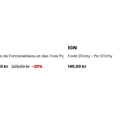
IGN
s de Fontainebleau et des Trois Pignons
Forêt D'Iraty - Pic D'Orhy
20 kr
229,00 kr
-20%
149,00 kr