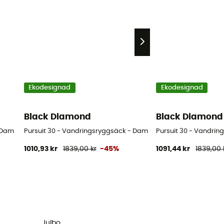
Ekodesignad
Ekodesignad
Black Diamond
Black Diamond
- Dam
Pursuit 30 - Vandringsryggsäck - Dam
Pursuit 30 - Vandrin
1010,93 kr
1839,00 kr
-45%
1091,44 kr
1839,00 
Julbo