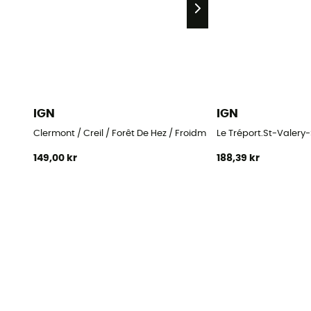
IGN
IGN
Clermont / Creil / Forêt De Hez / Froidmont
Le Tréport.St-Vale
149,00 kr
188,39 kr