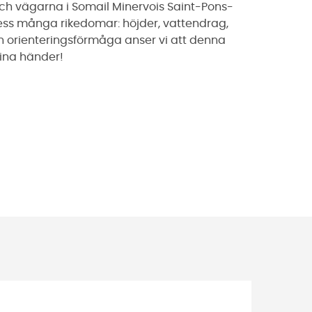
och vägarna i Somail Minervois Saint-Pons-
ss många rikedomar: höjder, vattendrag,
n orienteringsförmåga anser vi att denna
dina händer!