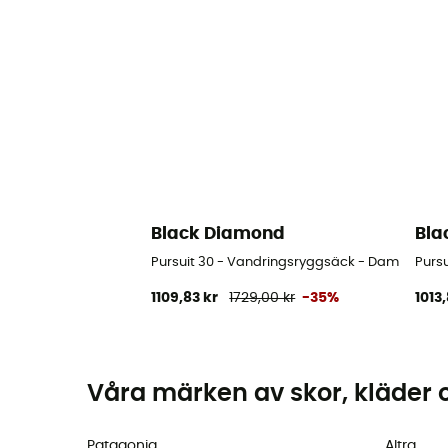
Black Diamond
Bla
Pursuit 30 - Vandringsryggsäck - Dam
Purs
1109,83 kr
1729,00 kr
-35%
1013,
Våra märken av skor, kläder 
Patagonia
Altra