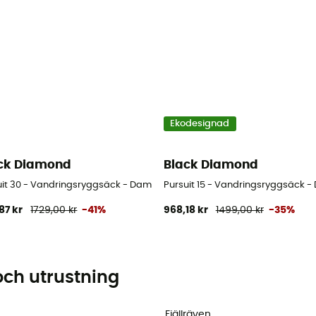
Ekodesignad
ck Diamond
Black Diamond
uit 30 - Vandringsryggsäck - Dam
Pursuit 15 - Vandringsryggsäck 
87 kr
1729,00 kr
-41%
968,18 kr
1499,00 kr
-35%
och utrustning
Fjällräven