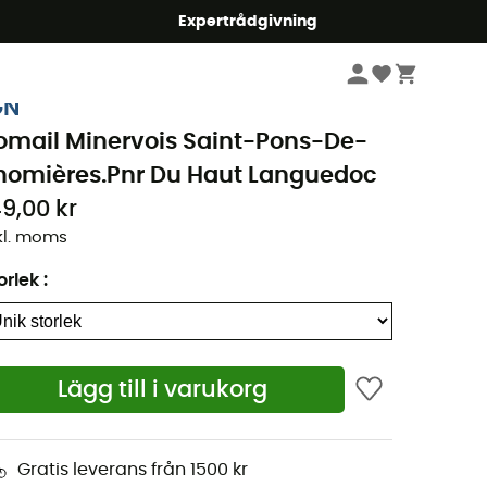
mmer5
Expertrådgivning
Böcker & kartor
Vandringskartor
GN
omail Minervois Saint-Pons-De-
homières.Pnr Du Haut Languedoc
49,00 kr
kl. moms
orlek
:
Lägg till i varukorg
Gratis leverans från 1500 kr