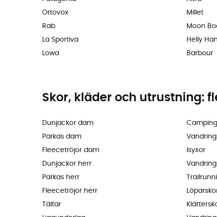
Ortovox
Millet
Rab
Moon Bo
La Sportiva
Helly Ha
Lowa
Barbour
Skor, kläder och utrustning: f
Dunjackor dam
Camping
Parkas dam
Vandring
Fleecetröjor dam
Isyxor
Dunjackor herr
Vandring
Parkas herr
Trailrunn
Fleecetröjor herr
Löparsko
Tältar
Klättersk