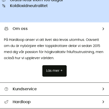
Gratis retur inom 100 dagar
Koldioxidneutralitet
Om oss
På Hardloop anser vi att livet ska levas utomhus. Oavsett
om du är nybörjare eller toppidrottare delar vi sedan 2015
med dig vår passion för högkvalitativ friluftsutrustning, men
också hur vi upplever världen.
Läs mer +
Kundservice
Hjälp & Kontakt
Hardloop
Spåra mitt paket