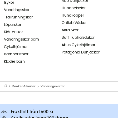
Rab Dunjackor
Isyxor
Hundhelselar
Vandringsskor
Hundkoppel
Trailrunningskor
Ortlieb Väskor
Löparskor
Altra Skor
Klätterskor
Buff Tubhalsdukar
Vandringsskor barn
Abus Cykelhjälmar
Cykelhjälmar
Patagonia Dunjackor
Barnbärstolar
Kläder barn
Böcker & kartor
Vandringskartor
Fraktfritt från 1500 kr