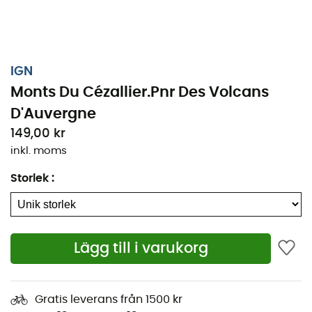
IGN
Monts Du Cézallier.Pnr Des Volcans
D'Auvergne
149,00 kr
inkl. moms
Storlek
:
Oavsett om det handlar om några kilometer eller en
lång expedition, kommer den topografiska kartan IGN
Lägg till i varukorg
Monts Du Cézallier.Pnr Des Volcans D'Auvergne att vara
en ovärderlig följeslagare för att förbereda och uppleva
ditt äventyr. Med hög precision innehåller denna IGN-
Gratis leverans från 1500 kr
karta (skala 1:25 000) alla nödvändiga detaljer för att