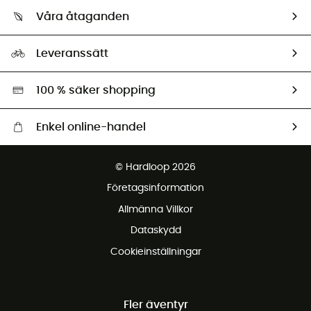
Vilka är vi?
Retur & återbetalning
Våra åtaganden
HardGuides
Storleksguide
Vårt fotavtryck
Ambassadörer
Leveranssätt
Second hand
Miljöanpassat urval
100 % säker shopping
Enkel online-handel
Fraktfritt från 1500 kr
© Hardloop 2026
Gratis retur inom 100 dagar
Företagsinformation
Gratis kundservice
Allmänna Villkor
Dataskydd
Cookieinställningar
Fler äventyr