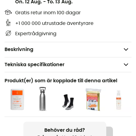
On. 12 Aug.
-
To. 13 Aug.
navigera på stigarna och vägarna i Monts Du
Cézallier.Pnr Des Volcans D'Auvergne och upptäcka
Gratis retur inom 100 dagar
dess många rikedomar: terränger, vattendrag, stugor
+1 000 000 utrustade äventyrare
och andra anmärkningsvärda platser... Utöver din
Expertrådgivning
orienteringsförmåga anser vi att denna IGN-
vandringskarta är oumbärlig i din ryggsäck och i dina
händer!
Beskrivning
Tekniska specifikationer
Rekommenderad för
Produkt(er) som är kopplade till denna artikel
Vandring / Vandring / Resa
Produktnamn
Monts Du Cézallier.Pnr Des Volcans D'Auvergne
Språk
Franska
Behöver du råd?