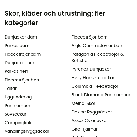
Skor, kläder och utrustning: fler
kategorier
Dunjackor dam
Fleecetröjor barn
Parkas dam
Aigle Gummistövlar barn
Fleecetröjor dam
Patagonia Fleecetröjor &
Softshell
Dunjackor herr
Pyrenex Dunjackor
Parkas herr
Helly Hansen Jackor
Fleecetröjor herr
Columbia Fleecetröjor
Tältar
Black Diamond Pannlampor
Liggunderlag
Meindl Skor
Pannlampor
Dakine Ryggsäckar
Sovsäckar
Assos Cykelbyxor
Campingkök
Giro Hjälmar
Vandringsryggsäckar