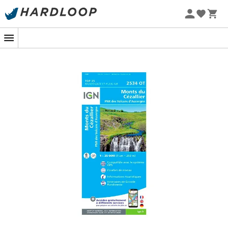
Sommarerbjudanden 🔥 -5 % EXTRA vid köp av 2 produkter*
kod Summer5