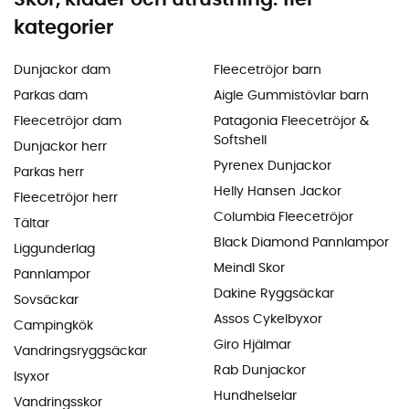
kategorier
Dunjackor dam
Fleecetröjor barn
Parkas dam
Aigle Gummistövlar barn
Fleecetröjor dam
Patagonia Fleecetröjor &
Softshell
Dunjackor herr
Pyrenex Dunjackor
Parkas herr
Helly Hansen Jackor
Fleecetröjor herr
Columbia Fleecetröjor
Tältar
Black Diamond Pannlampor
Liggunderlag
Meindl Skor
Pannlampor
Dakine Ryggsäckar
Sovsäckar
Assos Cykelbyxor
Campingkök
Giro Hjälmar
Vandringsryggsäckar
Rab Dunjackor
Isyxor
Hundhelselar
Vandringsskor