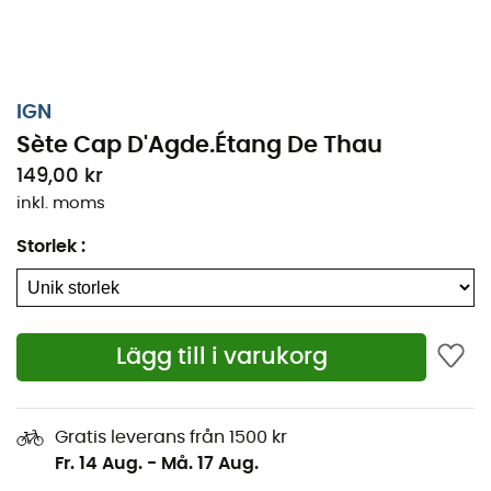
IGN
Sète Cap D'Agde.Étang De Thau
149,00 kr
inkl. moms
Storlek
:
Oavsett om det handlar om några kilometer eller en
Lägg till i varukorg
lång utforskning, kommer den topografiska kartan IGN
Sète Cap D'Agde.Étang De Thau att vara en värdefull
allierad för att förbereda och uppleva ditt äventyr.
Gratis leverans från 1500 kr
Denna IGN-karta (skala 1:25 000) är mycket exakt och
Fr. 14 Aug.
-
Må. 17 Aug.
innehåller alla nödvändiga detaljer för att navigera på