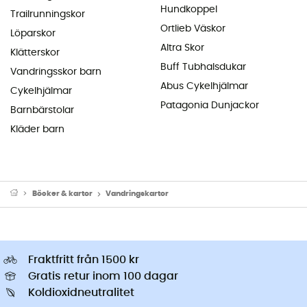
Hundkoppel
Trailrunningskor
Ortlieb Väskor
Löparskor
Altra Skor
Klätterskor
Buff Tubhalsdukar
Vandringsskor barn
Abus Cykelhjälmar
Cykelhjälmar
Patagonia Dunjackor
Barnbärstolar
Kläder barn
Böcker & kartor
Vandringskartor
Fraktfritt från 1500 kr
Gratis retur inom 100 dagar
Koldioxidneutralitet