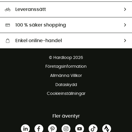
Storleksguide
Vårt fotavtryck
Ambassadörer
Leveranssätt
Second hand
Miljöanpassat urval
100 % säker shopping
Enkel online-handel
Fraktfritt från 1500 kr
© Hardloop 2026
Gratis retur inom 100 dagar
Företagsinformation
Gratis kundservice
Allmänna Villkor
Dataskydd
Cookieinställningar
Fler äventyr