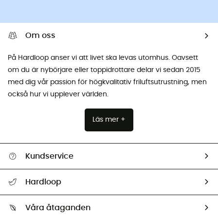
Om oss
På Hardloop anser vi att livet ska levas utomhus. Oavsett
om du är nybörjare eller toppidrottare delar vi sedan 2015
med dig vår passion för högkvalitativ friluftsutrustning, men
också hur vi upplever världen.
Läs mer +
Kundservice
Hjälp & Kontakt
Hardloop
Spåra mitt paket
Vilka är vi?
Retur & återbetalning
Våra åtaganden
HardGuides