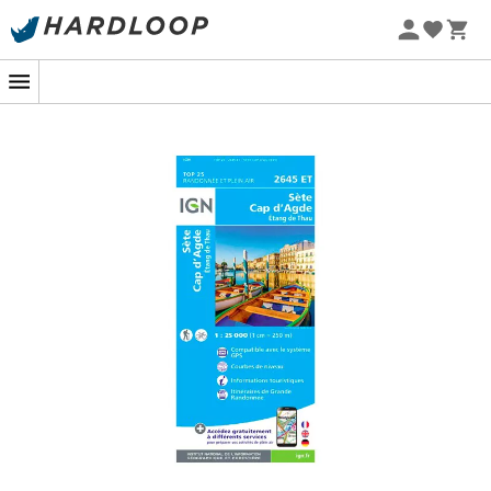
Sommarerbjudanden 🔥 -5 % EXTRA vid köp av 2 produkter*
kod Summer5