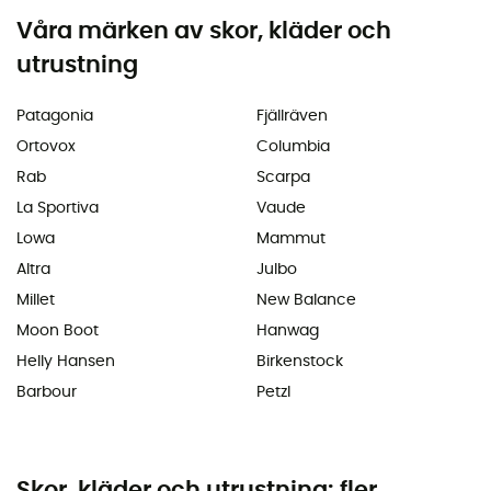
Våra märken av skor, kläder och
utrustning
Patagonia
Fjällräven
Ortovox
Columbia
Rab
Scarpa
La Sportiva
Vaude
Lowa
Mammut
Altra
Julbo
Millet
New Balance
Moon Boot
Hanwag
Helly Hansen
Birkenstock
Barbour
Petzl
Skor, kläder och utrustning: fler