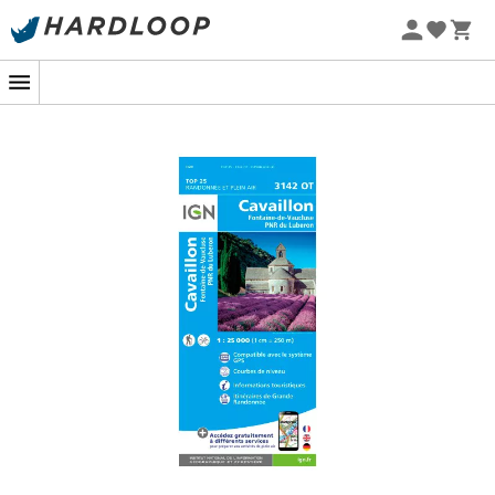
Sommarerbjudanden 🔥 -5 % EXTRA vid köp av 2 produkter*
kod Summer5