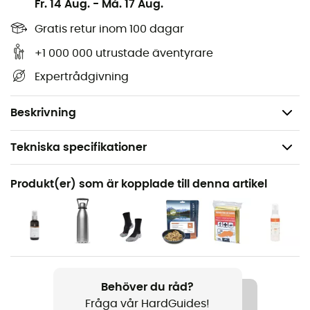
Fr. 14 Aug.
-
Må. 17 Aug.
1:25 000) alla nödvändiga detaljer för att navigera på
stigarna och vägarna i Cavaillon / Fontaine De
Gratis retur inom 100 dagar
Vaucluse / Pnr Du Luberon och upptäcka dess många
+1 000 000 utrustade äventyrare
rikedomar: höjder, vattendrag, stugor och andra
Expertrådgivning
anmärkningsvärda platser... Utöver din
orienteringsförmåga är denna IGN-vandringskarta
enligt oss oumbärlig i din ryggsäck och i dina händer!
Beskrivning
Tekniska specifikationer
Rekommenderad för
Produkt(er) som är kopplade till denna artikel
Vandring / Vandring / Resa
Produktnamn
Cavaillon / Fontaine De Vaucluse / Pnr Du Luberon
Språk
Behöver du råd?
Franska
Fråga vår HardGuides!