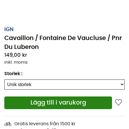
IGN
Cavaillon / Fontaine De Vaucluse / Pnr
Du Luberon
149,00 kr
inkl. moms
Storlek
:
Oavsett om det är för några kilometer eller en lång
Lägg till i varukorg
upptäcktsfärd, kommer nan IGN Cavaillon / Fontaine De
Vaucluse / Pnr Du Luberon att vara en ovärderlig
följeslagare för att förbereda och uppleva ditt äventyr.
Gratis leverans från 1500 kr
Med hög precision innehåller denna IGN-karta (skala