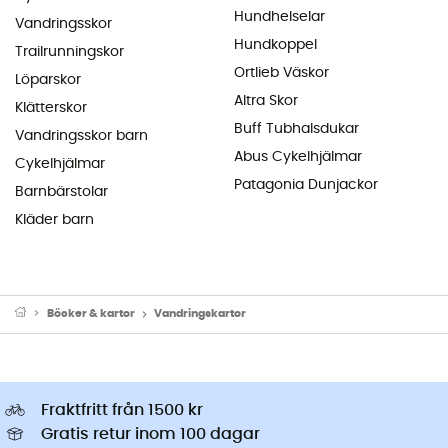
Hundhelselar
Vandringsskor
Hundkoppel
Trailrunningskor
Ortlieb Väskor
Löparskor
Altra Skor
Klätterskor
Buff Tubhalsdukar
Vandringsskor barn
Abus Cykelhjälmar
Cykelhjälmar
Patagonia Dunjackor
Barnbärstolar
Kläder barn
Böcker & kartor
Vandringskartor
Fraktfritt från 1500 kr
Gratis retur inom 100 dagar