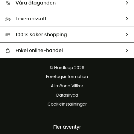
Retur & återbetalning
Våra åtaganden
HardGuides
Storleksguide
Vårt fotavtryck
Ambassadörer
Leveranssätt
Second hand
Miljöanpassat urval
100 % säker shopping
Enkel online-handel
Fraktfritt från 1500 kr
© Hardloop 2026
Gratis retur inom 100 dagar
Företagsinformation
Gratis kundservice
Allmänna Villkor
Dataskydd
Cookieinställningar
Fler äventyr