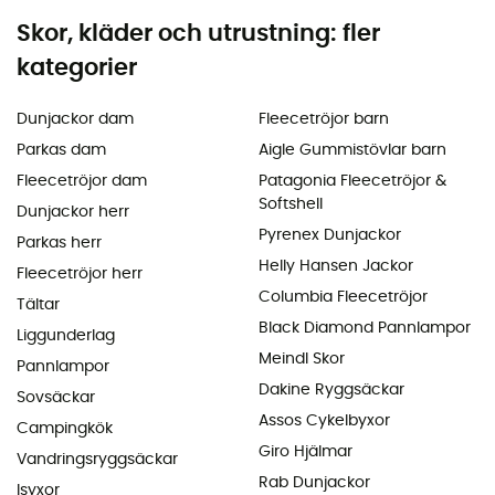
Skor, kläder och utrustning: fler
kategorier
Dunjackor dam
Fleecetröjor barn
Parkas dam
Aigle Gummistövlar barn
Fleecetröjor dam
Patagonia Fleecetröjor &
Softshell
Dunjackor herr
Pyrenex Dunjackor
Parkas herr
Helly Hansen Jackor
Fleecetröjor herr
Columbia Fleecetröjor
Tältar
Black Diamond Pannlampor
Liggunderlag
Meindl Skor
Pannlampor
Dakine Ryggsäckar
Sovsäckar
Assos Cykelbyxor
Campingkök
Giro Hjälmar
Vandringsryggsäckar
Rab Dunjackor
Isyxor