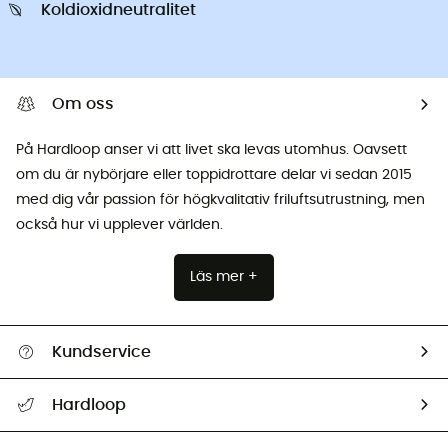
Koldioxidneutralitet
Om oss
På Hardloop anser vi att livet ska levas utomhus. Oavsett
om du är nybörjare eller toppidrottare delar vi sedan 2015
med dig vår passion för högkvalitativ friluftsutrustning, men
också hur vi upplever världen.
Läs mer +
Kundservice
Hjälp & Kontakt
Hardloop
Spåra mitt paket
Vilka är vi?