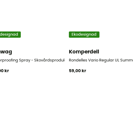
designad
Ekodesignad
nwag
Komperdell
rproofing Spray - Skovårdsprodukt
Rondelles Vario Regular UL Summe
00 kr
59,00 kr