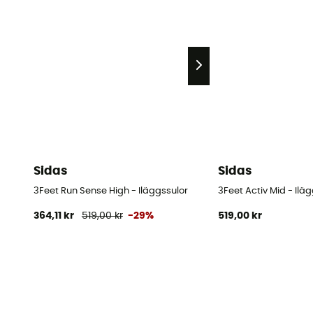
Sidas
Sidas
3Feet Run Sense High - Iläggssulor
3Feet Activ Mid - Ilä
364,11 kr
519,00 kr
-29%
519,00 kr