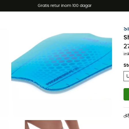
arerbjudanden 🔥 -5 % EXTRA vid köp av 2 produkter* kod Su
Gratis retur inom 100 dagar
Ekodesignad
S
S
2
in
St