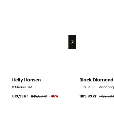
Helly Hansen
Black Diamond
K Merino Set
Pursuit 30 - Vandri
619,93 kr
1149,00 kr
-46%
1109,83 kr
1729,00 