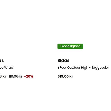
Ekodesignad
as
Sidas
Toe Wrap
3Feet Outdoor High - Iläggssulor
6 kr
119,00 kr
-20%
519,00 kr