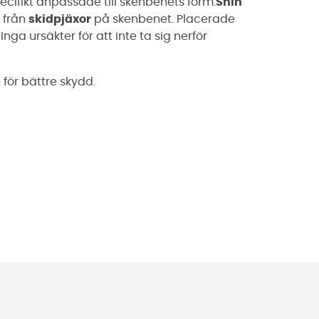
ecifikt anpassade till skenbenets form.
Shin
t från
skidpjäxor
på skenbenet. Placerade
nga ursäkter för att inte ta sig nerför
för bättre skydd.