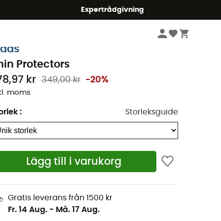
mmer5
Expertrådgivning
Vandring
Vandringstillbehör
idas
hin Protectors
78,97 kr
349,00 kr
-20%
kl. moms
orlek
:
Storleksguide
Lägg till i varukorg
Gratis leverans från 1500 kr
Fr. 14 Aug.
-
Må. 17 Aug.