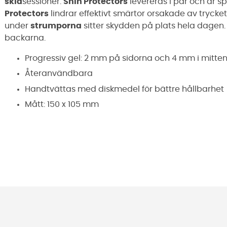
skid
sessioner.
Shin Protectors
levereras i par och är sp
Protectors
lindrar effektivt smärtor orsakade av trycke
under
strumporna
sitter skydden på plats hela dagen. I
backarna.
Progressiv gel: 2 mm på sidorna och 4 mm i mitten 
Återanvändbara
Handtvättas med diskmedel för bättre hållbarhet
Mått: 150 x 105 mm