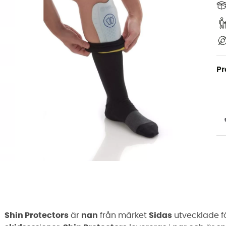
Pr
Shin Protectors
är
nan
från märket
Sidas
utvecklade f