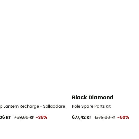
Black Diamond
 Lantern Recharge - Solladdare
Pole Spare Parts Kit
06 kr
769,00 kr
-35%
677,42 kr
1379,00 kr
-50%