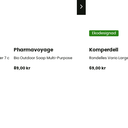
Ekodesignad
Pharmavoyage
Komperdell
r 7 cm Blister
Bio Outdoor Soap Multi-Purpose
Rondelles Vario Large
89,00 kr
69,00 kr