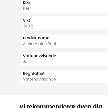
Kön
Herr
Vikt
340 g
Produktnamn
Altvia Alpine Pants
Vattenavvisande
Ja
Regntäthet
Vattenavvisande
Vi rekommenderar även dig