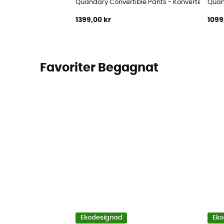
Quandary Convertible Pants - Konverterbara 
Quan
1399,00 kr
1099
Favoriter Begagnat
Ekodesignad
Eko