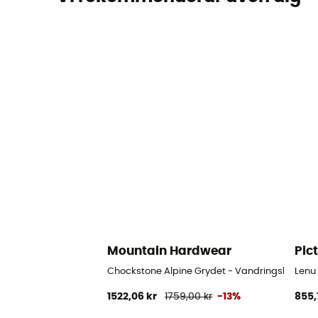
Mountain Hardwear
Pic
Chockstone Alpine Grydet - Vandringsbyxa He
Lenu
1522,06 kr
1759,00 kr
-13%
855,