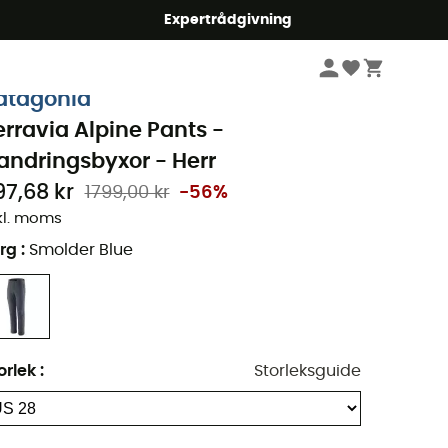
mmer5
Expertrådgivning
Herr
Kläder
Byxor
Vandringsbyxor
atagonia
erravia Alpine Pants -
andringsbyxor - Herr
97,68 kr
1799,00 kr
-56%
kl. moms
rg
:
Smolder Blue
orlek
:
Storleksguide