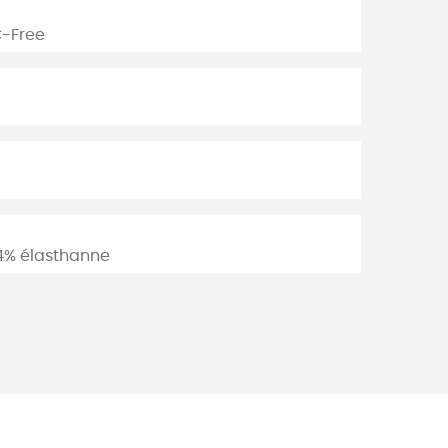
C-Free
14% élasthanne