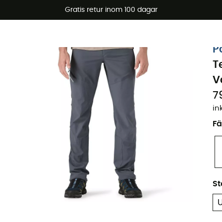
arerbjudanden 🔥 -5 % EXTRA vid köp av 2 produkter* kod Su
Gratis retur inom 100 dagar
Ekodesignad
P
T
V
7
in
Fä
St