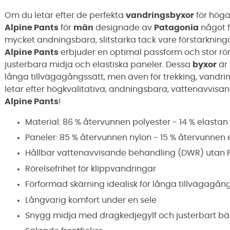
Om du letar efter de perfekta
vandringsbyxor
för höga
Alpine Pants
för
män
designade av
Patagonia
något f
mycket andningsbara, slitstarka tack vare förstärknin
Alpine Pants
erbjuder en optimal passform och stor rör
justerbara midja och elastiska paneler. Dessa
byxor
är 
långa tillvägagångssätt, men även för trekking, vandrin
letar efter högkvalitativa, andningsbara, vattenavvisan
Alpine Pants
!
Material: 86 % återvunnen polyester - 14 % elastan
Paneler: 85 % återvunnen nylon - 15 % återvunnen 
Hållbar vattenavvisande behandling (DWR) utan P
Rörelsefrihet för klippvandringar
Förformad skärning idealisk för långa tillvägagån
Långvarig komfort under en sele
Snygg midja med dragkedjegylf och justerbart bä