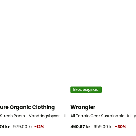
Ekodesignad
ture Organic Clothing
Wrangler
rr
 Strech Pants - Vandringsbyxor - Herr
All Terrain Gear Sustainable Utili
74 kr
979,00 kr
-12%
460,97 kr
659,00 kr
-30%