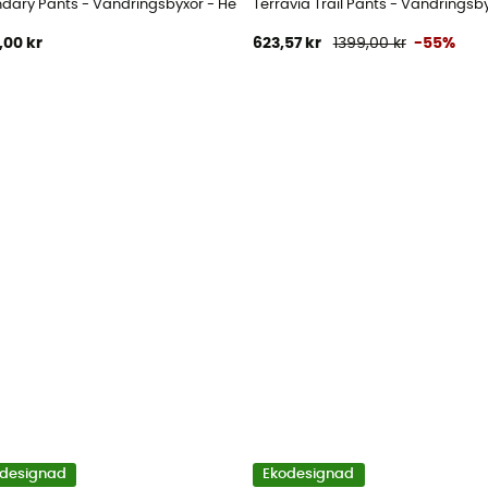
vandringsbyxa - Herr
dary Pants - Vandringsbyxor - Herr
Terravia Trail Pants - Vandringsby
,00 kr
623,57 kr
1399,00 kr
-55%
designad
Ekodesignad