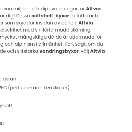
lpina miljöer och klippvandringar, är
Altvia
ör dig! Dessa
softshell-byxor
är lätta och
gar som skyddar insidan av benen.
Altvia
elsefrihet med sin förformade skärning,
mycket mångsidiga då de är utformade för
g och alpinism i allmänhet. Kort sagt, om du
de och slitstarka
vandringsbyxor
, välj
Altvia
elastan
FC (perfluorerade kemikalier)
gssätt
lte