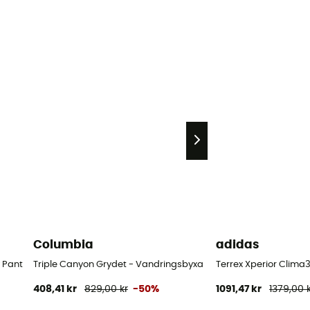
Columbia
adidas
ty Pant - Vandringsbyxor - Herr
Triple Canyon Grydet - Vandringsbyxa Herr
Terrex Xperior Clima
408,41 kr
829,00 kr
-50%
1091,47 kr
1379,00 