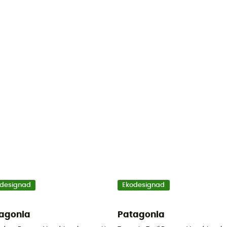
designad
Ekodesignad
agonia
Patagonia