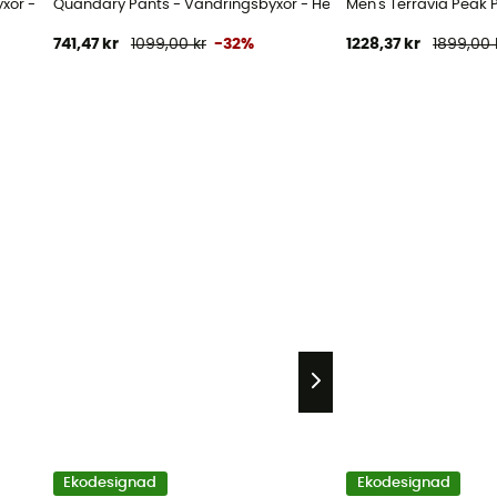
xor - Herr
Quandary Pants - Vandringsbyxor - Herr
Men's Terravia Peak 
741,47 kr
1099,00 kr
-32%
1228,37 kr
1899,00 
Ekodesignad
Ekodesignad