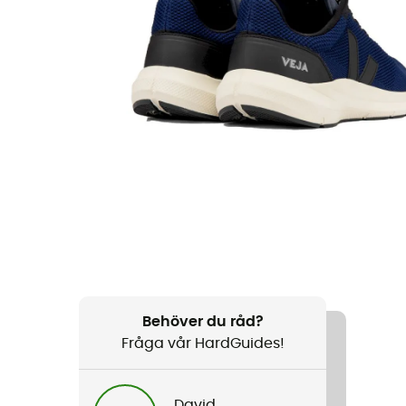
Behöver du råd?
Fråga vår HardGuides!
David