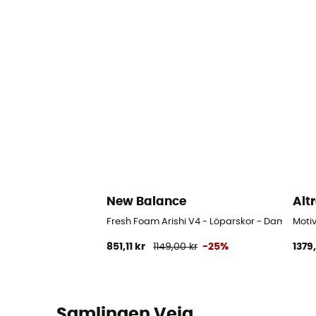
New Balance
Alt
Fresh Foam Arishi V4 - Löparskor - Dam
Moti
851,11 kr
1149,00 kr
-25%
1379
Samlingen Veja