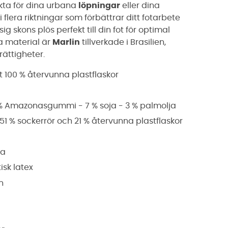
ekta för dina urbana
löpningar
eller dina
i flera riktningar som förbättrar ditt fotarbete
g skons plös perfekt till din fot för optimal
a material är
Marlin
tillverkade i Brasilien,
rättigheter.
 100 % återvunna plastflaskor
32 % Amazonasgummi - 7 % soja - 3 % palmolja
1 % sockerrör och 21 % återvunna plastflaskor
ja
isk latex
n