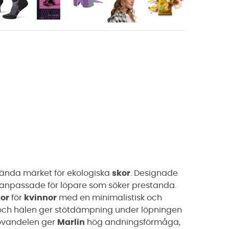
 kända märket för ekologiska
skor
. Designade
lt anpassade för löpare som söker prestanda.
kor
för
kvinnor
med en minimalistisk och
 och hälen ger stötdämpning under löpningen
 ovandelen ger
Marlin
hög andningsförmåga,