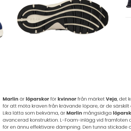
Marlin
är
löparskor
för
kvinnor
från märket
Veja
, det
för att möta kraven från krävande löpare, är de särski
Lika lätta som bekväma, är
Marlin
mångsidiga
löpars
avancerad konstruktion. L-Foam-inlägg vid framfoten
för en ännu effektivare dämpning. Den tunna stickade