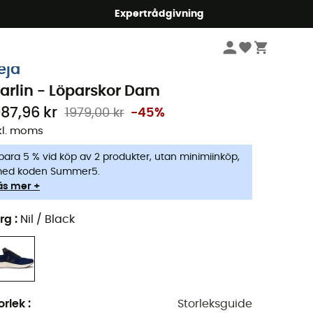
mmer5
Expertrådgivning
Dam
Skor
Löparskor
eja
arlin - Löparskor Dam
087,96 kr
1979,00 kr
-45%
kl. moms
para 5 % vid köp av 2 produkter, utan minimiinköp,
ed koden Summer5.
äs mer +
rg
:
Nil / Black
orlek
:
Storleksguide