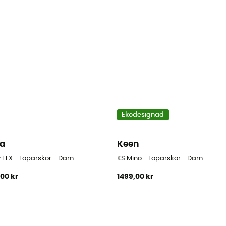
Ekodesignad
ra
Keen
v FLX - Löparskor - Dam
KS Mino - Löparskor - Dam
,00 kr
1499,00 kr