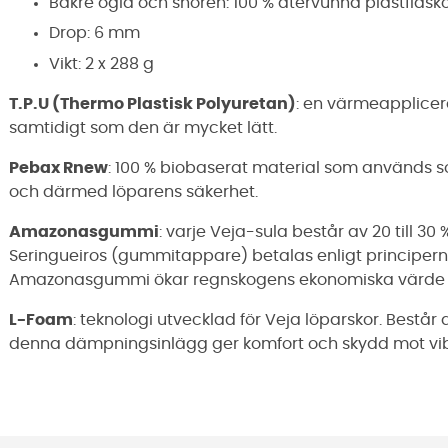
Bakre ögla och snören: 100 % återvunna plastflask
Drop: 6 mm
Vikt: 2 x 288 g
T.P.U (Thermo Plastisk Polyuretan)
: en värmeapplicer
samtidigt som den är mycket lätt.
Pebax Rnew
: 100 % biobaserat material som används som
och därmed löparens säkerhet.
Amazonasgummi
: varje Veja-sula består av 20 till 
Seringueiros (gummitappare) betalas enligt principern
Amazonasgummi ökar regnskogens ekonomiska värde o
L-Foam
: teknologi utvecklad för Veja löparskor. Består 
denna dämpningsinlägg ger komfort och skydd mot vib