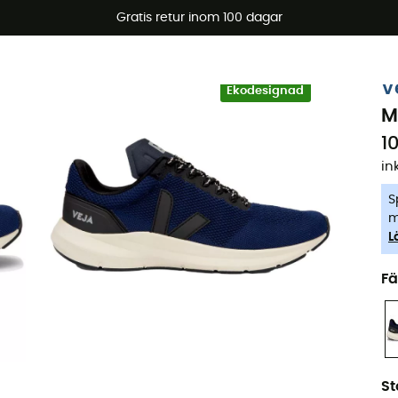
arerbjudanden 🔥 -5 % EXTRA vid köp av 2 produkter* kod Su
Gratis retur inom 100 dagar
-5% Extra - Kod Summer5
V
Ekodesignad
M
1
in
S
m
L
Fä
St