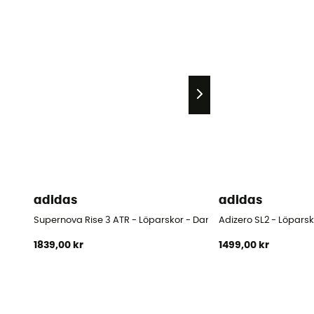
adidas
adidas
Supernova Rise 3 ATR - Löparskor - Dam
Adizero SL2 - Löpars
1839,00 kr
1499,00 kr