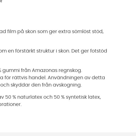
or
ad film på skon som ger extra sömlöst stöd,
 en förstärkt struktur i skon. Det ger fotstöd
30 % gummi från Amazonas regnskog.
a för rättvis handel. Användningen av detta
ch skyddar den från avskogning.
av 50 % naturlatex och 50 % syntetisk latex,
rationer.