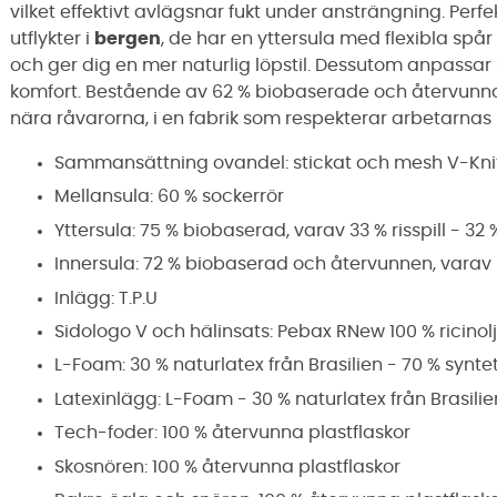
vilket effektivt avlägsnar fukt under ansträngning. Perf
utflykter i
bergen
, de har en yttersula med flexibla spår 
och ger dig en mer naturlig löpstil. Dessutom anpassar si
komfort. Bestående av 62 % biobaserade och återvunn
nära råvarorna, i en fabrik som respekterar arbetarnas 
Sammansättning ovandel: stickat och mesh V-Knit
Mellansula: 60 % sockerrör
Yttersula: 75 % biobaserad, varav 33 % risspill - 
Innersula: 72 % biobaserad och återvunnen, varav 5
Inlägg: T.P.U
Sidologo V och hälinsats: Pebax RNew 100 % ricinol
L-Foam: 30 % naturlatex från Brasilien - 70 % syntet
Latexinlägg: L-Foam - 30 % naturlatex från Brasilie
Tech-foder: 100 % återvunna plastflaskor
Skosnören: 100 % återvunna plastflaskor