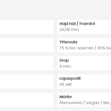
Höjd häl / Framfot
24/18 mm
Yttersula
75 % bio-sourcée / 65% b
Drop
6 mm
Löparprofil
All vikt
Märke
Återvunnen / Vegan / Bio / 