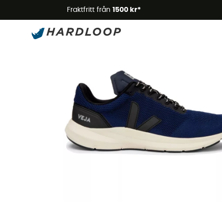
Somm
Fraktfritt från
1500 kr*