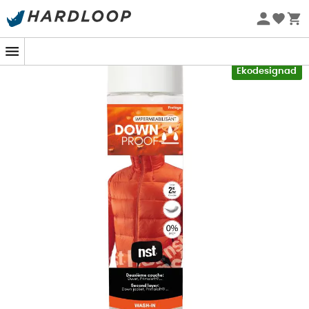
Sommarerbjudanden 🔥 -5 % EXTRA vid köp av 2 produkter*
kod Summer5
-5% Extra - Kod Summer5
Ekodesignad