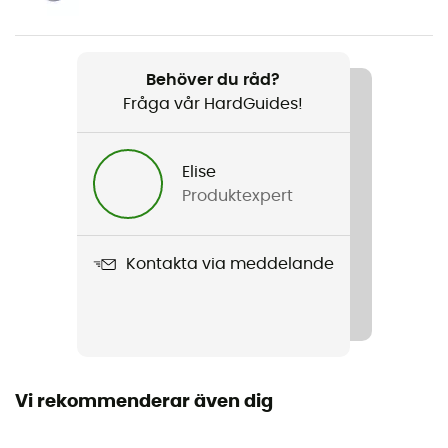
Egenskaper
Restaure la déperlance
Behöver du råd?
Fråga vår HardGuides!
Märke
Bio
Elise
Volym
Produktexpert
250 ml
Kontakta via meddelande
Vi rekommenderar även dig