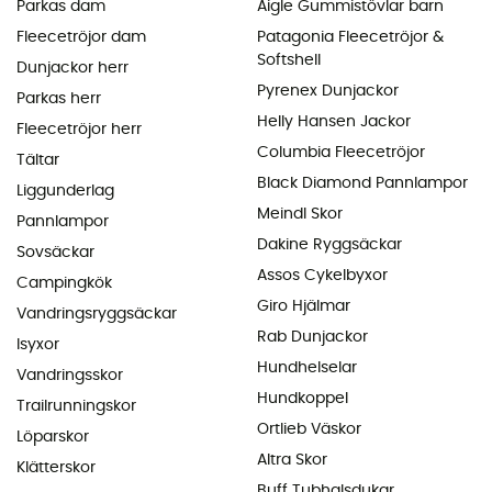
Parkas dam
Aigle Gummistövlar barn
Fleecetröjor dam
Patagonia Fleecetröjor &
Softshell
Dunjackor herr
Pyrenex Dunjackor
Parkas herr
Helly Hansen Jackor
Fleecetröjor herr
Columbia Fleecetröjor
Tältar
Black Diamond Pannlampor
Liggunderlag
Meindl Skor
Pannlampor
Dakine Ryggsäckar
Sovsäckar
Assos Cykelbyxor
Campingkök
Giro Hjälmar
Vandringsryggsäckar
Rab Dunjackor
Isyxor
Hundhelselar
Vandringsskor
Hundkoppel
Trailrunningskor
Ortlieb Väskor
Löparskor
Altra Skor
Klätterskor
Buff Tubhalsdukar