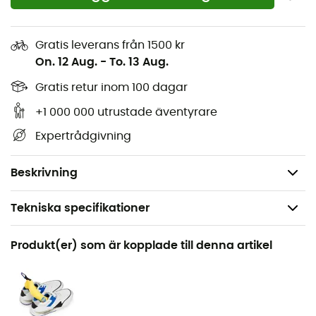
Andra lagret: Dun, Primaloft...
Återställer vattenavvisningen
Gratis leverans från 1500 kr
Bevarar fylligheten
On. 12 Aug.
-
To. 13 Aug.
Utan PFC (perfluorkarbon)
Gratis retur inom 100 dagar
Utan aerosoler
Alla NST-produkter är Made in France och utan PFC
+1 000 000 utrustade äventyrare
Alla förpackningar är återvunna och
Expertrådgivning
återvinningsbara
Volym: 250 ml
Beskrivning
Tekniska specifikationer
Rekommenderad för
Produkt(er) som är kopplade till denna artikel
Vandring / Vandring / Resa / Den dagliga
Produktnamn
Down Proof