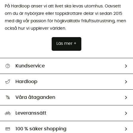
På Hardloop anser vi att livet ska levas utomhus. Oavsett
om du är nybörjare eller toppidrottare delar vi sedan 2015
med dig vår passion för högkvalitativ friluftsutrustning, men
också hur vi upplever världen.
Läs mer +
Kundservice
Hjälp & Kontakt
Hardloop
Spåra mitt paket
Vilka är vi?
Retur & återbetalning
Våra åtaganden
HardGuides
Storleksguide
Vårt fotavtryck
Ambassadörer
Leveranssätt
Second hand
Miljöanpassat urval
100 % säker shopping