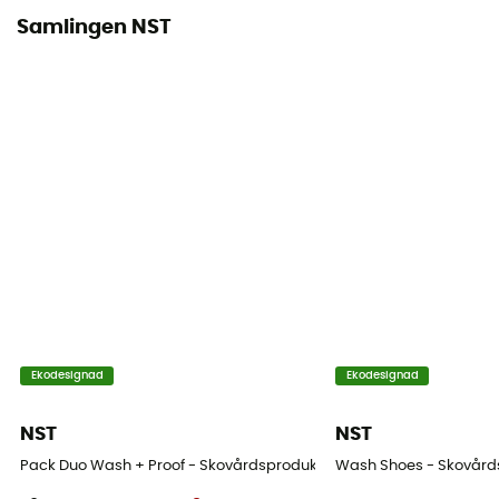
Samlingen NST
Ekodesignad
Ekodesignad
NST
NST
Pack Duo Wash + Proof - Skovårdsprodukt
Wash Shoes - Skovård