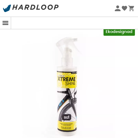
Sommarerbjudanden 🔥 -5 % EXTRA vid köp av 2 produkter*
kod Summer5
-5% Extra - Kod Summer5
Ekodesignad