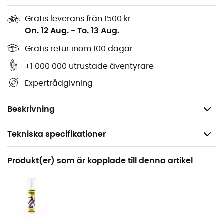
till 5 minuter och torka sedan av med en trasa eller en
Gratis leverans från 1500 kr
svamp (men inte med den gröna sidan, okej?!). Nu kan
On. 12 Aug.
-
To. 13 Aug.
du ge dig ut och cykla, du ser fantastisk ut.
Gratis retur inom 100 dagar
Alla NST-produkter är tillverkade i Frankrike och
PFC-fria
+1 000 000 utrustade äventyrare
Alla förpackningar är återvunna och
Expertrådgivning
återvinningsbara
Flaska på 250 ml
Beskrivning
Tekniska specifikationer
Rekommenderad för
Produkt(er) som är kopplade till denna artikel
Cykel
Produktnamn
Xtreme Shine