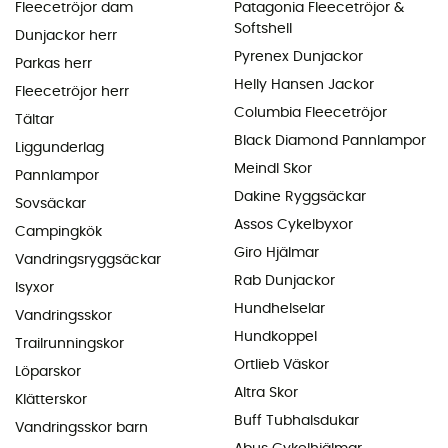
Fleecetröjor dam
Patagonia Fleecetröjor &
Softshell
Dunjackor herr
Pyrenex Dunjackor
Parkas herr
Helly Hansen Jackor
Fleecetröjor herr
Columbia Fleecetröjor
Tältar
Black Diamond Pannlampor
Liggunderlag
Meindl Skor
Pannlampor
Dakine Ryggsäckar
Sovsäckar
Assos Cykelbyxor
Campingkök
Giro Hjälmar
Vandringsryggsäckar
Rab Dunjackor
Isyxor
Hundhelselar
Vandringsskor
Hundkoppel
Trailrunningskor
Ortlieb Väskor
Löparskor
Altra Skor
Klätterskor
Buff Tubhalsdukar
Vandringsskor barn