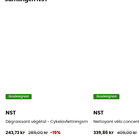
Ekodesignad
Ekodesignad
NST
NST
Dégraissant végétal - Cykelavfettningsmedel
Nettoyant vélo concen
243,73 kr
289,00 kr
-15%
339,86 kr
409,00 kr