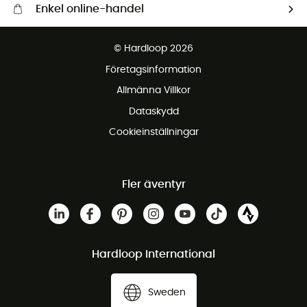
Enkel online-handel
Fraktfritt från 1500 kr
© Hardloop 2026
Gratis retur inom 100 dagar
Företagsinformation
Gratis kundservice
Allmänna Villkor
Dataskydd
Cookieinställningar
Fler äventyr
Hardloop International
Sweden