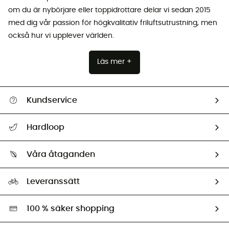
om du är nybörjare eller toppidrottare delar vi sedan 2015
med dig vår passion för högkvalitativ friluftsutrustning, men
också hur vi upplever världen.
Läs mer +
Kundservice
Hjälp & Kontakt
Hardloop
Spåra mitt paket
Vilka är vi?
Retur & återbetalning
Våra åtaganden
HardGuides
Storleksguide
Vårt fotavtryck
Ambassadörer
Leveranssätt
Second hand
Miljöanpassat urval
100 % säker shopping