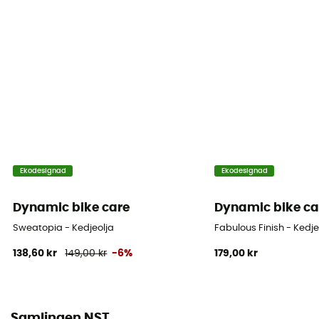
Ekodesignad
Ekodesignad
Dynamic bike care
Dynamic bike ca
Sweatopia - Kedjeolja
Fabulous Finish - Kedje
138,60 kr
149,00 kr
-6%
179,00 kr
Samlingen NST