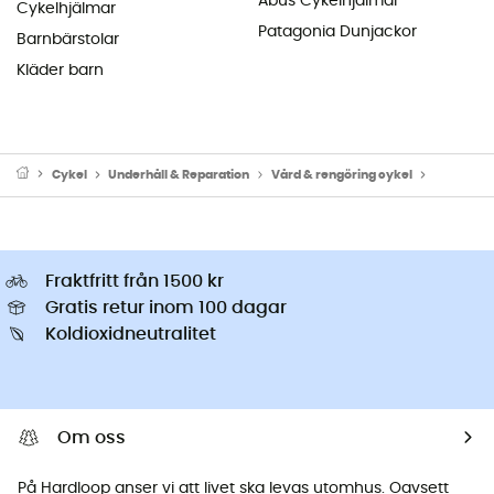
Abus Cykelhjälmar
Cykelhjälmar
Patagonia Dunjackor
Barnbärstolar
Kläder barn
Cykel
Underhåll & Reparation
Vård & rengöring cykel
Cykelavf
Fraktfritt från 1500 kr
Gratis retur inom 100 dagar
Koldioxidneutralitet
Om oss
På Hardloop anser vi att livet ska levas utomhus. Oavsett