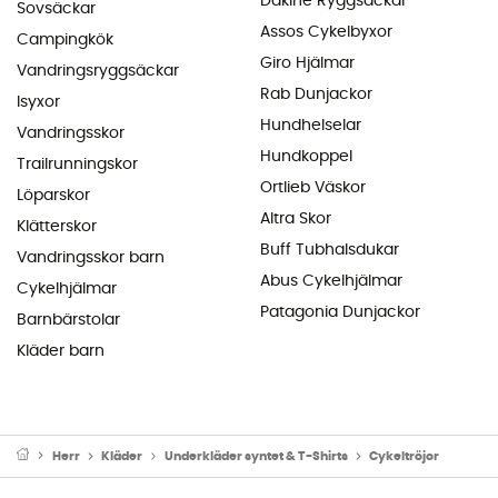
Dakine Ryggsäckar
Sovsäckar
Assos Cykelbyxor
Campingkök
Giro Hjälmar
Vandringsryggsäckar
Rab Dunjackor
Isyxor
Hundhelselar
Vandringsskor
Hundkoppel
Trailrunningskor
Ortlieb Väskor
Löparskor
Altra Skor
Klätterskor
Buff Tubhalsdukar
Vandringsskor barn
Abus Cykelhjälmar
Cykelhjälmar
Patagonia Dunjackor
Barnbärstolar
Kläder barn
Herr
Kläder
Underkläder syntet & T-Shirts
Cykeltröjor