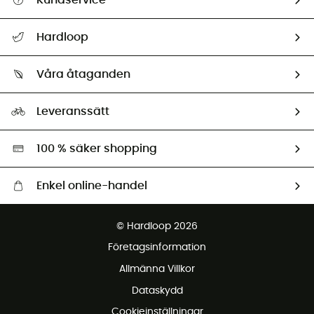
Kundservice
Hjälp & Kontakt
Hardloop
Spåra mitt paket
Vilka är vi?
Retur & återbetalning
Våra åtaganden
HardGuides
Storleksguide
Vårt fotavtryck
Ambassadörer
Leveranssätt
Second hand
Miljöanpassat urval
100 % säker shopping
Enkel online-handel
Fraktfritt från 1500 kr
© Hardloop 2026
Gratis retur inom 100 dagar
Företagsinformation
Gratis kundservice
Allmänna Villkor
Dataskydd
Cookieinställningar