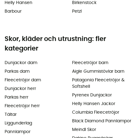
Helly Hansen
Birkenstock
Barbour
Petzl
Skor, kläder och utrustning: fler
kategorier
Dunjackor dam
Fleecetröjor barn
Parkas dam
Aigle Gummistövlar barn
Fleecetröjor dam
Patagonia Fleecetröjor &
Softshell
Dunjackor herr
Pyrenex Dunjackor
Parkas herr
Helly Hansen Jackor
Fleecetröjor herr
Columbia Fleecetröjor
Tältar
Black Diamond Pannlampor
Liggunderlag
Meindl Skor
Pannlampor