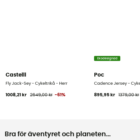
Ekodesignad
Castelli
Poc
Fly Jack-Sey - Cykeltrikå - Herr
Cadence Jersey - Cykel
1008,21 kr
2649,00 kr
-61%
895,95 kr
1379,00 kr
Bra för äventyret och planeten...