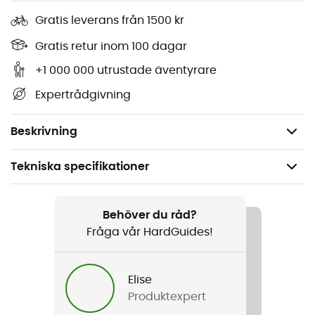
användas för att förvara en liten energibar eller ett
kreditkort. En lätt cykeltrikå för att cykla med lätthet.
Gratis leverans från 1500 kr
Gratis retur inom 100 dagar
Material: mesh
Lätt T-shirt särskilt lämplig för cykling i varmt väder
+1 000 000 utrustade äventyrare
Högventilerande och fukttransporterande mesh-
Expertrådgivning
tyg
Diskret och säker kortficka i sidosömmen
Beskrivning
Tekniska specifikationer
Rekommenderad för
Mountainbike
Behöver du råd?
Fråga vår HardGuides!
Kön
Herr
Elise
Produktexpert
Produktnamn