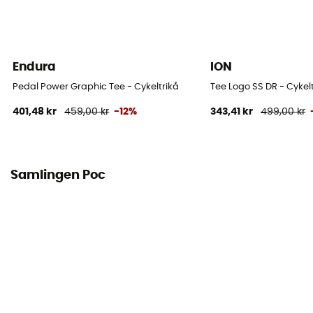
Säsong
Autumn / Spring
Endura
ION
Material
Pedal Power Graphic Tee - Cykeltrikå
Tee Logo SS DR - Cykelt
Mesh
401,48 kr
459,00 kr
-12%
343,41 kr
499,00 kr
Tekniska egenskaper hos plagget
Andas
Samlingen Poc