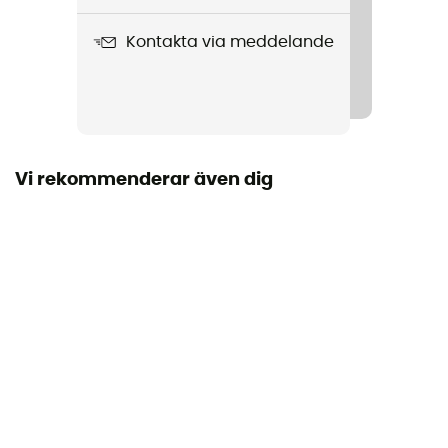
MTB Pure Tee
Kontakta via meddelande
Regntäthet
Nej
Vindtät
Nej
Vi rekommenderar även dig
Märke
Garanterat europeiskt ursprung
Termiskt skydd
Nej
Ärmar
Korta
Fickor
1 ficka med dragkedja