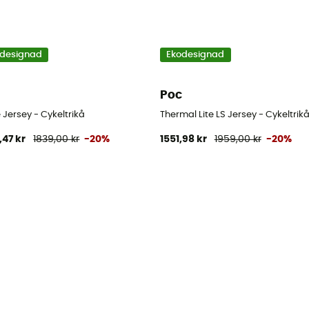
designad
Ekodesignad
Poc
Jersey - Cykeltrikå
Thermal Lite LS Jersey - Cykeltrikå
,47 kr
1839,00 kr
-20%
1551,98 kr
1959,00 kr
-20%