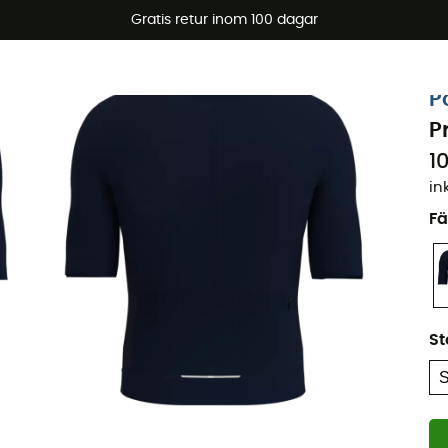
arerbjudanden 🔥 -5 % EXTRA vid köp av 2 produkter* kod Su
Gratis retur inom 100 dagar
Ekodesignad
P
P
1
in
Fä
St