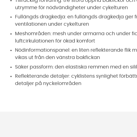
Tillräcklig förvaring: tre stora öppna bakfickor o
utrymme för nödvändigheter under cykelturen
Fullängds dragkedja: en fullängds dragkedja ger frih
ventilationen under cykelturen
Meshområden: mesh under armarna och under ficko
luftcirkulationen för ökad komfort
Nödinformationspanel: en liten reflekterande flik
vikas ut från den vänstra bakfickan
Säker passform: den elastiska remmen med en silik
Reflekterande detaljer: cyklistens synlighet förbätt
detaljer på nyckelområden