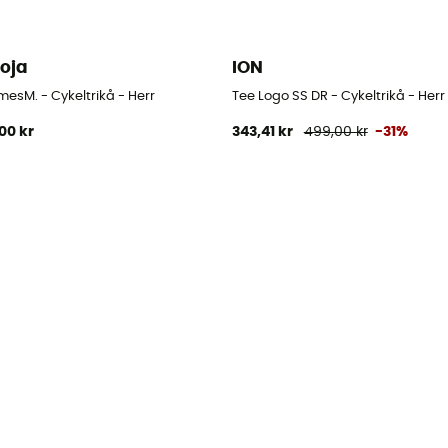
oja
ION
esM. - Cykeltrikå - Herr
Tee Logo SS DR - Cykeltrikå - Herr
00 kr
343,41 kr
499,00 kr
-31%