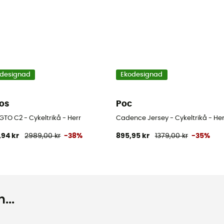
designad
Ekodesignad
os
Poc
 GTO C2 - Cykeltrikå - Herr
Cadence Jersey - Cykeltrikå - Her
,94 kr
2989,00 kr
-38%
895,95 kr
1379,00 kr
-35%
...