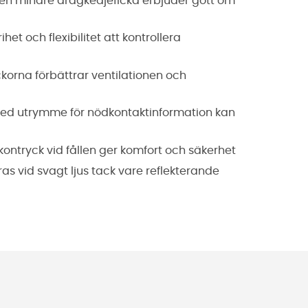
ch en mindre dragkedjeficka erbjuder gott om
et och flexibilitet att kontrollera
rna förbättrar ventilationen och
 med utrymme för nödkontaktinformation kan
ontryck vid fållen ger komfort och säkerhet
ras vid svagt ljus tack vare reflekterande