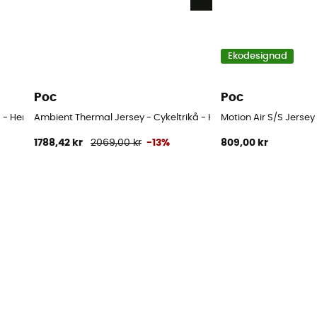
Ekodesignad
Poc
Poc
 - Herr
Ambient Thermal Jersey - Cykeltrikå - Herr
Motion Air S/S Jersey 
1788,42 kr
2069,00 kr
-13%
809,00 kr