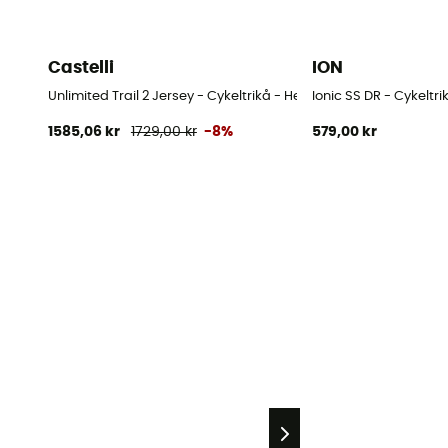
Castelli
ION
Unlimited Trail 2 Jersey - Cykeltrikå - Herr
Ionic SS DR - Cykeltri
1585,06 kr
1729,00 kr
-8%
579,00 kr