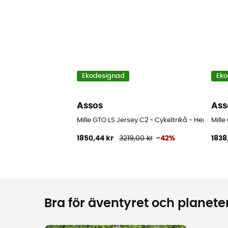
Ekodesignad
Eko
Assos
Ass
Mille GTO LS Jersey C2 - Cykeltrikå - Herr
Mille
1850,44 kr
3219,00 kr
-42%
1838
Bra för äventyret och planeten