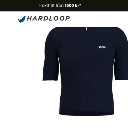
Somm
Fraktfritt från
1500 kr*