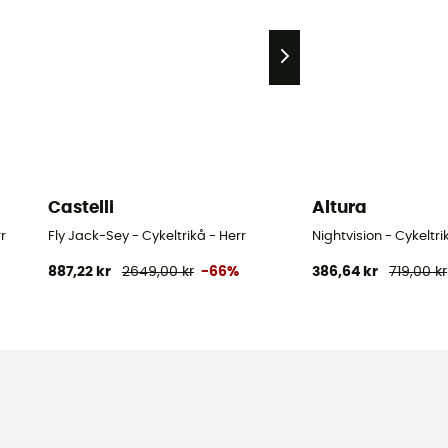
Castelli
Altura
r
Fly Jack-Sey - Cykeltrikå - Herr
Nightvision - Cykeltri
887,22 kr
2649,00 kr
-66%
386,64 kr
719,00 kr