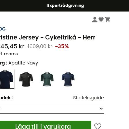
mmer5
Expertrådgivning
Herr
Kläder
Underkläder syntet & T-Shirts
Cykeltröjor
oc
ristine Jersey - Cykeltrikå - Herr
045,45 kr
1609,00 kr
-35%
kl. moms
rg
:
Apatite Navy
orlek
:
Storleksguide
Lägg till i varukorg