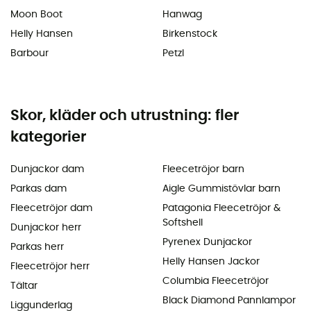
Moon Boot
Hanwag
Helly Hansen
Birkenstock
Barbour
Petzl
Skor, kläder och utrustning: fler
kategorier
Dunjackor dam
Fleecetröjor barn
Parkas dam
Aigle Gummistövlar barn
Fleecetröjor dam
Patagonia Fleecetröjor &
Softshell
Dunjackor herr
Pyrenex Dunjackor
Parkas herr
Helly Hansen Jackor
Fleecetröjor herr
Columbia Fleecetröjor
Tältar
Black Diamond Pannlampor
Liggunderlag