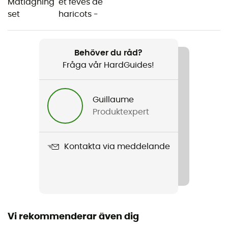
Herr / Dam
Vikt
306 g
Behöver du råd?
Fråga vår HardGuides!
Produktnamn
Ceramic Fluxring 1.5 L
Guillaume
Dimensioner
Produktexpert
20,5 x 5,7 cm
Kontakta via meddelande
Vi rekommenderar även dig