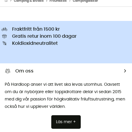
Camping & Bivack
Friluftskök
Campingdiskar
Fraktfritt från 1500 kr
Gratis retur inom 100 dagar
Koldioxidneutralitet
Om oss
På Hardloop anser vi att livet ska levas utomhus. Oavsett
om du är nybörjare eller toppidrottare delar vi sedan 2015
med dig vår passion för högkvalitativ friluftsutrustning, men
också hur vi upplever världen.
Läs mer +