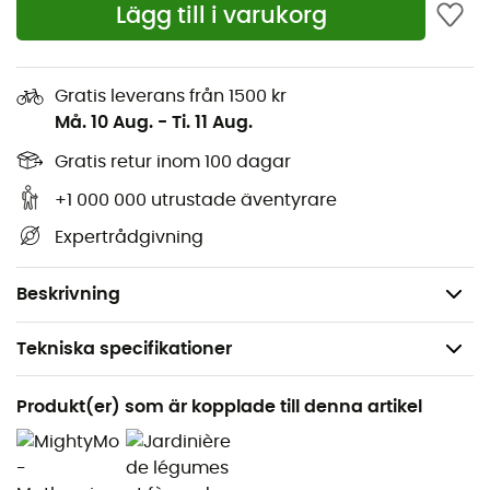
Lägg till i varukorg
hela ytan för att garantera perfekt och snabb
matlagning. Dess plastbas gör att du kan använda den
både som en maträtt och en tallrik, vilket sparar
utrymme i dina saker. Handtagen är också fällbara för
Gratis leverans från 1500 kr
att underlätta förvaring och spara betydande utrymme
Må. 10 Aug.
-
Ti. 11 Aug.
när du transporterar den!
Gratis retur inom 100 dagar
Spatel säljs separat
+1 000 000 utrustade äventyrare
Fluxring värmefördelningsteknologi
Expertrådgivning
Storlek: 20,5 x 5,7 cm
Vikt: 280 g
Beskrivning
Tekniska specifikationer
Rekommenderad för
Produkt(er) som är kopplade till denna artikel
Vandring / Bergsbestigning / Camping / Bivack
Kön