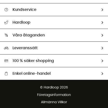
Kundservice
Hjälp & Kontakt
Hardloop
Spåra mitt paket
Vilka är vi?
Retur & återbetalning
Våra åtaganden
HardGuides
Storleksguide
Vårt fotavtryck
Ambassadörer
Leveranssätt
Second hand
Miljöanpassat urval
100 % säker shopping
Enkel online-handel
Fraktfritt från 1500 kr
© Hardloop 2026
Gratis retur inom 100 dagar
Företagsinformation
Gratis kundservice
Allmänna Villkor