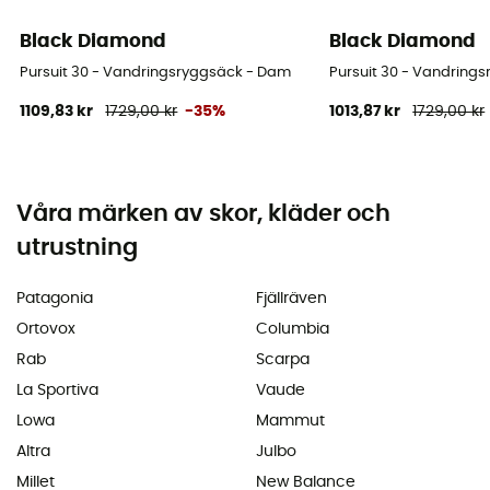
Black Diamond
Black Diamond
Pursuit 30 - Vandringsryggsäck - Dam
Pursuit 30 - Vandring
1109,83 kr
1729,00 kr
-35%
1013,87 kr
1729,00 kr
Våra märken av skor, kläder och
utrustning
Patagonia
Fjällräven
Ortovox
Columbia
Rab
Scarpa
La Sportiva
Vaude
Lowa
Mammut
Altra
Julbo
Millet
New Balance