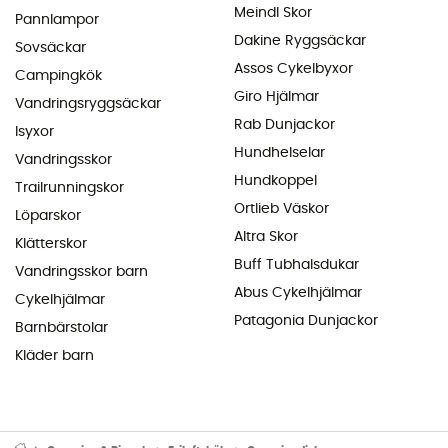
Meindl Skor
Pannlampor
Dakine Ryggsäckar
Sovsäckar
Assos Cykelbyxor
Campingkök
Giro Hjälmar
Vandringsryggsäckar
Rab Dunjackor
Isyxor
Hundhelselar
Vandringsskor
Hundkoppel
Trailrunningskor
Ortlieb Väskor
Löparskor
Altra Skor
Klätterskor
Buff Tubhalsdukar
Vandringsskor barn
Abus Cykelhjälmar
Cykelhjälmar
Patagonia Dunjackor
Barnbärstolar
Kläder barn