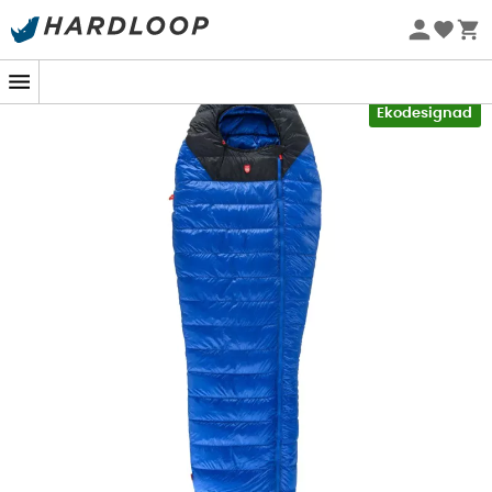
Sommarerbjudanden 🔥 -5 % EXTRA vid köp av 2 produkter*
kod Summer5
-5% Extra - Kod Summer5
Ekodesignad