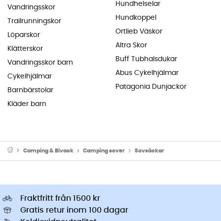
Hundhelselar
Vandringsskor
Hundkoppel
Trailrunningskor
Ortlieb Väskor
Löparskor
Altra Skor
Klätterskor
Buff Tubhalsdukar
Vandringsskor barn
Abus Cykelhjälmar
Cykelhjälmar
Patagonia Dunjackor
Barnbärstolar
Kläder barn
Camping & Bivack
Camping sover
Sovsäckar
Fraktfritt från 1500 kr
Gratis retur inom 100 dagar