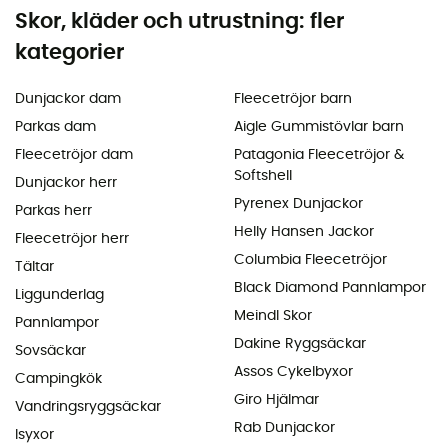
Skor, kläder och utrustning: fler
kategorier
Dunjackor dam
Fleecetröjor barn
Parkas dam
Aigle Gummistövlar barn
Fleecetröjor dam
Patagonia Fleecetröjor &
Softshell
Dunjackor herr
Pyrenex Dunjackor
Parkas herr
Helly Hansen Jackor
Fleecetröjor herr
Columbia Fleecetröjor
Tältar
Black Diamond Pannlampor
Liggunderlag
Meindl Skor
Pannlampor
Dakine Ryggsäckar
Sovsäckar
Assos Cykelbyxor
Campingkök
Giro Hjälmar
Vandringsryggsäckar
Rab Dunjackor
Isyxor