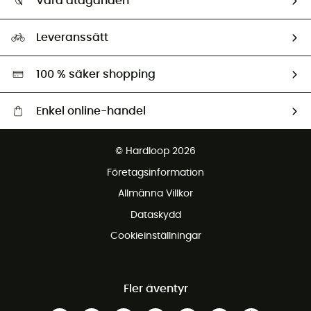
Våra åtaganden
HardGuides
Storleksguide
Vårt fotavtryck
Ambassadörer
Leveranssätt
Second hand
Miljöanpassat urval
100 % säker shopping
Enkel online-handel
Fraktfritt från 1500 kr
© Hardloop 2026
Gratis retur inom 100 dagar
Företagsinformation
Gratis kundservice
Allmänna Villkor
Dataskydd
Cookieinställningar
Fler äventyr