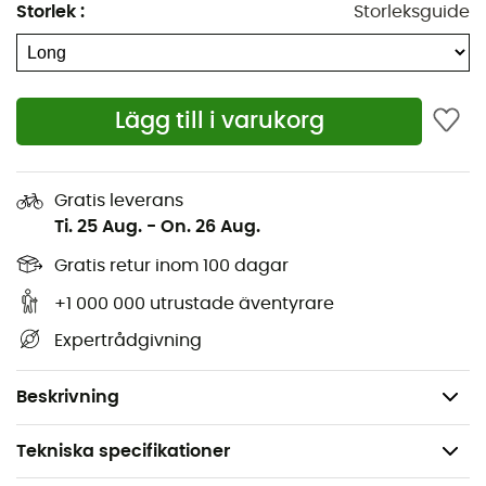
justerbara huva
med enhandsgrepp ger ett extra lager
Storlek
:
Storleksguide
av praktisk användning, vilket möjliggör enkel
anpassning till temperaturvariationer.
Material: fyllning av gåsdun
Lägg till i varukorg
Tyg: Toray Airtastic SLF15 DWR
Z-konstruktion med lutande skiljeväggar mellan
kamrarna
Gratis leverans
Ti. 25 Aug.
-
On. 26 Aug.
Komforttemperatur: 0°
Gränstemperatur: -6°
Gratis retur inom 100 dagar
Extremtemperatur: -24°
+1 000 000 utrustade äventyrare
Dragkedja
Expertrådgivning
Skydd med kardborreband
Volym: 5 L
Beskrivning
Tekniska specifikationer