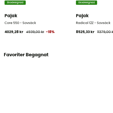
Ekodesignad
Ekodesignad
Kan tvinnas
Nej
Pajak
Pajak
Komforttemperatur
Core 550 - Sovsäck
Radical 12Z - Sovsäck
0°C
4029,28 kr
4939,00 kr
-18%
8525,33 kr
11379,00 
Extremtemperatur
-24°C
Favoriter Begagnat
Stoppningens vikt
470 g
Förvaringsväska
Included
Användarens maximala mått
180 cm