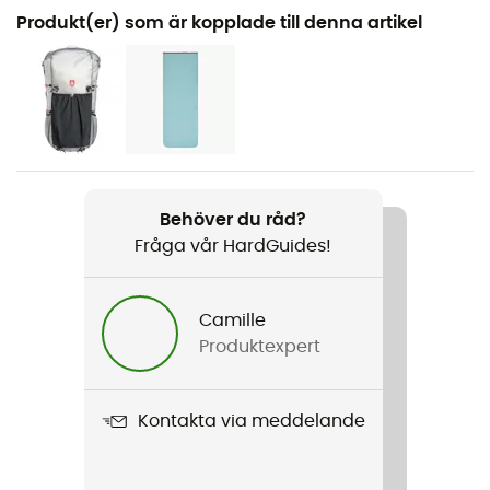
Rekommenderad för
Produkt(er) som är kopplade till denna artikel
Vandring / Camping / Bivack
Kön
Herr / Dam
Vikt
800 g
Behöver du råd?
Fråga vår HardGuides!
Produktnamn
Core 400
Camille
Regntäthet
Produktexpert
Vattenavvisande
Material
Kontakta via meddelande
Ripstop Nylon