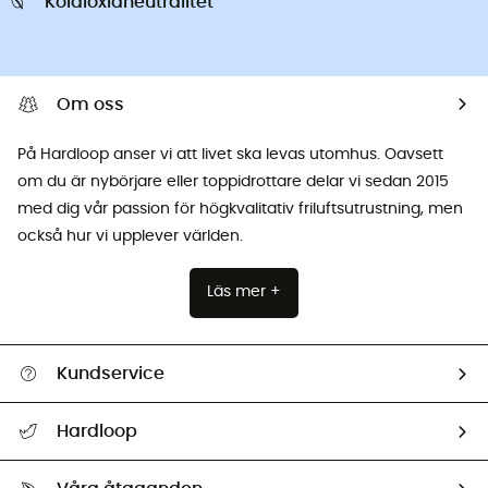
Koldioxidneutralitet
Om oss
På Hardloop anser vi att livet ska levas utomhus. Oavsett
om du är nybörjare eller toppidrottare delar vi sedan 2015
med dig vår passion för högkvalitativ friluftsutrustning, men
också hur vi upplever världen.
Läs mer +
Kundservice
Hjälp & Kontakt
Hardloop
Spåra mitt paket
Vilka är vi?
Retur & återbetalning