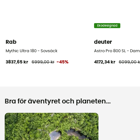
Ekodesignad
Rab
deuter
Mythic Ultra 180 - Sovsäck
Astro Pro 800 SL - Da
3837,65 kr
6999,00 kr
-45%
4172,34 kr
6099,00 k
Bra för äventyret och planeten...