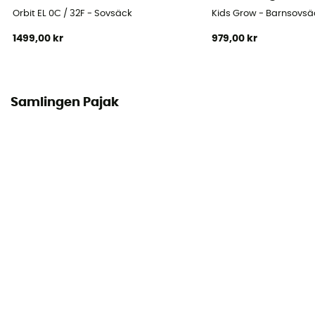
Svällningsindex
Orbit EL 0C / 32F - Sovsäck
Kids Grow - Barnsovsä
700 - 800
1499,00 kr
979,00 kr
Dimensioner hopvikt
29 x 18 cm
Samlingen Pajak
Fyllningskraft (Cuin)
700 cuin
Fyllningens sammansättning
90% dun / 10% fjäder
Bredd vid axlarna
82 cm
Bredd vid fötterna
50 cm