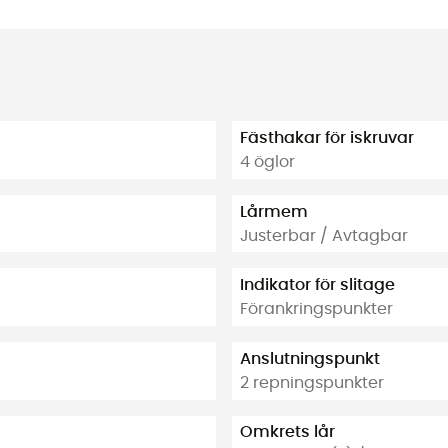
Fästhakar för iskruvar
4 öglor
Lårmem
Justerbar / Avtagbar
Indikator för slitage
Förankringspunkter
Anslutningspunkt
2 repningspunkter
Omkrets lår