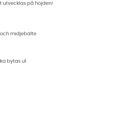
t utvecklas på höjden!
 och midjebälte
ska bytas ut