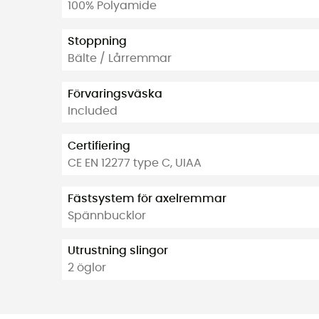
100% Polyamide
Stoppning
Bälte / Lårremmar
Förvaringsväska
Included
Certifiering
CE EN 12277 type C, UIAA
Fästsystem för axelremmar
Spännbucklor
Utrustning slingor
2 öglor