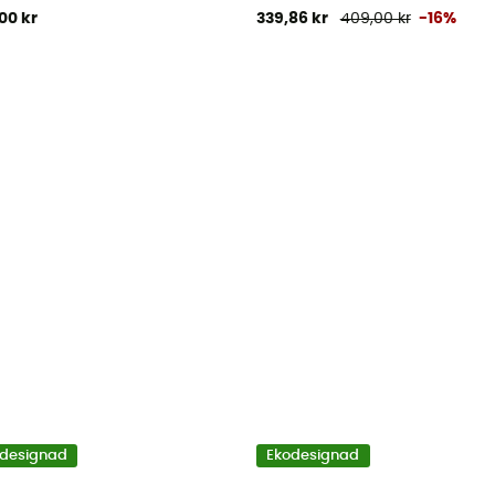
00 kr
339,86 kr
409,00 kr
-16%
designad
Ekodesignad