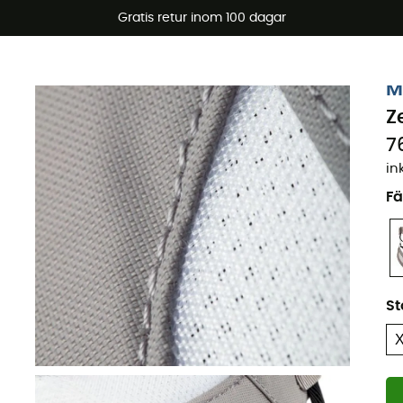
arerbjudanden 🔥 -5 % EXTRA vid köp av 2 produkter* kod Su
Gratis retur inom 100 dagar
M
Z
7
in
Fä
St