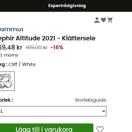
mmer5
Expertrådgivning
Klättring
Klätterselar
Klätterselar herr
ammut
ephir Altitude 2021 - Klättersele
69,48 kr
919,00 kr
-16%
kl. moms
rg
:
Cliff / White
orlek
:
Storleksguide
Lägg till i varukorg