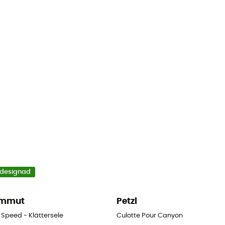
designad
mmut
Petzl
 Speed - Klättersele
Culotte Pour Canyon