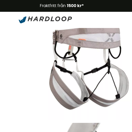
Somm
Fraktfritt från
1500 kr*