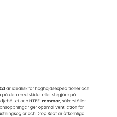
021
är idealisk för höghöjdsexpeditioner och
ta på den med skidor eller stegjärn på
djebältet och
HTPE-remmar
, säkerställer
onsöppningar ger optimal ventilation för
ustningsöglor och Drop Seat är åtkomliga