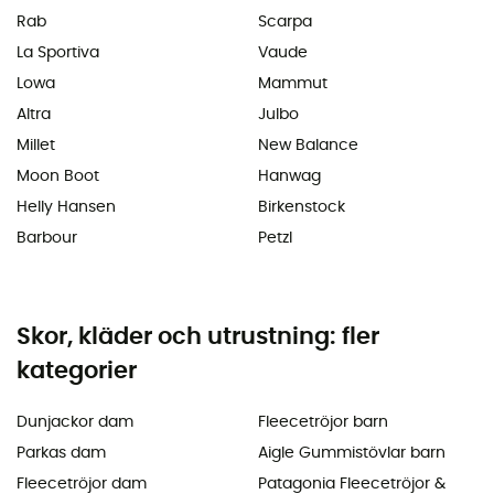
Rab
Scarpa
La Sportiva
Vaude
Lowa
Mammut
Altra
Julbo
Millet
New Balance
Moon Boot
Hanwag
Helly Hansen
Birkenstock
Barbour
Petzl
Skor, kläder och utrustning: fler
kategorier
Dunjackor dam
Fleecetröjor barn
Parkas dam
Aigle Gummistövlar barn
Fleecetröjor dam
Patagonia Fleecetröjor &