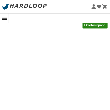
Sommarerbjudanden 🔥 -5 % EXTRA vid köp av 2 produkter*
kod Summer5
-5% Extra - Kod Summer5
Ekodesignad