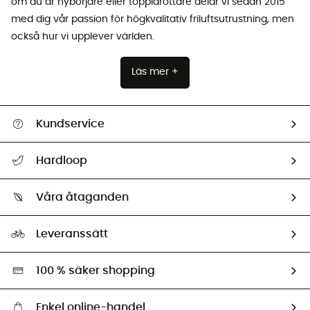
om du är nybörjare eller toppidrottare delar vi sedan 2015
med dig vår passion för högkvalitativ friluftsutrustning, men
också hur vi upplever världen.
Läs mer +
Kundservice
Hjälp & Kontakt
Hardloop
Spåra mitt paket
Vilka är vi?
Retur & återbetalning
Våra åtaganden
HardGuides
Storleksguide
Vårt fotavtryck
Ambassadörer
Leveranssätt
Second hand
Miljöanpassat urval
100 % säker shopping
Enkel online-handel