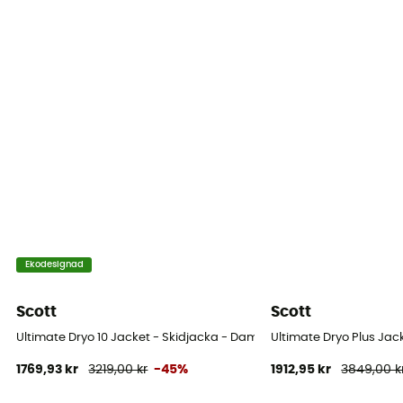
Värmeförslutna sömmar
Ja
Ekodesignad
Scott
Scott
Ultimate Dryo 10 Jacket - Skidjacka - Dam
Ultimate Dryo Plus Jac
1769,93 kr
3219,00 kr
-45%
1912,95 kr
3849,00 k