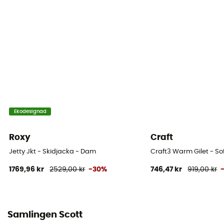
Vindtät
Ja
Märke
Återvunnen / Re-Source
Kapuschong
Ja
Ekodesignad
Fickor
3 fickor
Roxy
Craft
Jetty Jkt - Skidjacka - Dam
Craft3 Warm Gilet - So
Material
1769,96 kr
2529,00 kr
-30%
746,47 kr
919,00 kr
100% Recycled Polyester
RECCO® reflexer
Nej
Samlingen Scott