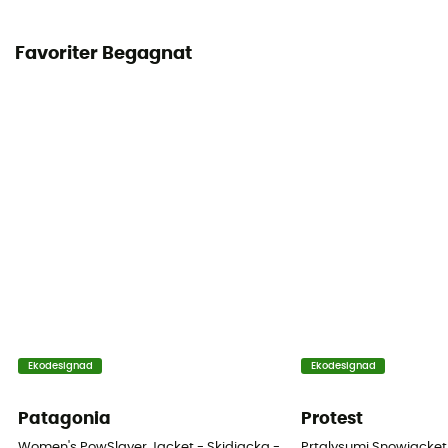
Favoriter Begagnat
Ekodesignad
Ekodesignad
Patagonia
Protest
Women's PowSlayer Jacket - Skidjacka - Dam
Prtalysumi Snowjacket