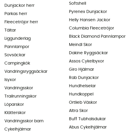
Softshell
Dunjackor herr
Pyrenex Dunjackor
Parkas herr
Helly Hansen Jackor
Fleecetröjor herr
Columbia Fleecetröjor
Tältar
Black Diamond Pannlampor
Liggunderlag
Meindl Skor
Pannlampor
Dakine Ryggsäckar
Sovsäckar
Assos Cykelbyxor
Campingkök
Giro Hjälmar
Vandringsryggsäckar
Rab Dunjackor
Isyxor
Hundhelselar
Vandringsskor
Hundkoppel
Trailrunningskor
Ortlieb Väskor
Löparskor
Altra Skor
Klätterskor
Buff Tubhalsdukar
Vandringsskor barn
Abus Cykelhjälmar
Cykelhjälmar