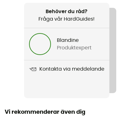
Rekommenderad för
Alpin Skidåkning / Touring Skidåkning / Freeride
Behöver du råd?
Skidåkning
Fråga vår HardGuides!
Kön
Blandine
Dam
Produktexpert
Vikt
600 g
Kontakta via meddelande
Produktnamn
Line Chaser Anorak 3L
Membran
DRYOspun
Vi rekommenderar även dig
Regntäthet
Ja