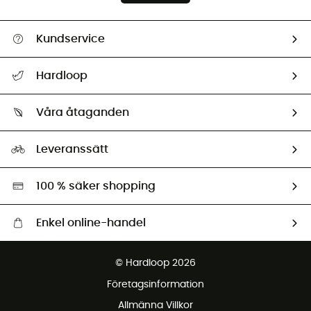
Kundservice
Hjälp & Kontakt
Hardloop
Spåra mitt paket
Vilka är vi?
Retur & återbetalning
Våra åtaganden
HardGuides
Storleksguide
Vårt fotavtryck
Ambassadörer
Leveranssätt
Second hand
Miljöanpassat urval
100 % säker shopping
Enkel online-handel
Fraktfritt från 1500 kr
© Hardloop 2026
Gratis retur inom 100 dagar
Företagsinformation
Gratis kundservice
Allmänna Villkor