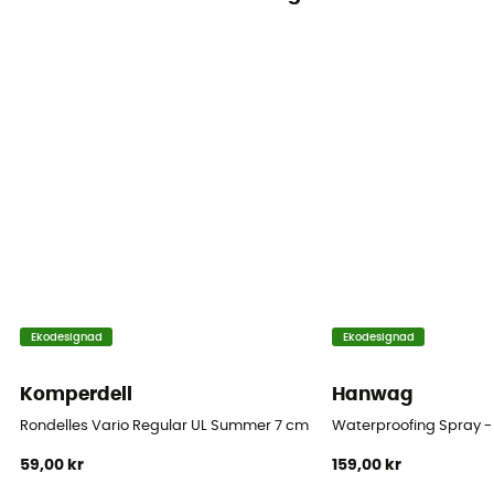
Konstruktörsgaranti
3 år
Volym
15 L
Ekodesignad
Ekodesignad
Komperdell
Hanwag
Rondelles Vario Regular UL Summer 7 cm Blister
Waterproofing Spray 
59,00 kr
159,00 kr