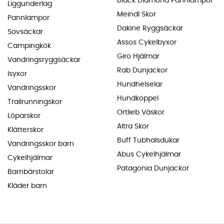
Black Diamond Pannlampor
Liggunderlag
Meindl Skor
Pannlampor
Dakine Ryggsäckar
Sovsäckar
Assos Cykelbyxor
Campingkök
Giro Hjälmar
Vandringsryggsäckar
Rab Dunjackor
Isyxor
Hundhelselar
Vandringsskor
Hundkoppel
Trailrunningskor
Ortlieb Väskor
Löparskor
Altra Skor
Klätterskor
Buff Tubhalsdukar
Vandringsskor barn
Abus Cykelhjälmar
Cykelhjälmar
Patagonia Dunjackor
Barnbärstolar
Kläder barn