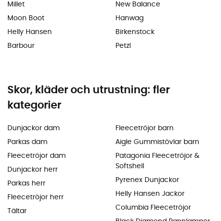
Millet
New Balance
Moon Boot
Hanwag
Helly Hansen
Birkenstock
Barbour
Petzl
Skor, kläder och utrustning: fler
kategorier
Dunjackor dam
Fleecetröjor barn
Parkas dam
Aigle Gummistövlar barn
Fleecetröjor dam
Patagonia Fleecetröjor &
Softshell
Dunjackor herr
Pyrenex Dunjackor
Parkas herr
Helly Hansen Jackor
Fleecetröjor herr
Columbia Fleecetröjor
Tältar