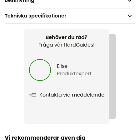
Beskrivning
Tekniska specifikationer
Rekommenderad för
Potholing
Behöver du råd?
Fråga vår HardGuides!
Kön
Herr / Dam
Elise
Produktexpert
Vikt
450 g
Kontakta via meddelande
Produktnamn
Personnel 15L
Laddar åtkomst
Höjd
Vi rekommenderar även dig