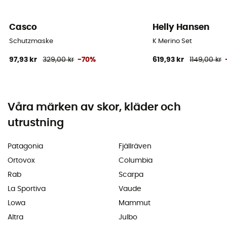
Casco
Helly Hansen
Schutzmaske
K Merino Set
97,93 kr
329,00 kr
-70%
619,93 kr
1149,00 kr
Våra märken av skor, kläder och
utrustning
Patagonia
Fjällräven
Ortovox
Columbia
Rab
Scarpa
La Sportiva
Vaude
Lowa
Mammut
Altra
Julbo