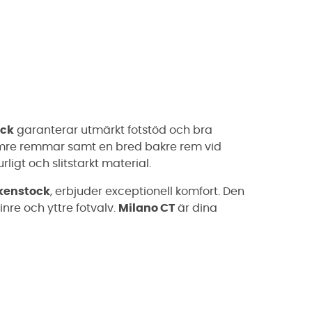
ock
garanterar utmärkt fotstöd och bra
rämre remmar samt en bred bakre rem vid
ligt och slitstarkt material.
kenstock
, erbjuder exceptionell komfort. Den
nre och yttre fotvalv.
Milano CT
är dina