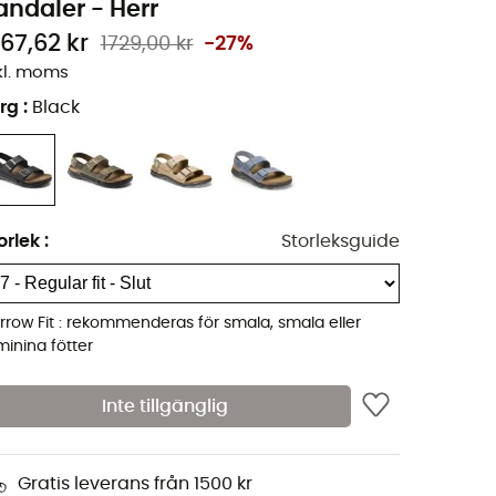
andaler - Herr
267,62 kr
1729,00 kr
-27%
kl. moms
rg
:
Black
orlek
:
Storleksguide
rrow Fit : rekommenderas för smala, smala eller
minina fötter
Inte tillgänglig
Gratis leverans från 1500 kr