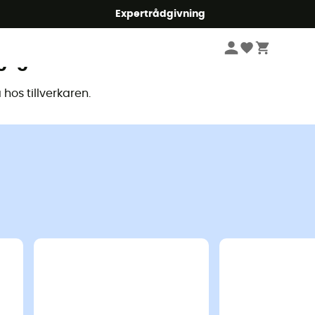
mmer5
Expertrådgivning
glig
hos tillverkaren.