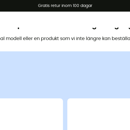
arerbjudanden 🔥 -5 % EXTRA vid köp av 2 produkter* kod Su
Gratis retur inom 100 dagar
 här produkten är inte längre tillgän
 modell eller en produkt som vi inte längre kan beställa 