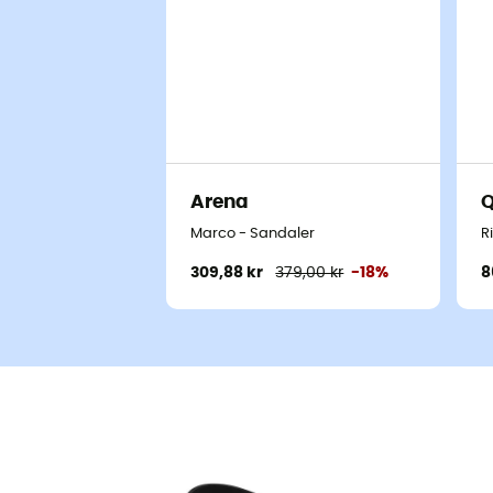
Arena
Q
Marco - Sandaler
R
309,88 kr
379,00 kr
-18%
8