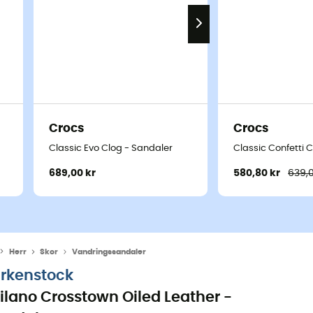
Crocs
Crocs
Classic Evo Clog - Sandaler
Classic Confetti 
689,00 kr
580,80 kr
639,0
Herr
Skor
Vandringssandaler
irkenstock
ilano Crosstown Oiled Leather -