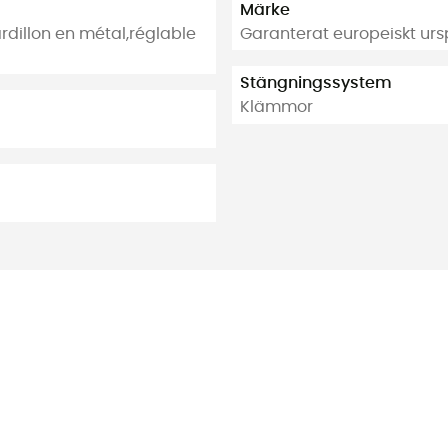
Märke
dillon en métal,réglable
Garanterat europeiskt ur
Stängningssystem
Klämmor