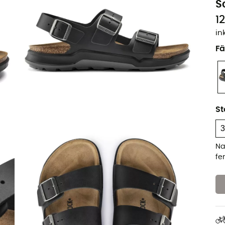
S
1
in
Fä
St
Na
fe