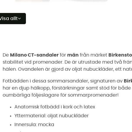
Visa allt
De
Milano CT-sandaler
för
män
från märket
Birkenst
stabilitet vid promenader. De är utrustade med två f
hälen. Ovandelen är gjord av oljat nubuckläder, ett natur
Fotbädden i dessa sommarsandaler, signaturen av
Bir
har en djup hälkopp, förstärkningar samt stöd för både i
oumbärliga följeslagare för sommarpromenader!
Anatomisk fotbädd i kork och latex
Yttermaterial: oljat nubuckläder
Innersula: mocka