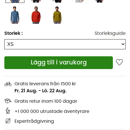
Storlek
:
Storleksguide
Den
Klamath Range™ II Half Zip-leecetröjor
för
män
från
Columbia
är det perfekta andra lagret för dina
Lägg till i varukorg
sportaktiviteter. Om vinden börjar blåsa under din
vandring, ta på dig denna leecetröjor för att skydda dig
mot kylan. Den är utrustad med
Omni-Shade™
-
teknologi som blockerar skadliga solstrålar. Du kan njuta
Gratis leverans från 1500 kr
av solen på ett säkert sätt. Med Klamath Range™ II Half
Fr. 21 Aug.
-
Lö. 22 Aug.
Zip håller du dig varm under dina utomhusaktiviteter!
Gratis retur inom 100 dagar
Material: 100 % polyester
+1 000 000 utrustade äventyrare
Central längd på ryggen: 71 cm
Expertrådgivning
Ryggens höjd: 81 cm