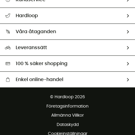
Hjälp & Kontakt
Hardloop
Spåra mitt paket
Vilka är vi?
Retur & återbetalning
Våra åtaganden
HardGuides
Storleksguide
Vårt fotavtryck
Ambassadörer
Leveranssätt
Second hand
Miljöanpassat urval
100 % säker shopping
Enkel online-handel
Fraktfritt från 1500 kr
© Hardloop 2026
Gratis retur inom 100 dagar
Företagsinformation
Gratis kundservice
Allmänna Villkor
Dataskydd
Cookieinställningar