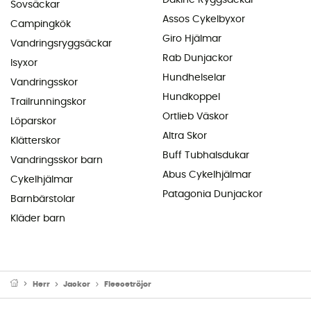
Sovsäckar
Assos Cykelbyxor
Campingkök
Giro Hjälmar
Vandringsryggsäckar
Rab Dunjackor
Isyxor
Hundhelselar
Vandringsskor
Hundkoppel
Trailrunningskor
Ortlieb Väskor
Löparskor
Altra Skor
Klätterskor
Buff Tubhalsdukar
Vandringsskor barn
Abus Cykelhjälmar
Cykelhjälmar
Patagonia Dunjackor
Barnbärstolar
Kläder barn
Herr
Jackor
Fleecetröjor