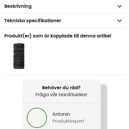
Omni-Shade™-teknologi
Beskrivning
Tekniska specifikationer
Rekommenderad för
Produkt(er) som är kopplade till denna artikel
Vandring
Kön
Herr
Vikt
293 g
Behöver du råd?
Fråga vår HardGuides!
Produktnamn
Klamath Range™ II Half Zip
Antonin
Använd teknologi
Produktexpert
Omni-Shade®