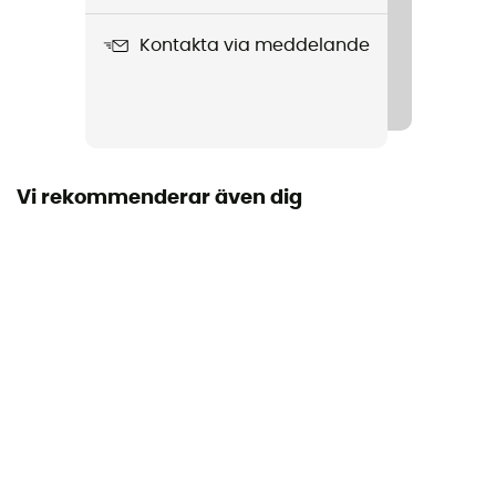
Skärning
Kontakta via meddelande
Standard
Märke
Återvunnen
Vi rekommenderar även dig
Kapuschong
Nej
Material
[main] 100 % polyester