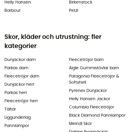
Helly Hansen
Birkenstock
Barbour
Petzl
Skor, kläder och utrustning: fler
kategorier
Dunjackor dam
Fleecetröjor barn
Parkas dam
Aigle Gummistövlar barn
Fleecetröjor dam
Patagonia Fleecetröjor &
Softshell
Dunjackor herr
Pyrenex Dunjackor
Parkas herr
Helly Hansen Jackor
Fleecetröjor herr
Columbia Fleecetröjor
Tältar
Black Diamond Pannlampor
Liggunderlag
Meindl Skor
Pannlampor
Dakine Ryggsäckar