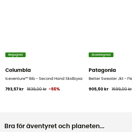
Begagnat
Ekodesignad
Columbia
Patagonia
Iceventure™ Bib - Second Hand Skidbyxa - Dam - Blå - M
Better Sweater Jkt - Fl
793,57 kr
1839,00 kr
-56%
905,60 kr
1699,00 kr
Bra för äventyret och planeten...