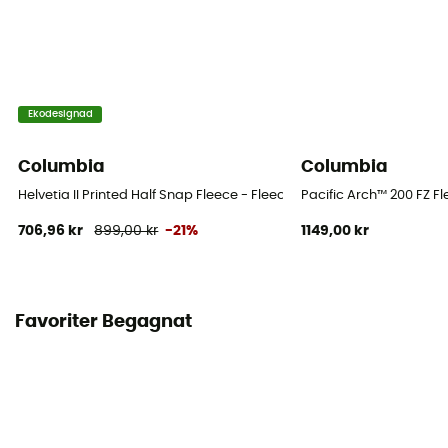
Ekodesignad
Columbia
Columbia
Helvetia II Printed Half Snap Fleece - Fleecetröjor - Herr
Pacific Arch™ 200 FZ Fl
706,96 kr
899,00 kr
-21%
1149,00 kr
Favoriter Begagnat