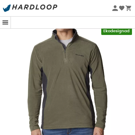
Sommarerbjudanden 🔥 -5 % EXTRA vid köp av 2 produkter*
kod Summer5
-5% Extra - Kod Summer5
Ekodesignad