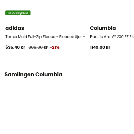
Ekodesignad
adidas
Columbia
Terrex Multi Full-Zip Fleece - Fleecetröjor - Herr
Pacific Arch™ 200 FZ Fl
635,40 kr
809,00 kr
-21%
1149,00 kr
Samlingen Columbia