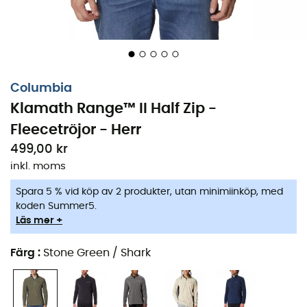
Columbia
Klamath Range™ II Half Zip -
Fleecetröjor - Herr
499,00 kr
inkl. moms
Spara 5 % vid köp av 2 produkter, utan minimiinköp, med
koden Summer5.
Läs mer +
Färg
:
Stone Green / Shark