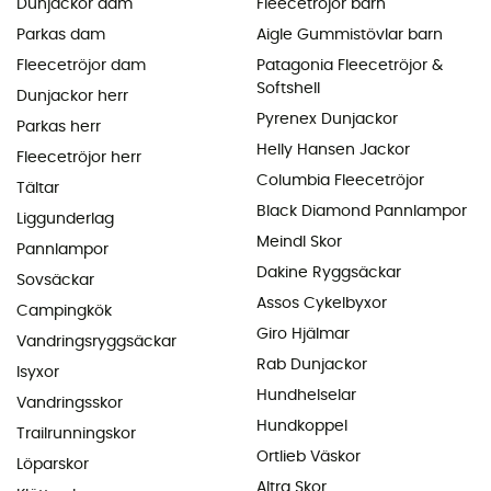
Dunjackor dam
Fleecetröjor barn
Parkas dam
Aigle Gummistövlar barn
Fleecetröjor dam
Patagonia Fleecetröjor &
Softshell
Dunjackor herr
Pyrenex Dunjackor
Parkas herr
Helly Hansen Jackor
Fleecetröjor herr
Columbia Fleecetröjor
Tältar
Black Diamond Pannlampor
Liggunderlag
Meindl Skor
Pannlampor
Dakine Ryggsäckar
Sovsäckar
Assos Cykelbyxor
Campingkök
Giro Hjälmar
Vandringsryggsäckar
Rab Dunjackor
Isyxor
Hundhelselar
Vandringsskor
Hundkoppel
Trailrunningskor
Ortlieb Väskor
Löparskor
Altra Skor