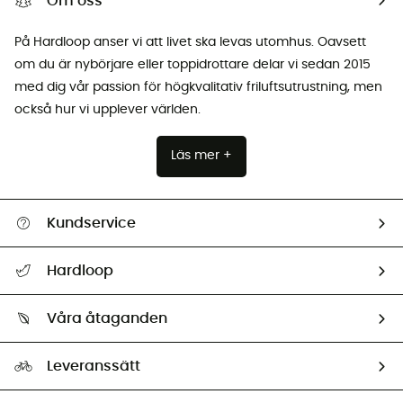
Om oss
På Hardloop anser vi att livet ska levas utomhus. Oavsett
om du är nybörjare eller toppidrottare delar vi sedan 2015
med dig vår passion för högkvalitativ friluftsutrustning, men
också hur vi upplever världen.
Läs mer +
Kundservice
Hjälp & Kontakt
Hardloop
Spåra mitt paket
Vilka är vi?
Retur & återbetalning
Våra åtaganden
HardGuides
Storleksguide
Vårt fotavtryck
Ambassadörer
Leveranssätt
Second hand