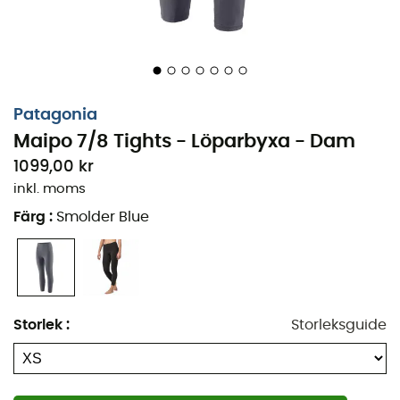
Patagonia
Maipo 7/8 Tights - Löparbyxa - Dam
1099,00 kr
inkl. moms
Färg
:
Smolder Blue
Löparbyxa Maipo 7/8 Tights
för
kvinnor
är designad för
att anpassa sig till alla dina sportaktiviteter. Löpning,
klättring, vandring eller yoga: detta är de ultimata
Storlek
:
Storleksguide
multifunktionella löparbyxorna! Denna modell är
tillverkad av
återvunnen NetPlus® nylon
, ett material
gjort av återvunna fisknät. Att välja
Maipo 7/8 Tights