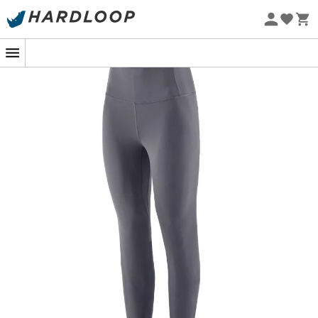
Sommarerbjudanden 🔥 -5 % EXTRA vid köp av 2 produkter*
kod Summer5
Ekodesignad