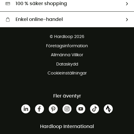
Miljöanpassat urval
100 % säker shopping
Enkel online-handel
Fraktfritt från 1500 kr
© Hardloop 2026
Gratis retur inom 100 dagar
Företagsinformation
Gratis kundservice
Allmänna Villkor
Dataskydd
Cookieinställningar
Fler äventyr
Hardloop International