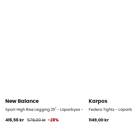
Nej
Tekniska egenskaper hos plagget
Andas
New Balance
Karpos
Sport High Rise Legging 25" - Löparbyxa - Dam
Federa Tights - Löpar
416,56 kr
579,00 kr
-28%
1149,00 kr