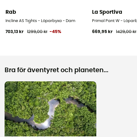
Rab
La Sportiva
Incline AS Tights - Löparbyxa - Dam
Primal Pant W - Löpar
703,13 kr
1299,00 kr
-45%
669,95 kr
1429,00 kr
Bra för äventyret och planeten...