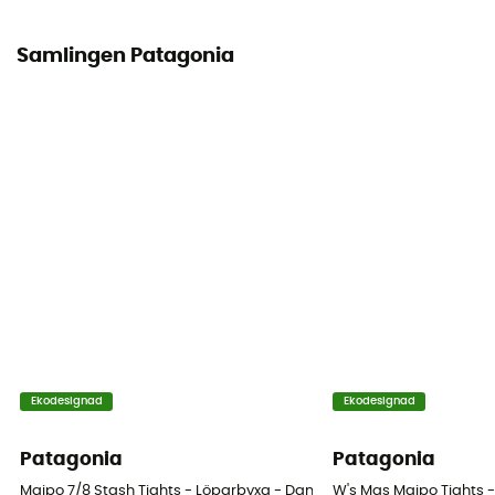
Samlingen Patagonia
Ekodesignad
Ekodesignad
Patagonia
Patagonia
Maipo 7/8 Stash Tights - Löparbyxa - Dam
W's Mas Maipo Tights 