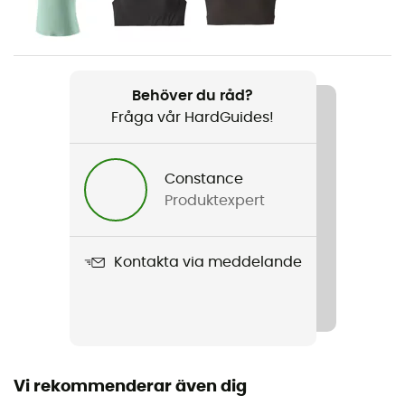
Dam
Vikt
150 g
Behöver du råd?
Fråga vår HardGuides!
Produktnamn
Maipo 7/8 Tights
Constance
Märke
Produktexpert
Fair Trade Certified™ / Återvunnen
Fickor
Kontakta via meddelande
1 ficka
Material
[main] 81% recycled nylon - 19% elastane
Vi rekommenderar även dig
Reflekterande inslag