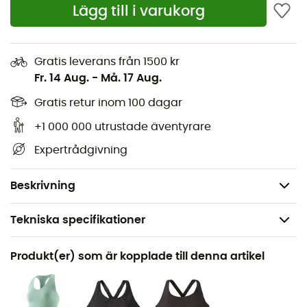
innebär att bidra till att minska plastföroreningar i
Lägg till i varukorg
haven.
Ficka centrerad på baksidan
Gratis leverans från 1500 kr
Platta sömmar för att undvika skav
Fr. 14 Aug.
-
Må. 17 Aug.
Optimal komfort och rörelsefrihet tack vare den
Gratis retur inom 100 dagar
vikta midjan framtill och det integrerade elastiska
bandet på baksidan
+1 000 000 utrustade äventyrare
Tillverkad i Sri Lanka
Expertrådgivning
Fair Trade Certified™
150 g
Beskrivning
Tekniska specifikationer
Rekommenderad för
Produkt(er) som är kopplade till denna artikel
Vandring / Löpning / Den dagliga
Kön