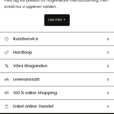
med dig vår passion för högkvalitativ friluftsutrustning, men
också hur vi upplever världen.
Läs mer +
Kundservice
Hjälp & Kontakt
Hardloop
Spåra mitt paket
Vilka är vi?
Retur & återbetalning
Våra åtaganden
HardGuides
Storleksguide
Vårt fotavtryck
Ambassadörer
Leveranssätt
Second hand
Miljöanpassat urval
100 % säker shopping
Enkel online-handel