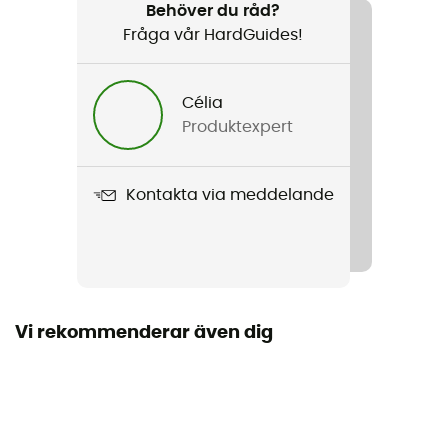
Vandring / Vandring
Behöver du råd?
Fråga vår HardGuides!
Kön
Barn
Célia
Produktexpert
Produktnamn
Trek XCTN
Kontakta via meddelande
Märke
Garanterat europeiskt ursprung
Material
30% Apani Tropic Cotton, 28% polyamide, 20% Durapro,
20% Mythlan, 2% elastane
Vi rekommenderar även dig