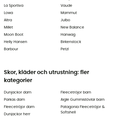
La Sportiva
Vaude
Lowa
Mammut
Altra
Julbo
Millet
New Balance
Moon Boot
Hanwag
Helly Hansen
Birkenstock
Barbour
Petzl
Skor, kläder och utrustning: fler
kategorier
Dunjackor dam
Fleecetröjor barn
Parkas dam
Aigle Gummistövlar barn
Fleecetröjor dam
Patagonia Fleecetröjor &
Softshell
Dunjackor herr