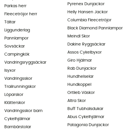
Pyrenex Dunjackor
Parkas herr
Helly Hansen Jackor
Fleecetröjor herr
Columbia Fleecetröjor
Tältar
Black Diamond Pannlampor
Liggunderlag
Meindl Skor
Pannlampor
Dakine Ryggsäckar
Sovsäckar
Assos Cykelbyxor
Campingkök
Giro Hjälmar
Vandringsryggsäckar
Rab Dunjackor
Isyxor
Hundhelselar
Vandringsskor
Hundkoppel
Trailrunningskor
Ortlieb Väskor
Löparskor
Altra Skor
Klätterskor
Buff Tubhalsdukar
Vandringsskor barn
Abus Cykelhjälmar
Cykelhjälmar
Patagonia Dunjackor
Barnbärstolar