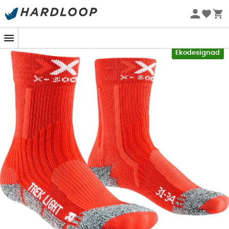
Sommarerbjudanden 🔥 -5 % EXTRA vid köp av 2 produkter*
kod Summer5
-5% Extra - Kod Summer5
Ekodesignad
När hela familjen ger sig ut på vandring är det viktigt att
de yngsta känner sig bekväma för att garantera en