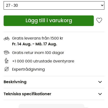
det är för camping, vandring eller bara hemma,
erbjuder dessa strumpor en oöverträffad teknisk lösning
för små äventyrslystna fötter.
Lägg till i varukorg
Barnstrumpor i bomull
Material: 30% Apani Tropic Cotton, 28% polyamid,
20% Durapro, 20% Mythlan, 2% elastan
Gratis leverans från 1500 kr
Fr. 14 Aug.
-
Må. 17 Aug.
AirVent Zone-skydd för vrist
Vadderingar på skaftet
Gratis retur inom 100 dagar
Hälskydd
+1 000 000 utrustade äventyrare
Anatomisk design
Expertrådgivning
Stretch-ribba
Tåsbeskydd
Beskrivning
Tekniska specifikationer
Rekommenderad för