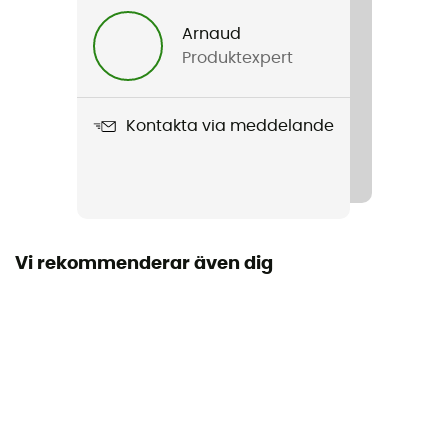
Dam
Arnaud
Produktexpert
Vikt
123 g
Kontakta via meddelande
Produktnamn
Comet Skirt
Stretch
Ja
Vi rekommenderar även dig
Stängningssystem
Cordon
Fickor
1 ficka med dragkedja
Material