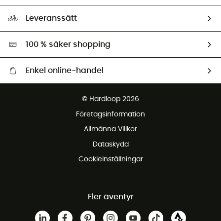
Storleksguide
Vårt fotavtryck
Ambassadörer
Leveranssätt
Second hand
Miljöanpassat urval
100 % säker shopping
Enkel online-handel
Fraktfritt från 1500 kr
© Hardloop 2026
Gratis retur inom 100 dagar
Företagsinformation
Gratis kundservice
Allmänna Villkor
Dataskydd
Cookieinställningar
Fler äventyr