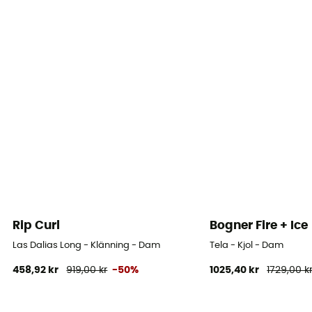
Rip Curl
Bogner Fire + Ice
Las Dalias Long - Klänning - Dam
Tela - Kjol - Dam
458,92 kr
919,00 kr
-50%
1025,40 kr
1729,00 k