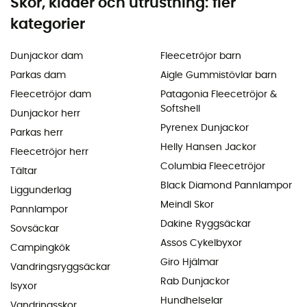
Skor, kläder och utrustning: fler
kategorier
Dunjackor dam
Fleecetröjor barn
Parkas dam
Aigle Gummistövlar barn
Fleecetröjor dam
Patagonia Fleecetröjor &
Softshell
Dunjackor herr
Pyrenex Dunjackor
Parkas herr
Helly Hansen Jackor
Fleecetröjor herr
Columbia Fleecetröjor
Tältar
Black Diamond Pannlampor
Liggunderlag
Meindl Skor
Pannlampor
Dakine Ryggsäckar
Sovsäckar
Assos Cykelbyxor
Campingkök
Giro Hjälmar
Vandringsryggsäckar
Rab Dunjackor
Isyxor
Hundhelselar
Vandringsskor