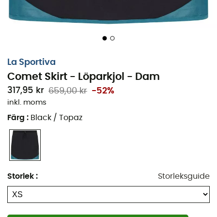
La Sportiva
Comet Skirt - Löparkjol - Dam
317,95 kr
659,00 kr
-52%
inkl. moms
Färg
:
Black / Topaz
Det är kjolentusiasterna som inte vill lämna sina kjolar
Storlek
:
Storleksguide
under några omständigheter som kommer att bli nöjda
med
Comet Skirt
från
La Sportiva
. Denna kjol är
anpassad för
löpning
,
trail
,
vandring
, kort sagt alla