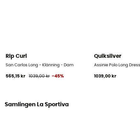
[main] 92 % polyester - 8 % spandex
Tekniska egenskaper hos plagget
Andas
Rip Curl
Quiksilver
San Carlos Long - Klänning - Dam
Assinie Polo Long Dres
565,15 kr
1039,00 kr
-45%
1039,00 kr
Samlingen La Sportiva