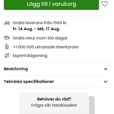
sportaktiviteter där man trodde att man skulle behöva
Lägg till i varukorg
överge den. Men nej!
Andningsbar
,
stretch
och
utrustad med ett tyg som
torkar snabbt
, denna
löparkjol för kvinnor
kommer att göra succé!
Gratis leverans från 1500 kr
Fr. 14 Aug.
-
Må. 17 Aug.
Löparkjol för kvinnor
I polyester och elastan
Gratis retur inom 100 dagar
Elastisk midja och dragsko
+1 000 000 utrustade äventyrare
Bakfickor med dragkedja
Expertrådgivning
Andningsbar och snabbtorkande
Vikt: 123 g
Beskrivning
Tekniska specifikationer
Rekommenderad för
Trailrunning / Löpning
Behöver du råd?
Fråga vår HardGuides!
Kön