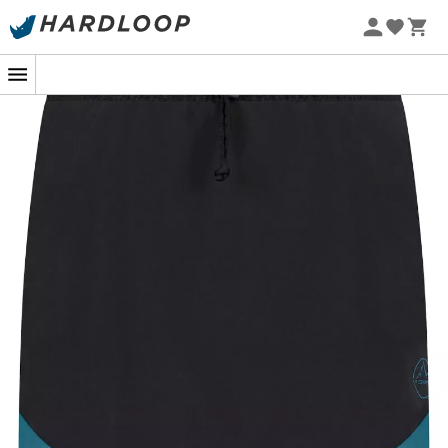
Sommarerbjudanden 🔥 -5 % EXTRA vid köp av 2 produkter*
kod Summer5