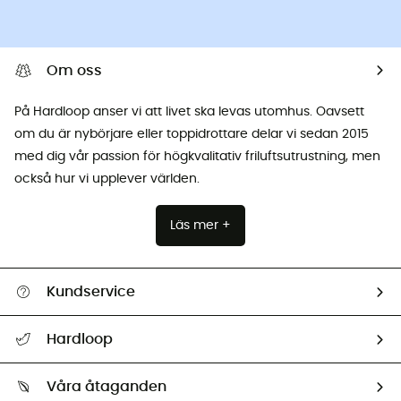
Om oss
På Hardloop anser vi att livet ska levas utomhus. Oavsett
om du är nybörjare eller toppidrottare delar vi sedan 2015
med dig vår passion för högkvalitativ friluftsutrustning, men
också hur vi upplever världen.
Läs mer +
Kundservice
Hjälp & Kontakt
Hardloop
Spåra mitt paket
Vilka är vi?
Retur & återbetalning
Våra åtaganden
HardGuides