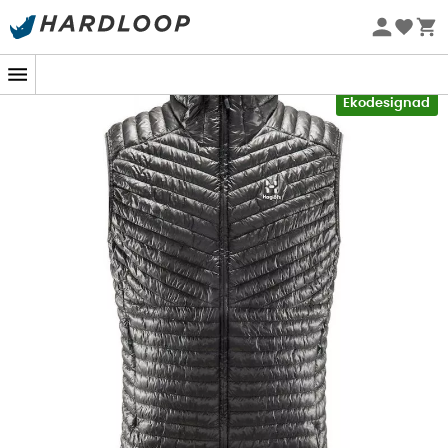
Sommarerbjudanden 🔥 -5 % EXTRA vid köp av 2 produkter*
kod Summer5
-5% Extra - Kod Summer5
Ekodesignad
För äventyrare som älskar snötäckta toppar eller kyliga
promenader är
herrvästen
L.I.M Mimic Vest
från
Haglöfs
din perfekta följeslagare. Denna
syntetväst
kombinerar lätthet och isolering, idealisk för tillfällen när