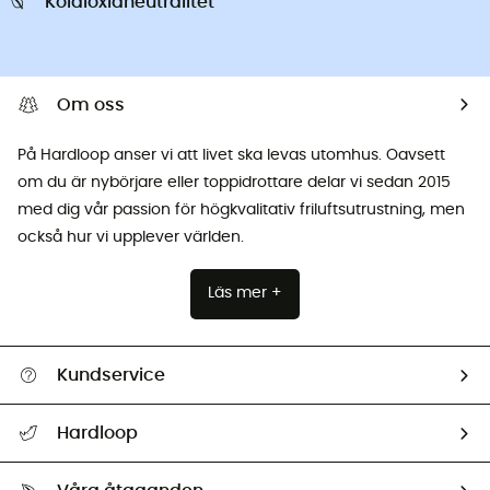
Koldioxidneutralitet
Om oss
På Hardloop anser vi att livet ska levas utomhus. Oavsett
om du är nybörjare eller toppidrottare delar vi sedan 2015
med dig vår passion för högkvalitativ friluftsutrustning, men
också hur vi upplever världen.
Läs mer +
Kundservice
Hjälp & Kontakt
Hardloop
Spåra mitt paket
Vilka är vi?
Retur & återbetalning