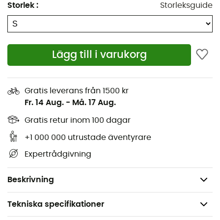
Lätt konstruktion
Storlek
:
Storleksguide
Ultralätt yttertyg 10 D
Två handfickor
Lägg till i varukorg
Elastisk fåll
Packas i sin egen ficka
Gratis leverans från 1500 kr
Fr. 14 Aug.
-
Må. 17 Aug.
Isolering: Mimic Platinum Ultracluster: Grafen
blandat med återvunnen polyester, i syntetfibrer
Gratis retur inom 100 dagar
med dunliknande känsla - 100 % återvunnen
+1 000 000 utrustade äventyrare
polyamid - 10 D - 28 g/m²
Expertrådgivning
Bluesign®-godkänt tyg
Vikt: 230 g
Beskrivning
Tekniska specifikationer