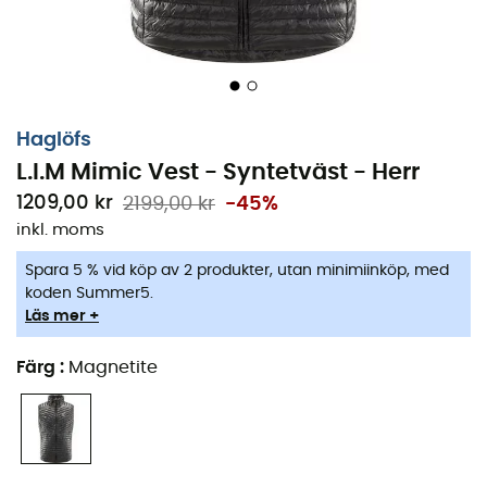
termometern spelar spratt. Så att du kan få vingar för
att utforska bergen utan minsta skakning.
Designad med
Mimic Platinum
-teknologi, imiterar
denna väst i
syntetisk isolering
värmen från dun
samtidigt som den är fuktbeständig. Perfekt för att möta
Haglöfs
fuktiga förhållanden, skyddar den dig mot vädrets
L.I.M Mimic Vest - Syntetväst - Herr
makter utan kompromisser. Den
ergonomiska
designen
1209,00 kr
2199,00 kr
-45%
säkerställer en
rörelsefrihet
som följer med dig i alla
inkl. moms
dina äventyr, från
vandring
till
klättring
.
Spara 5 % vid köp av 2 produkter, utan minimiinköp, med
Slutligen är denna väst en mästare på
koden Summer5.
komprimerbarhet
, den kan enkelt packas ner i din
Läs mer +
ryggsäck utan att ta plats. Oavsett om du är en erfaren
klättrare eller en söndagsvandrare, är
L.I.M Mimic Vest
Färg
:
Magnetite
där för att hålla dig varm, samtidigt som du kan njuta
av varje ögonblick i naturen.
Mimic Platinum-teknologi, driven av grafen