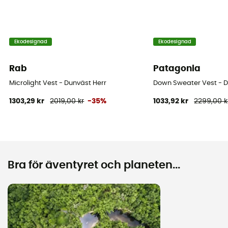
Ekodesignad
Ekodesignad
Rab
Patagonia
Microlight Vest - Dunväst Herr
Down Sweater Vest - D
1303,29 kr
2019,00 kr
-35%
1033,92 kr
2299,00 k
Bra för äventyret och planeten...