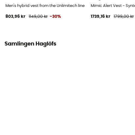
Men's hybrid vest from the Unlimitech line - Syntetväst - Herr
Mimic Alert Vest - Synt
803,96 kr
1149,00 kr
-30%
1739,16 kr
1799,00 kr
Samlingen Haglöfs