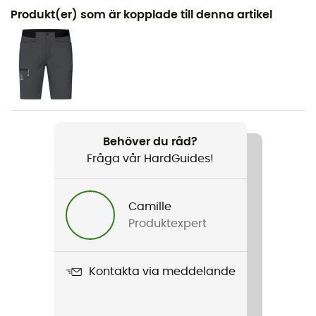
Rekommenderad för
Produkt(er) som är kopplade till denna artikel
Vandring / Touring Skidåkning / Vandring /
Bergsbestigning / Den dagliga / Ski
Kön
Herr
Vikt
Behöver du råd?
230 g
Fråga vår HardGuides!
Produktnamn
L.I.M Mimic Vest
Camille
Produktexpert
Använd teknologi
Mimic Platinum
Kontakta via meddelande
Regntäthet
Vattenavvisande