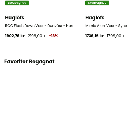
Ekodesignad
Ekodesignad
Haglöfs
Haglöfs
ROC Flash Down Vest - Dunväst - Herr
Mimic Alert Vest - Synt
1902,79 kr
2199,00 kr
-13%
1739,16 kr
1799,00 kr
Favoriter Begagnat