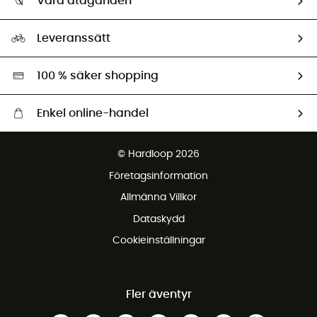
Våra åtaganden
HardGuides
Storleksguide
Vårt fotavtryck
Ambassadörer
Leveranssätt
Second hand
Miljöanpassat urval
100 % säker shopping
Enkel online-handel
Fraktfritt från 1500 kr
© Hardloop 2026
Gratis retur inom 100 dagar
Företagsinformation
Gratis kundservice
Allmänna Villkor
Dataskydd
Cookieinställningar
Fler äventyr