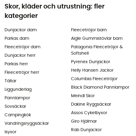
Skor, kläder och utrustning: fler
kategorier
Dunjackor dam
Fleecetröjor barn
Parkas dam
Aigle Gummistövlar barn
Fleecetröjor dam
Patagonia Fleecetröjor &
Softshell
Dunjackor herr
Pyrenex Dunjackor
Parkas herr
Helly Hansen Jackor
Fleecetröjor herr
Columbia Fleecetröjor
Tältar
Black Diamond Pannlampor
Liggunderlag
Meindl Skor
Pannlampor
Dakine Ryggsäckar
Sovsäckar
Assos Cykelbyxor
Campingkök
Giro Hjälmar
Vandringsryggsäckar
Rab Dunjackor
Isyxor