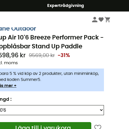
mmer5
Expertrådgivning
Nautisk sport
Uppblåsbar Stand Up Paddle
ahe Outdoor
up Air 10'6 Breeze Performer Pack -
ppblåsbar Stand Up Paddle
598,96 kr
9569,00 kr
-31%
kl. moms
para 5 % vid köp av 2 produkter, utan minimiinköp,
ed koden Summer5.
äs mer +
ängd
:
Lägg till i varukorg