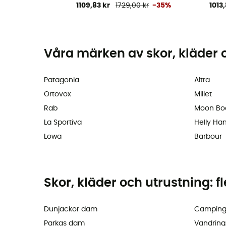
1109,83 kr
1729,00 kr
-35%
1013,
Våra märken av skor, kläder 
Patagonia
Altra
Ortovox
Millet
Rab
Moon Bo
La Sportiva
Helly Ha
Lowa
Barbour
Skor, kläder och utrustning: f
Dunjackor dam
Camping
Parkas dam
Vandring