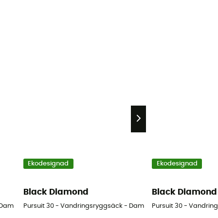
Ekodesignad
Ekodesignad
Black Diamond
Black Diamond
- Dam
Pursuit 30 - Vandringsryggsäck - Dam
Pursuit 30 - Vandrin