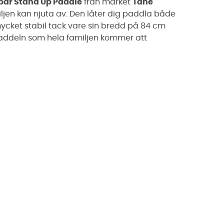
ar Stand Up Paddle
från märket
Tahe
jen kan njuta av. Den låter dig paddla både
ycket stabil tack vare sin bredd på 84 cm
paddeln som hela familjen kommer att