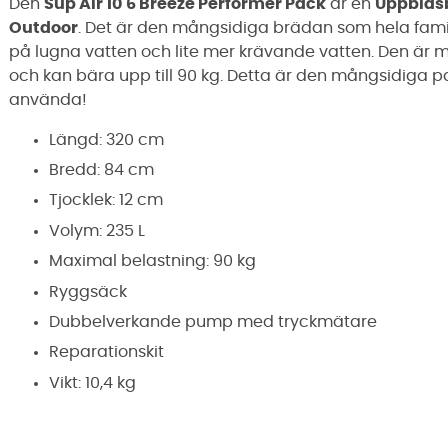
Den
Sup Air 10'6 Breeze Performer Pack
är en
Uppblåsb
Outdoor
. Det är den mångsidiga brädan som hela famil
på lugna vatten och lite mer krävande vatten. Den är m
och kan bära upp till 90 kg. Detta är den mångsidiga 
använda!
Längd: 320 cm
Bredd: 84 cm
Tjocklek: 12 cm
Volym: 235 L
Maximal belastning: 90 kg
Ryggsäck
Dubbelverkande pump med tryckmätare
Reparationskit
Vikt: 10,4 kg