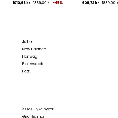
1010,93 kr
1839,00 kr
-45%
909,72 kr
1839,00 k
Julbo
New Balance
Hanwag
Birkenstock
Petzl
Assos Cykelbyxor
Giro Hjälmar