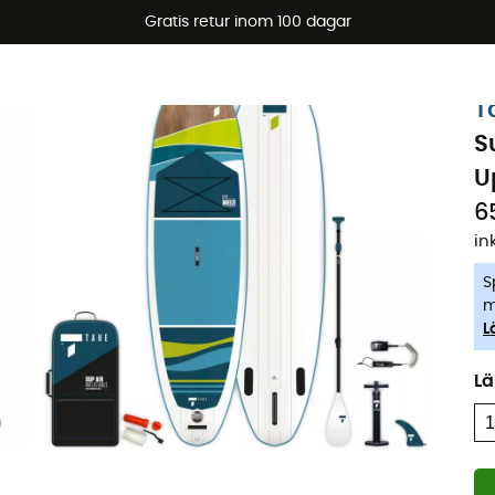
arerbjudanden 🔥 -5 % EXTRA vid köp av 2 produkter* kod Su
Gratis retur inom 100 dagar
-5% Extra - Kod Summer5
T
S
U
6
in
S
m
L
L