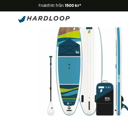
Somm
Fraktfritt från
1500 kr*