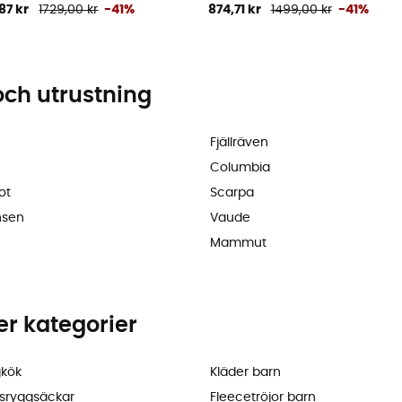
87 kr
1729,00 kr
-41%
874,71 kr
1499,00 kr
-41%
och utrustning
Fjällräven
Columbia
ot
Scarpa
nsen
Vaude
Mammut
ler kategorier
kök
Kläder barn
sryggsäckar
Fleecetröjor barn