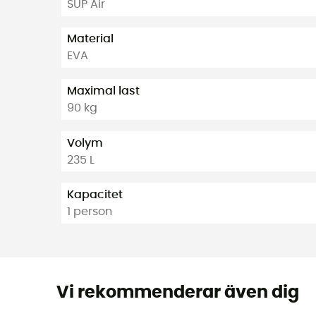
SUP Air
Material
EVA
Maximal last
90 kg
Volym
235 L
Kapacitet
1 person
Vi rekommenderar även dig