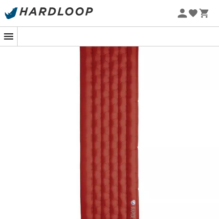
en eksklusiv forskudt
I-Beam-struktur
garanterer dette
Sommarerbjudanden 🔥 -5 % EXTRA vid köp av 2 produkter*
tre-sæsoners superlette liggeunderlag
en exceptionel
kod Summer5
komfort uden at gå på kompromis med stabilitet og
støtte. Takket være den højkvalitets
PrimaLoft® Silver-
isolering
og dens certificerede
R-værdi på 4,2
sikrer
dette liggeunderlag dig en hyggelig varme året rundt.
Kombinationen af PrimaLoft® Silver-isolering og en
termoreflektiv barriere fanger effektivt kropsvarmen og
holder dig behageligt varm, når temperaturerne falder.
Rapide SL Insulated skiller sig ikke kun ud ved sin lethed,
holdbarhed og brugervenlighed, men tilbyder også
overlegne præstationer til alle dine udendørs eventyr.
Den medfølgende pumpepose sparer dig for
åndedrættet, hvilket gør opsætningsprocessen endnu
mere praktisk. Gå ikke på kompromis med din komfort
under dine udendørs udflugter. Vælg dette
liggeunderlag og nyd afslappende nætter, uanset hvor
du er! Oplev den perfekte kombination af lethed,
ydeevne og nem opbevaring til uforglemmelige