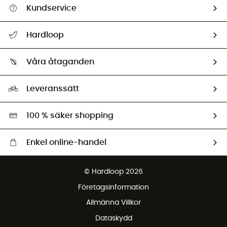
Kundservice
Hjälp & Kontakt
Hardloop
Spåra mitt paket
Vilka är vi?
Retur & återbetalning
Våra åtaganden
HardGuides
Storleksguide
Vårt fotavtryck
Ambassadörer
Leveranssätt
Second hand
Miljöanpassat urval
100 % säker shopping
Enkel online-handel
Fraktfritt från 1500 kr
© Hardloop 2026
Gratis retur inom 100 dagar
Företagsinformation
Gratis kundservice
Allmänna Villkor
Dataskydd