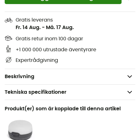
Inkluderer en pumpepose, beskyttelsespose, ekstra
ventilpakning og 3M reparationslapper
Gratis leverans
Sammenpakkede dimensioner: 13x20 cm / 11x20 cm
Fr. 14 Aug.
-
Må. 17 Aug.
(regular) / 14x22 cm (wide long)
Gratis retur inom 100 dagar
Type af liggeunderlag: Oppusteligt
+1 000 000 utrustade äventyrare
Dimensioner: 51x198 cm (long) / 51x183 cm (regular)
/ 64x198 cm (wide long)
Expertrådgivning
Vægt: 585g (long) / 540g (regular) / 720g (wide
long)
Beskrivning
Tekniska specifikationer
Rekommenderad för
Produkt(er) som är kopplade till denna artikel
Camping / Bivack
Kön
Herr / Dam