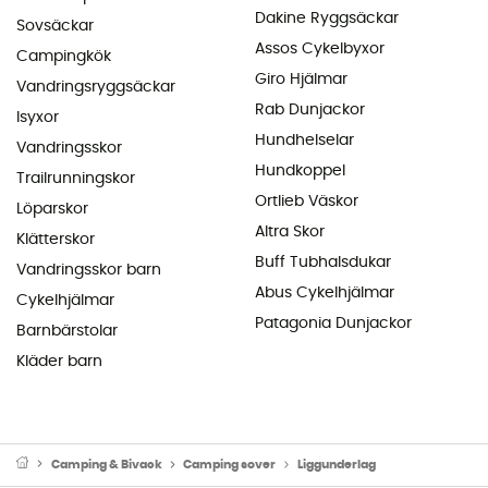
Dakine Ryggsäckar
Sovsäckar
Assos Cykelbyxor
Campingkök
Giro Hjälmar
Vandringsryggsäckar
Rab Dunjackor
Isyxor
Hundhelselar
Vandringsskor
Hundkoppel
Trailrunningskor
Ortlieb Väskor
Löparskor
Altra Skor
Klätterskor
Buff Tubhalsdukar
Vandringsskor barn
Abus Cykelhjälmar
Cykelhjälmar
Patagonia Dunjackor
Barnbärstolar
Kläder barn
Camping & Bivack
Camping sover
Liggunderlag