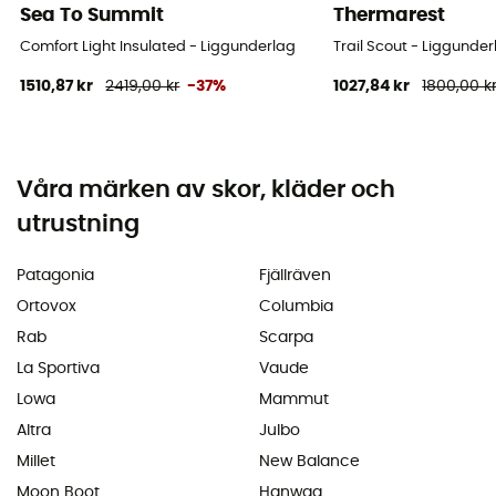
Sea To Summit
Thermarest
Comfort Light Insulated - Liggunderlag
Trail Scout - Liggunder
1510,87 kr
2419,00 kr
-37%
1027,84 kr
1800,00 k
Våra märken av skor, kläder och
utrustning
Patagonia
Fjällräven
Ortovox
Columbia
Rab
Scarpa
La Sportiva
Vaude
Lowa
Mammut
Altra
Julbo
Millet
New Balance
Moon Boot
Hanwag