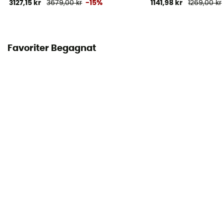
3127,15 kr
3679,00 kr
-15%
1141,98 kr
1269,00 kr
Favoriter Begagnat