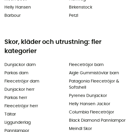
Helly Hansen
Birkenstock
Barbour
Petzl
Skor, kläder och utrustning: fler
kategorier
Dunjackor dam
Fleecetröjor barn
Parkas dam
Aigle Gummistövlar barn
Fleecetröjor dam
Patagonia Fleecetröjor &
Softshell
Dunjackor herr
Pyrenex Dunjackor
Parkas herr
Helly Hansen Jackor
Fleecetröjor herr
Columbia Fleecetröjor
Tältar
Black Diamond Pannlampor
Liggunderlag
Meindl Skor
Pannlampor