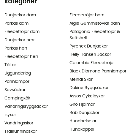
kategorier
Dunjackor dam
Fleecetröjor barn
Parkas dam
Aigle Gummistövlar barn
Fleecetröjor dam
Patagonia Fleecetröjor &
Softshell
Dunjackor herr
Pyrenex Dunjackor
Parkas herr
Helly Hansen Jackor
Fleecetröjor herr
Columbia Fleecetröjor
Tältar
Black Diamond Pannlampor
Liggunderlag
Meindl Skor
Pannlampor
Dakine Ryggsäckar
Sovsäckar
Assos Cykelbyxor
Campingkök
Giro Hjälmar
Vandringsryggsäckar
Rab Dunjackor
Isyxor
Hundhelselar
Vandringsskor
Hundkoppel
Trailrunningskor