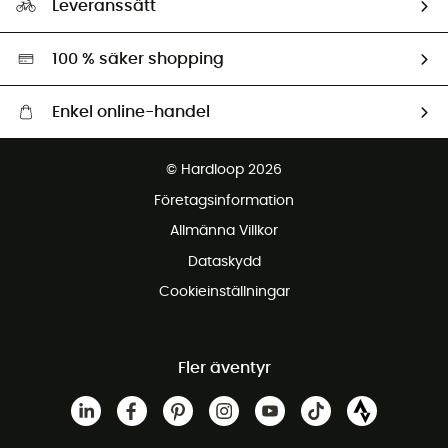
Leveranssätt
Second hand
Miljöanpassat urval
100 % säker shopping
Enkel online-handel
Fraktfritt från 1500 kr
© Hardloop 2026
Gratis retur inom 100 dagar
Företagsinformation
Gratis kundservice
Allmänna Villkor
Dataskydd
Cookieinställningar
Fler äventyr