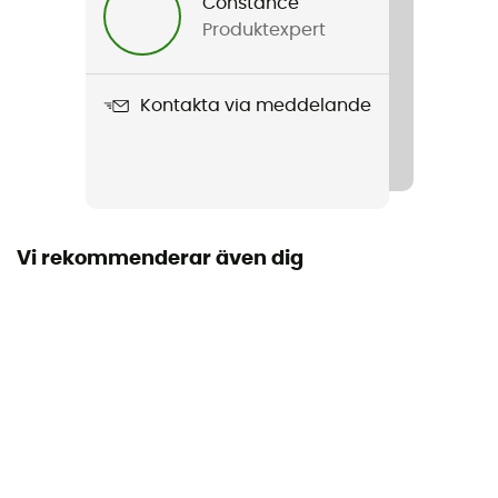
Constance
Produktexpert
Vikt
829 g
Kontakta via meddelande
Produktnamn
Moonlite Reclining Chair
Vi rekommenderar även dig