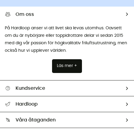
Om oss
På Hardloop anser vi att livet ska levas utomhus. Oavsett
om du är nybörjare eller toppidrottare delar vi sedan 2015
med dig vår passion för högkvalitativ friluftsutrustning, men
också hur vi upplever världen.
Läs mer +
Kundservice
Hjälp & Kontakt
Hardloop
Spåra mitt paket
Vilka är vi?
Retur & återbetalning
Våra åtaganden
HardGuides
Storleksguide
Vårt fotavtryck
Ambassadörer