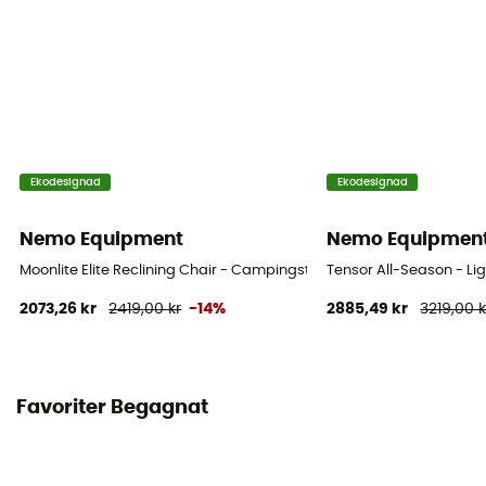
Ekodesignad
Ekodesignad
Nemo Equipment
Nemo Equipmen
Moonlite Elite Reclining Chair - Campingstol
Tensor All-Season - L
2073,26 kr
2419,00 kr
-14%
2885,49 kr
3219,00 k
Favoriter Begagnat