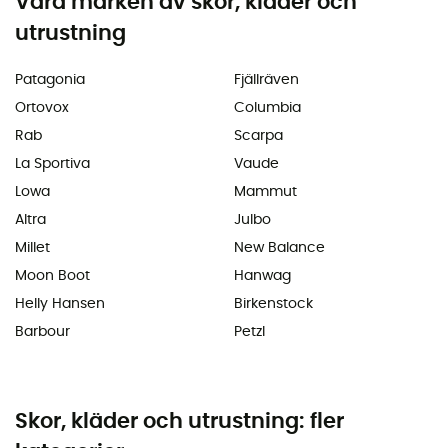
Våra märken av skor, kläder och
utrustning
Patagonia
Fjällräven
Ortovox
Columbia
Rab
Scarpa
La Sportiva
Vaude
Lowa
Mammut
Altra
Julbo
Millet
New Balance
Moon Boot
Hanwag
Helly Hansen
Birkenstock
Barbour
Petzl
Skor, kläder och utrustning: fler