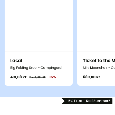
Lacal
Ticket to the 
Big Folding Stool - Campingstol
Mini Moonchair - C
491,08 kr
579,00 kr
-15%
689,00 kr
På toppen av en grönskande kulle eller vid kanten av en
-5% Extra - Kod Summer5
glittrande sjö, är
Moonlite Reclining Chair
från
Nemo
där för att förvandla din paus till ett ögonblick av ren