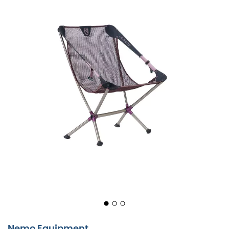
lycka. Lätt som en fjäder och diskret, är den
äventyrarens allierade i jakten på
komfort
, vare sig det
är djupt inne i skogen eller i din trädgård.
Den verkliga magin med Moonlite ligger i dess geniala
remskivesystem
integrerat i armstödens remmar. Ett
litet drag i de anpassade öglorna och vips, du går från
en upprätt sittställning till en liggande position för att
beundra stjärnorna. Och om du föredrar att återgå till
vertikalt läge, räcker en enkel manöver.
Designad för att hålla, kombinerar Moonlite
överdimensionerade rör med smidda
aluminium
nav,
vilket garanterar en oslagbar styrka utan att väga
mycket. Dess
mesh-säte
, tillverkat av återvunnet
material, anpassar sig till alla kroppstyper tack vare
smarta roterande kopplingar, vilket undviker
obehagliga tryckpunkter.
Ett enkelt lutningssystem låter dig justera din
Nemo Equipment