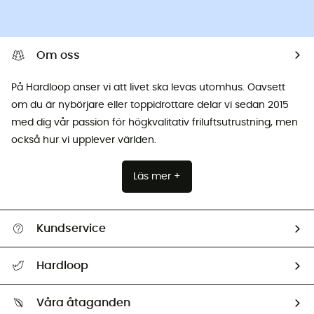
Om oss
På Hardloop anser vi att livet ska levas utomhus. Oavsett
om du är nybörjare eller toppidrottare delar vi sedan 2015
med dig vår passion för högkvalitativ friluftsutrustning, men
också hur vi upplever världen.
Läs mer +
Kundservice
Hjälp & Kontakt
Hardloop
Spåra mitt paket
Vilka är vi?
Retur & återbetalning
Våra åtaganden
HardGuides