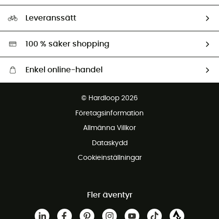
Storleksguide
Vårt fotavtryck
Ambassadörer
Leveranssätt
Second hand
Miljöanpassat urval
100 % säker shopping
Enkel online-handel
Fraktfritt från 1500 kr
© Hardloop 2026
Gratis retur inom 100 dagar
Företagsinformation
Gratis kundservice
Allmänna Villkor
Dataskydd
Cookieinställningar
Fler äventyr