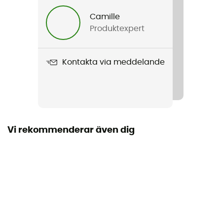
Herr / Dam
Camille
Produktexpert
Vikt
1 870 g
Kontakta via meddelande
Produktnamn
Big Six Armchair
Material
Aluminium / Polyamid
Vi rekommenderar även dig
Maximal last
135 kg
Dimensioner
51 x 102 x 61 cm
Volym