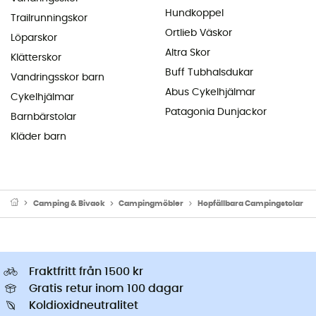
Hundkoppel
Trailrunningskor
Ortlieb Väskor
Löparskor
Altra Skor
Klätterskor
Buff Tubhalsdukar
Vandringsskor barn
Abus Cykelhjälmar
Cykelhjälmar
Patagonia Dunjackor
Barnbärstolar
Kläder barn
Camping & Bivack
Campingmöbler
Hopfällbara Campingstolar
Fraktfritt från 1500 kr
Gratis retur inom 100 dagar
Koldioxidneutralitet