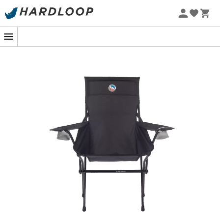
Sommarerbjudanden 🔥 -5 % EXTRA vid köp av 2 produkter*
kod Summer5