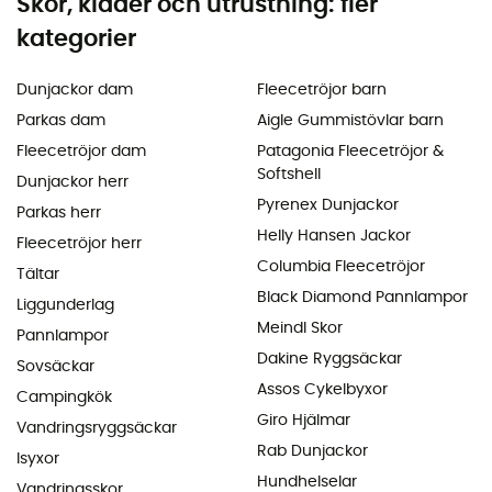
Skor, kläder och utrustning: fler
kategorier
Dunjackor dam
Fleecetröjor barn
Parkas dam
Aigle Gummistövlar barn
Fleecetröjor dam
Patagonia Fleecetröjor &
Softshell
Dunjackor herr
Pyrenex Dunjackor
Parkas herr
Helly Hansen Jackor
Fleecetröjor herr
Columbia Fleecetröjor
Tältar
Black Diamond Pannlampor
Liggunderlag
Meindl Skor
Pannlampor
Dakine Ryggsäckar
Sovsäckar
Assos Cykelbyxor
Campingkök
Giro Hjälmar
Vandringsryggsäckar
Rab Dunjackor
Isyxor
Hundhelselar
Vandringsskor