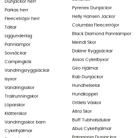
Dunjackor herr
Pyrenex Dunjackor
Parkas herr
Helly Hansen Jackor
Fleecetröjor herr
Columbia Fleecetröjor
Tältar
Black Diamond Pannlampor
Liggunderlag
Meindl Skor
Pannlampor
Dakine Ryggsäckar
Sovsäckar
Assos Cykelbyxor
Campingkök
Giro Hjälmar
Vandringsryggsäckar
Rab Dunjackor
Isyxor
Hundhelselar
Vandringsskor
Hundkoppel
Trailrunningskor
Ortlieb Väskor
Löparskor
Altra Skor
Klätterskor
Buff Tubhalsdukar
Vandringsskor barn
Abus Cykelhjälmar
Cykelhjälmar
Patagonia Dunjackor