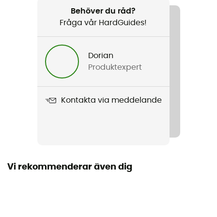
Produktnamn
Behöver du råd?
Taurus UL 2P
Fråga vår HardGuides!
Längd vikt
50 x 16 cm
Dorian
Produktexpert
Märke
Bluesign / Fair Wear Foundation / Green Shape
Kontakta via meddelande
Säsong
3 säsonger
Kapacitet
2 personer
Vi rekommenderar även dig
Fristående
Ja
Antal delar