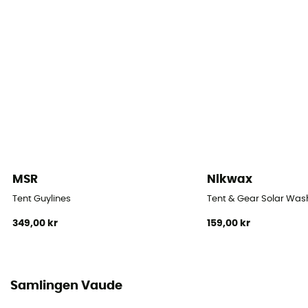
1
Dimensioner
220 x 110 cm
Dimensioner hopvikt
50 x 16 cm
Antal öppningar
1
MSR
Nikwax
Yta vid golvet
Tent Guylines
Tent & Gear Solar Was
4,1 m²
349,00 kr
159,00 kr
Kupéns yta
2,4 m2
Samlingen Vaude
Antal absider