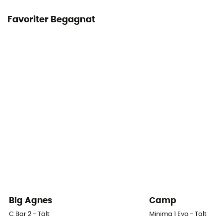
3 000 mm
Favoriter Begagnat
Golvets täthet (mm)
10 000 mm
Takets material
Polyamide - 40D Ripstop
Rummets material
Polyamide - 40D Ripstop
Golvets material
Polyamide - 40D Ripstop
Big Agnes
Camp
C Bar 2 - Tält
Minima 1 Evo - Tält