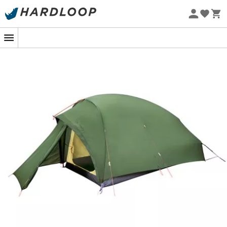
3 säsonger (för månader utan snö),
Sommarerbjudanden 🔥 -5 % EXTRA vid köp av 2 produkter*
kod Summer5
Snabb och enkel montering,
Vindtålig,
Ekodesignad
1 absid,
Invändig ärm för ramen,
Optimerad användning av utrymmet tack vare
lutande ram i fotändan och extra pinnar i
yttertältet,
Sidoventilation och justerbar markventilation,
Laminat tältgolv som är resistent mot myrsyra,
Antal personer: 2 P,
Packedimensioner: 50 x 16 cm,
Golvyta: 4,1 m²,
Innertält: 2,4 m²,
Ram: NSL 9,0 mm,