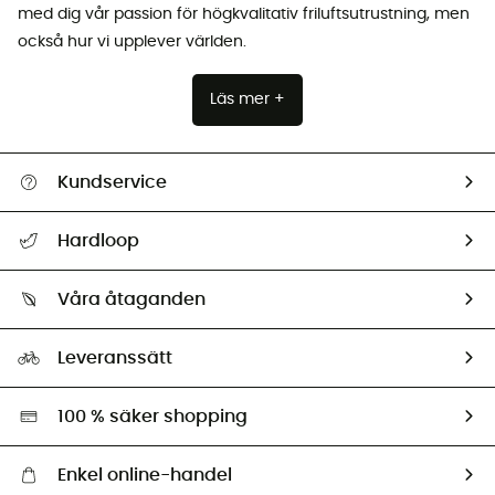
med dig vår passion för högkvalitativ friluftsutrustning, men
också hur vi upplever världen.
Läs mer +
Kundservice
Hjälp & Kontakt
Hardloop
Spåra mitt paket
Vilka är vi?
Retur & återbetalning
Våra åtaganden
HardGuides
Storleksguide
Vårt fotavtryck
Ambassadörer
Leveranssätt
Second hand
Miljöanpassat urval
100 % säker shopping
Enkel online-handel