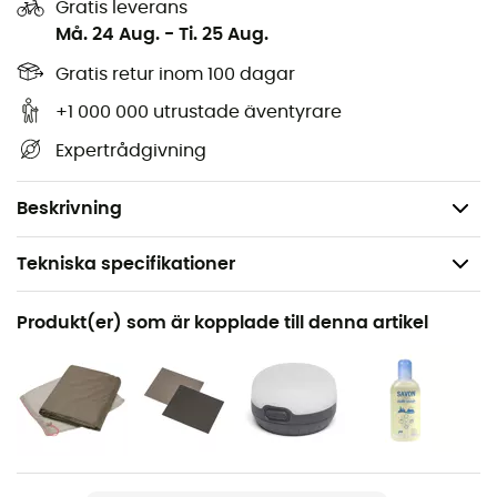
Gratis leverans
Green Shape-märkning:
Vaude erbjuder funktionella,
Må. 24 Aug.
-
Ti. 25 Aug.
ekologiska och hållbara produkter. Kriterierna är
Gratis retur inom 100 dagar
transparenta och regelbundet kontrollerade och
omfattar hela produktens livscykel.
+1 000 000 utrustade äventyrare
Expertrådgivning
Green Anodizing™:
vattnet som används för den första
sköljningen är återbehandlat vatten vilket undviker
användningen av skadliga produkter.
Beskrivning
Tekniska specifikationer
Rekommenderad för
Produkt(er) som är kopplade till denna artikel
Vandring / Vandring / Bergsbestigning / Camping /
Bivack
Vikt
1 940 g