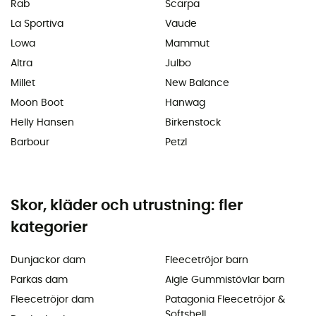
Rab
Scarpa
La Sportiva
Vaude
Lowa
Mammut
Altra
Julbo
Millet
New Balance
Moon Boot
Hanwag
Helly Hansen
Birkenstock
Barbour
Petzl
Skor, kläder och utrustning: fler
kategorier
Dunjackor dam
Fleecetröjor barn
Parkas dam
Aigle Gummistövlar barn
Fleecetröjor dam
Patagonia Fleecetröjor &
Softshell