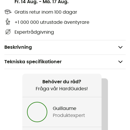
Fr. 14 Aug.
-
Må. 17 Aug.
Egenskaper
:
Gratis retur inom 100 dagar
Mått: 22 x 17 cm,
+1 000 000 utrustade äventyrare
Utrustad med en rem för att bära den,
Expertrådgivning
Vattentät,
Vikt: 30 g.
Beskrivning
Tekniska specifikationer
Rekommenderad för
Vandring / Vandring / Resa / Den dagliga
Behöver du råd?
Fråga vår HardGuides!
Vikt
30 g
Guillaume
Produktexpert
Produktnamn
Water Proof Pouch M