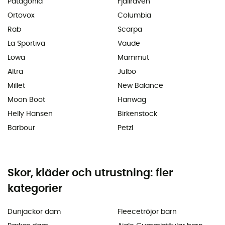
Patagonia
Fjällräven
Ortovox
Columbia
Rab
Scarpa
La Sportiva
Vaude
Lowa
Mammut
Altra
Julbo
Millet
New Balance
Moon Boot
Hanwag
Helly Hansen
Birkenstock
Barbour
Petzl
Skor, kläder och utrustning: fler
kategorier
Dunjackor dam
Fleecetröjor barn