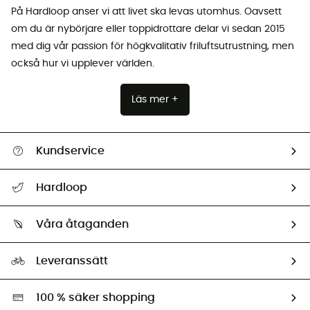
På Hardloop anser vi att livet ska levas utomhus. Oavsett
om du är nybörjare eller toppidrottare delar vi sedan 2015
med dig vår passion för högkvalitativ friluftsutrustning, men
också hur vi upplever världen.
Läs mer +
Kundservice
Hjälp & Kontakt
Hardloop
Spåra mitt paket
Vilka är vi?
Retur & återbetalning
Våra åtaganden
HardGuides
Storleksguide
Vårt fotavtryck
Ambassadörer
Leveranssätt
Second hand
Miljöanpassat urval
100 % säker shopping