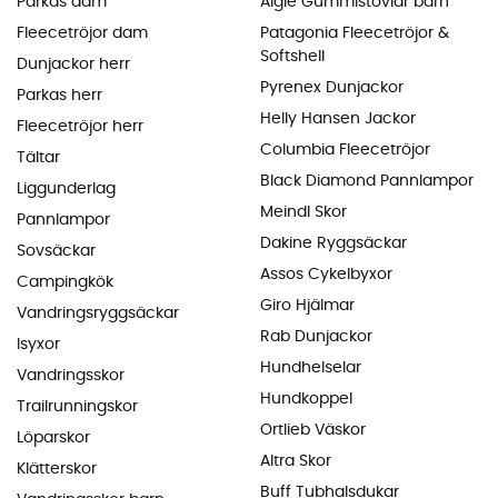
Parkas dam
Aigle Gummistövlar barn
Fleecetröjor dam
Patagonia Fleecetröjor &
Softshell
Dunjackor herr
Pyrenex Dunjackor
Parkas herr
Helly Hansen Jackor
Fleecetröjor herr
Columbia Fleecetröjor
Tältar
Black Diamond Pannlampor
Liggunderlag
Meindl Skor
Pannlampor
Dakine Ryggsäckar
Sovsäckar
Assos Cykelbyxor
Campingkök
Giro Hjälmar
Vandringsryggsäckar
Rab Dunjackor
Isyxor
Hundhelselar
Vandringsskor
Hundkoppel
Trailrunningskor
Ortlieb Väskor
Löparskor
Altra Skor
Klätterskor
Buff Tubhalsdukar