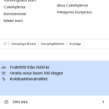
Vandringsskor barn
Abus Cykelhjälmar
Cykelhjälmar
Patagonia Dunjackor
Barnbärstolar
Kläder barn
Camping & Bivack
Campingtillbehör
Drybags
Fraktfritt från 1500 kr
Gratis retur inom 100 dagar
Koldioxidneutralitet
Om oss