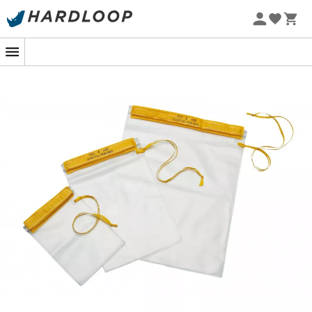
Sommarerbjudanden 🔥 -5 % EXTRA vid köp av 2 produkter*
kod Summer5