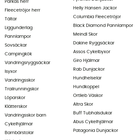
Parkas herr
Helly Hansen Jackor
Fleecetröjor herr
Columbia Fleecetröjor
Tältar
Black Diamond Pannlampor
Liggunderlag
Meindl Skor
Pannlampor
Dakine Ryggsäckar
Sovsäckar
Assos Cykelbyxor
Campingkök
Giro Hjälmar
Vandringsryggsäckar
Rab Dunjackor
Isyxor
Hundhelselar
Vandringsskor
Hundkoppel
Trailrunningskor
Ortlieb Väskor
Löparskor
Altra Skor
Klätterskor
Buff Tubhalsdukar
Vandringsskor barn
Abus Cykelhjälmar
Cykelhjälmar
Patagonia Dunjackor
Barnbärstolar