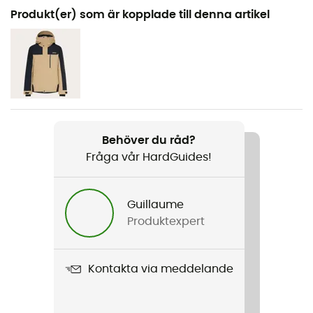
Rekommenderad för
Produkt(er) som är kopplade till denna artikel
Alpin Skidåkning / Bergsbestigning / Ski / Snowboard /
All mountain skidåkning
Kön
Herr / Dam
Produktnamn
Behöver du råd?
Mod3
Fråga vår HardGuides!
Använd teknologi
Polartec®
Guillaume
Produktexpert
Stängningssystem
Justerbart hakband / Spänne
Kontakta via meddelande
Ventilation
Ajustable