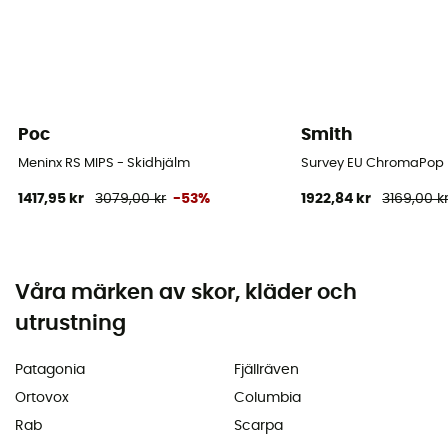
Poc
Smith
Meninx RS MIPS - Skidhjälm
Survey EU ChromaPop P
1417,95 kr
3079,00 kr
-53%
1922,84 kr
3169,00 k
Våra märken av skor, kläder och
utrustning
Patagonia
Fjällräven
Ortovox
Columbia
Rab
Scarpa