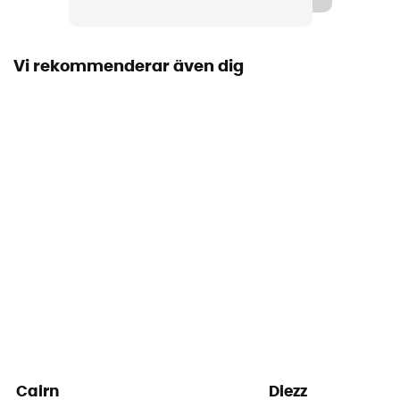
Personlig skyddsutrustning
PPE - Category 2
Vi rekommenderar även dig
Cairn
Diezz