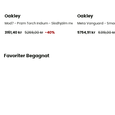
Oakley
Oakley
Mod7 - Prizm Torch Iridium - Skidhjälm med visir
Meta Vanguard - Sma
3161,40 kr
5269,00 kr
-40%
5754,91 kr
6319,00 k
Favoriter Begagnat