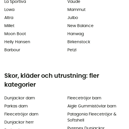
La Sportiva
Vaude
Lowa
Mammut
Altra
Julbo
Millet
New Balance
Moon Boot
Hanwag
Helly Hansen
Birkenstock
Barbour
Petzl
Skor, kläder och utrustning: fler
kategorier
Dunjackor dam
Fleecetröjor barn
Parkas dam
Aigle Gummistövlar barn
Fleecetröjor dam
Patagonia Fleecetröjor &
Softshell
Dunjackor herr
Pyrenex Dunjackor