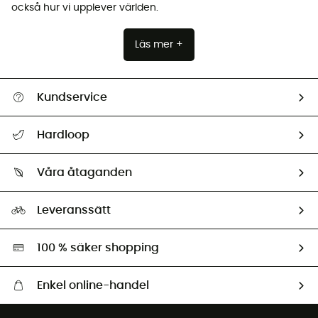
också hur vi upplever världen.
Läs mer +
Kundservice
Hjälp & Kontakt
Hardloop
Spåra mitt paket
Vilka är vi?
Retur & återbetalning
Våra åtaganden
HardGuides
Storleksguide
Vårt fotavtryck
Ambassadörer
Leveranssätt
Second hand
Miljöanpassat urval
100 % säker shopping
Enkel online-handel
Fraktfritt från 1500 kr