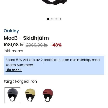
Slutligen erbjuder det integrerade
Modular Brim
System
ultimat mångsidighet. Du kan välja att bära din
hjälm
med eller utan skärm, utan att kompromissa med
integrationen av en skidglasögon om du så önskar. Njut
av varje åk med
Oakley Mod 3 hjälm
, som kombinerar
Oakley
stil och funktionalitet.
Mod3 - Skidhjälm
Justerbar ventilation: låter varm luft snabbt
1081,08 kr
2069,00 kr
-48%
strömma ut genom hjälmens topp. Om vädret
inkl. moms
ändras, stäng ventilationen för att hålla ditt huvud
varmt och torrt.
Spara 5 % vid köp av 2 produkter, utan minimiinköp, med
koden Summer5.
BOA® 360 justeringssystem: denna fullt justerbara
Läs mer +
modell är designad för att erbjuda en exakt
passform.
Färg
:
Forged Iron
Fidlock®-spänne: den sömlösa magnetiska
funktionen låter dig fästa din hjälm utan att ta av
dig handskarna.
Polartec Power Grid-foder