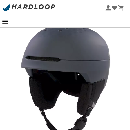
Sommarerbjudanden 🔥 -5 % EXTRA vid köp av 2 produkter*
kod Summer5
-5% Extra - Kod Summer5
Föreställ dig själv på de snötäckta topparna, redo att
susa nerför backarna med självförtroende. I denna
majestätiska miljö är din säkerhet av yttersta vikt. Det är
därför
Oakley Mod 3 skidhjälm
är det oumbärliga
tillbehöret för alla skid- och snowboardentusiaster.
Denna
skidhjälm
har designats med ett
BOA®-
stängningssystem
för att erbjuda dig
optimal skydd
,
medan det avtagbara fodret och kuddarna garanterar
din
komfort
, så att du kan njuta fullt ut av din skiddag
utan besvär.
Mod 3
är också utrustad med ett
justerbart ventilationssystem
. Du kan enkelt låta varm
luft strömma ut eller stänga ventilationen för att hålla
huvudet torrt. Inga fler bekymmer om överhettning
under soliga dagar eller rysningar under kyligare dagar.