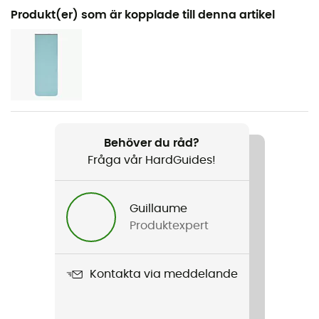
Kön
Produkt(er) som är kopplade till denna artikel
Dam
Vikt
Regular : 584 g - Long : 639 g
Produktnamn
Spark -1C / 30F
Behöver du råd?
Fråga vår HardGuides!
Regntäthet
Vattenavvisande
Guillaume
Material
Produktexpert
Nylon 10D
Typ av socsäck
Kontakta via meddelande
Gås