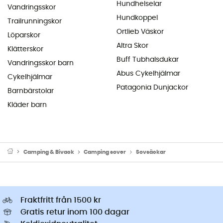
Hundhelselar
Vandringsskor
Hundkoppel
Trailrunningskor
Ortlieb Väskor
Löparskor
Altra Skor
Klätterskor
Buff Tubhalsdukar
Vandringsskor barn
Abus Cykelhjälmar
Cykelhjälmar
Patagonia Dunjackor
Barnbärstolar
Kläder barn
Camping & Bivack
Camping sover
Sovsäckar
Fraktfritt från 1500 kr
Gratis retur inom 100 dagar