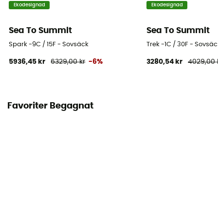
Ekodesignad
Ekodesignad
950
Sea To Summit
Sea To Summit
Spark -9C / 15F - Sovsäck
Trek -1C / 30F - Sovsäc
5936,45 kr
6329,00 kr
-6%
3280,54 kr
4029,00 
Favoriter Begagnat