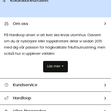
Koldioxidneutralitet
Om oss
På Hardloop anser vi att livet ska levas utomhus. Oavsett
om du är nybörjare eller toppidrottare delar vi sedan 2015
med dig vår passion för högkvalitativ friluftsutrustning, men
också hur vi upplever världen.
Läs mer +
Kundservice
Hjälp & Kontakt
Hardloop
Spåra mitt paket
Vilka är vi?
Retur & återbetalning