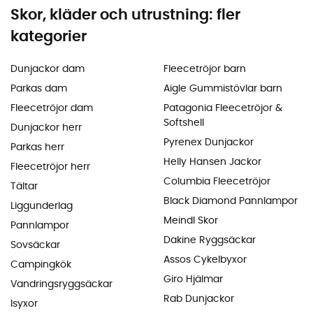
Skor, kläder och utrustning: fler
kategorier
Dunjackor dam
Fleecetröjor barn
Parkas dam
Aigle Gummistövlar barn
Fleecetröjor dam
Patagonia Fleecetröjor &
Softshell
Dunjackor herr
Pyrenex Dunjackor
Parkas herr
Helly Hansen Jackor
Fleecetröjor herr
Columbia Fleecetröjor
Tältar
Black Diamond Pannlampor
Liggunderlag
Meindl Skor
Pannlampor
Dakine Ryggsäckar
Sovsäckar
Assos Cykelbyxor
Campingkök
Giro Hjälmar
Vandringsryggsäckar
Rab Dunjackor
Isyxor