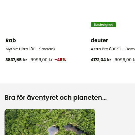
Ekodesignad
Rab
deuter
Mythic Ultra 180 - Sovsäck
Astro Pro 800 SL - Da
3837,65 kr
6999,00 kr
-45%
4172,34 kr
6099,00 k
Bra för äventyret och planeten...