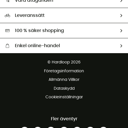
Våra åtaganden
HardGuides
Storleksguide
Vårt fotavtryck
Ambassadörer
Leveranssätt
Second hand
Miljöanpassat urval
100 % säker shopping
Enkel online-handel
Fraktfritt från 1500 kr
© Hardloop 2026
Gratis retur inom 100 dagar
Företagsinformation
Gratis kundservice
Allmänna Villkor
Dataskydd
Cookieinställningar
Fler äventyr