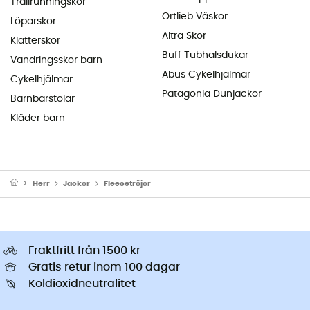
Trailrunningskor
Ortlieb Väskor
Löparskor
Altra Skor
Klätterskor
Buff Tubhalsdukar
Vandringsskor barn
Abus Cykelhjälmar
Cykelhjälmar
Patagonia Dunjackor
Barnbärstolar
Kläder barn
Herr
Jackor
Fleecetröjor
Fraktfritt från 1500 kr
Gratis retur inom 100 dagar
Koldioxidneutralitet