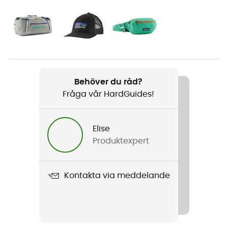
Kön
Herr
Vikt
488 g
Behöver du råd?
Fråga vår HardGuides!
Produktnamn
Retro Pile 1/2 Snap Pullover
Elise
Använd teknologi
Produktexpert
Polartec®
Skärning
Kontakta via meddelande
Standard
Märke
Bluesign / Fair Trade Certified™ / Återvunnen