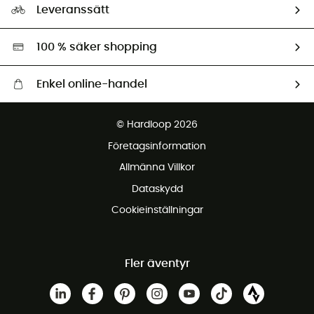
Ambassadörer
Leveranssätt
Second hand
Miljöanpassat urval
100 % säker shopping
Enkel online-handel
Fraktfritt från 1500 kr
© Hardloop 2026
Gratis retur inom 100 dagar
Företagsinformation
Gratis kundservice
Allmänna Villkor
Dataskydd
Cookieinställningar
Fler äventyr