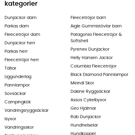
kategorier
Dunjackor dam
Fleecetröjor barn
Parkas dam
Aigle Gummistövlar barn
Fleecetröjor dam
Patagonia Fleecetröjor &
Softshell
Dunjackor herr
Pyrenex Dunjackor
Parkas herr
Helly Hansen Jackor
Fleecetröjor herr
Columbia Fleecetröjor
Tältar
Black Diamond Pannlampor
Liggunderlag
Meindl Skor
Pannlampor
Dakine Ryggsäckar
Sovsäckar
Assos Cykelbyxor
Campingkök
Giro Hjälmar
Vandringsryggsäckar
Rab Dunjackor
Isyxor
Hundhelselar
Vandringsskor
Hundkoppel