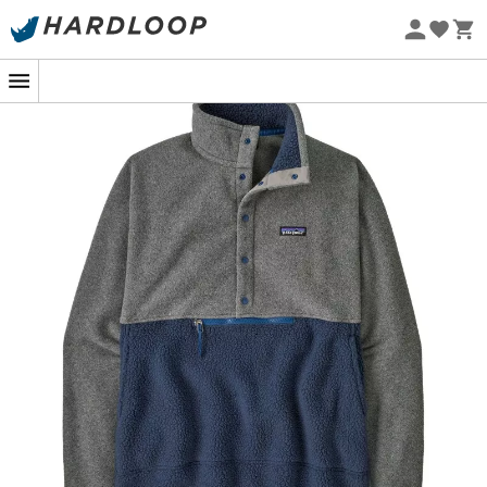
Sommarerbjudanden 🔥 -5 % EXTRA vid köp av 2 produkter*
kod Summer5
Ekodesignad