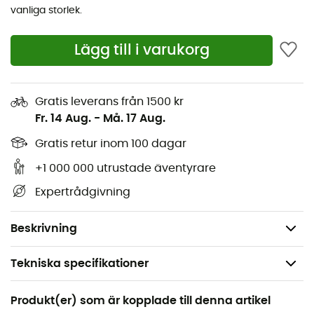
bäras ensam eller som ett mellanlager. Dess
höga
vanliga storlek.
krage
med tryckknappar gör det möjligt att justera
ventilationen, medan
kängurufickan
med dragkedja
Lägg till i varukorg
håller dina viktiga saker säkra. Handvärmarfickor och
elastiska kanter ger komfort och värme.
Gratis leverans från 1500 kr
Kombination av Polartec® och Synchilla® material
Fr. 14 Aug.
-
Må. 17 Aug.
för extra värme
Hög krage
Gratis retur inom 100 dagar
Känguruficka med dragkedja
+1 000 000 utrustade äventyrare
Handvärmarficka
Expertrådgivning
Vikt: 488 g
Material: 100% återvunnen polyester
Beskrivning
Tekniska specifikationer
Rekommenderad för
Produkt(er) som är kopplade till denna artikel
Multi-aktivitet