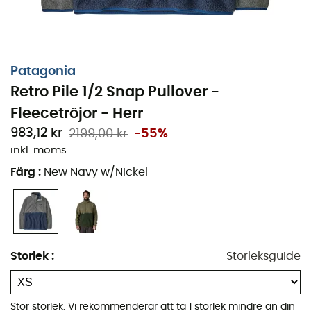
Patagonia
Retro Pile 1/2 Snap Pullover -
Fleecetröjor - Herr
983,12 kr
2199,00 kr
-55%
inkl. moms
Färg
:
New Navy w/Nickel
Fleecetrojor
Retro Pile Half-Snap Fleece Pullover
för
män
från
Patagonia
kombinerar komfort och
funktionalitet för dina äventyr i naturen. Denna tröja
kombinerar det mjuka
Synchilla®
-materialet i
återvunnen polyester
på bröstet och ärmarna, med ett
Storlek
:
Storleksguide
fårskinnsliknande
Polartec®
-material i återvunnen
polyester på nedre delen. Designad för svala dagar kan
denna fleecetrojor
Retro Pile Half-Snap Fleece Pullover
Stor storlek: Vi rekommenderar att ta 1 storlek mindre än din