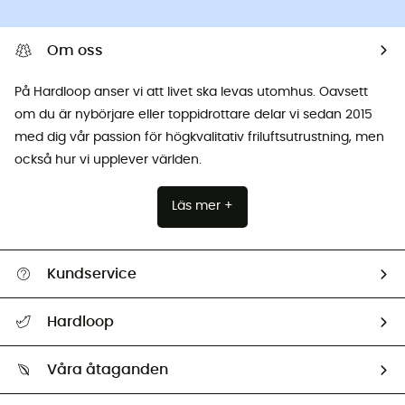
Om oss
På Hardloop anser vi att livet ska levas utomhus. Oavsett
om du är nybörjare eller toppidrottare delar vi sedan 2015
med dig vår passion för högkvalitativ friluftsutrustning, men
också hur vi upplever världen.
Läs mer +
Kundservice
Hjälp & Kontakt
Hardloop
Spåra mitt paket
Vilka är vi?
Retur & återbetalning
Våra åtaganden
HardGuides
Storleksguide
Vårt fotavtryck