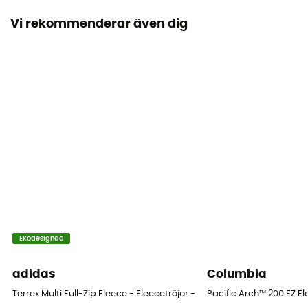
Vi rekommenderar även dig
Kapuschong
Nej
Fickor
1 sidficka
Material
100% Recycled Polyester
Tekniska egenskaper hos plagget
Isolerande
Värmenivå
Ekodesignad
Midweight
adidas
Columbia
Terrex Multi Full-Zip Fleece - Fleecetröjor - Herr
Pacific Arch™ 200 FZ Fl