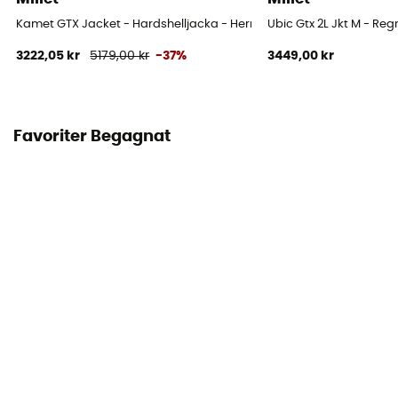
Kamet GTX Jacket - Hardshelljacka - Herr
Ubic Gtx 2L Jkt M - Reg
3222,05 kr
5179,00 kr
-37%
3449,00 kr
Favoriter Begagnat