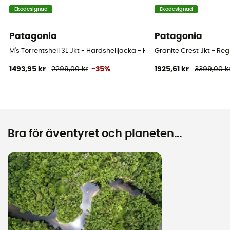
Ekodesignad
Ekodesignad
Patagonia
Patagonia
M's Torrentshell 3L Jkt - Hardshelljacka - Herr
Granite Crest Jkt - Re
1493,95 kr
2299,00 kr
-35%
1925,61 kr
3399,00 k
Bra för äventyret och planeten...