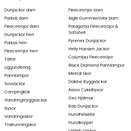
Dunjackor dam
Fleecetröjor barn
Parkas dam
Aigle Gummistövlar barn
Fleecetröjor dam
Patagonia Fleecetröjor &
Softshell
Dunjackor herr
Pyrenex Dunjackor
Parkas herr
Helly Hansen Jackor
Fleecetröjor herr
Columbia Fleecetröjor
Tältar
Black Diamond Pannlampor
Liggunderlag
Meindl Skor
Pannlampor
Dakine Ryggsäckar
Sovsäckar
Assos Cykelbyxor
Campingkök
Giro Hjälmar
Vandringsryggsäckar
Rab Dunjackor
Isyxor
Hundhelselar
Vandringsskor
Hundkoppel
Trailrunningskor
Ortlieb Väskor