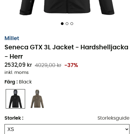
bort regnet, den erbjuder dig också en
enastående
rörelsefrihet
med sin ergonomiska passform.
Friluftsälskare kommer att uppskatta denna
kombination av prestanda och komfort för att möta
elementen med självförtroende och elegans.
Millet
Material: GORE-TEX 3-lagers 100% återvunnen
Seneca GTX 3L Jacket - Hardshelljacka
polyester med hållbar vattenavvisande
- Herr
behandling utan PFC
2532,09 kr
4029,00 kr
-37%
Vindtätt och vattentätt material
inkl. moms
Färg
:
Black
Vattentäthet: 28 000 mm
Jacka med membran utan foder
2 fickor med vattentäta dragkedjor
Storlek
:
Storleksguide
Central öppning med vattentät YKK® dragkedja
Justerbar nederkant med elastisk dragsko och lås