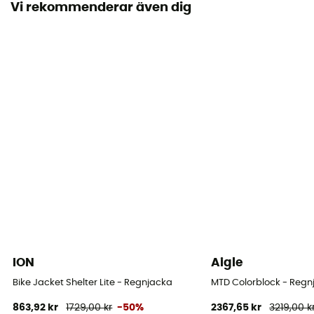
Vi rekommenderar även dig
Vindtät
Ja
Märke
Återvunnen / Garanterat europeiskt ursprung / PFC-
Free
Kapuschong
Ja
Material
100% Recycled Polyester
Ventilationsdragkedjor
Ja
ION
Aigle
Bike Jacket Shelter Lite - Regnjacka
MTD Colorblock - Regn
863,92 kr
1729,00 kr
-50%
2367,65 kr
3219,00 k