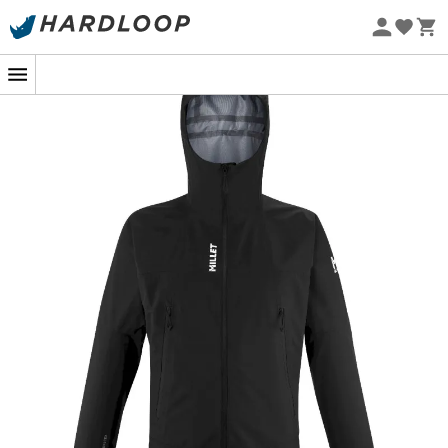
Sommarerbjudanden 🔥 -5 % EXTRA vid köp av 2 produkter*
kod Summer5
Ekodesignad
När regnskuren överraskar mitt under vandringen blir
regnjackan
för
män Seneca GTX 3L
från
Millet
din
oumbärliga allierade. Designad för att trotsa elementen,
garanterar denna moderna rustning att du håller dig
torr utan att ge avkall på andningsförmågan, även när
Moder Natur bestämmer sig för att testa dina gränser.
Utrustad med
Gore-Tex 3-lagers
teknologi, utgör denna
jacka en verklig barriär mot fukt samtidigt som den
tillåter värme och svett att släppas ut. De
vattentäta
dragkedjorna
och
den fasta huvan med skärm
gör
Seneca GTX 3L till en fästning mot regnet, allt med en
lätthet
som nästan får dig att glömma att du bär den.
Men låt dig inte luras, Seneca GTX 3L stöter inte bara