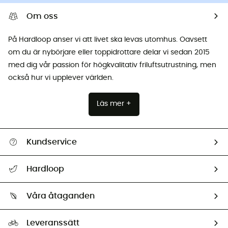
Om oss
På Hardloop anser vi att livet ska levas utomhus. Oavsett
om du är nybörjare eller toppidrottare delar vi sedan 2015
med dig vår passion för högkvalitativ friluftsutrustning, men
också hur vi upplever världen.
Läs mer +
Kundservice
Hjälp & Kontakt
Hardloop
Spåra mitt paket
Vilka är vi?
Retur & återbetalning
Våra åtaganden
HardGuides
Storleksguide
Vårt fotavtryck
Ambassadörer
Leveranssätt