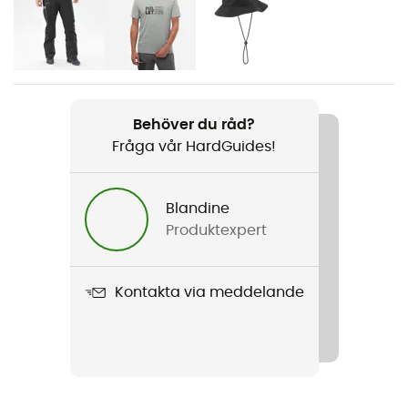
Kön
Herr
Vikt
395 g
Behöver du råd?
Fråga vår HardGuides!
Produktnamn
Seneca GTX 3L Jacket
Blandine
Plaggets konstruktion
Produktexpert
3 lager
Regntäthet
Kontakta via meddelande
Ja
Nivå Schmerber
28 000 mm