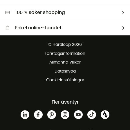
Second hand
Miljöanpassat urval
100 % säker shopping
Enkel online-handel
Fraktfritt från 1500 kr
© Hardloop 2026
Gratis retur inom 100 dagar
Företagsinformation
Gratis kundservice
Allmänna Villkor
Dataskydd
Cookieinställningar
Fler äventyr