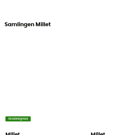
Samlingen Millet
Ekodesignad
Millet
Millet