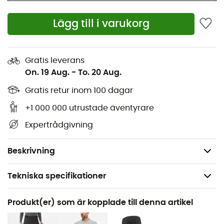
Raglanärm konstruktion
Lägg till i varukorg
Justerbara ärmslut med kardborreband
Skyddande flik
Gratis leverans
On. 19 Aug.
-
To. 20 Aug.
Kompatibel med sele
Gratis retur inom 100 dagar
Fast huva justerbar med elastisk dragsko,
+1 000 000 utrustade äventyrare
integrerad skärm
Expertrådgivning
Ventilation under armarna med dragkedja
Vikt: 395 g
Beskrivning
Tekniska specifikationer
Rekommenderad för
Produkt(er) som är kopplade till denna artikel
Vandring / Vandring