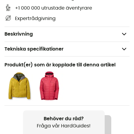
syntetiske isolerende tøj i opbevaringsposer i længere
+1 000 000 utrustade äventyrare
perioder.
Expertrådgivning
Bemærk: Farven på poserne er tilfældig, valgt blandt
et udvalg af matchende nuancer.
Beskrivning
Tekniska specifikationer
Rekommenderad för
Produkt(er) som är kopplade till denna artikel
Vandring / Vandring / Resa / Bivack
Kön
Herr / Dam
Produktnamn
Jacket Stuff Sacks
Behöver du råd?
Fråga vår HardGuides!