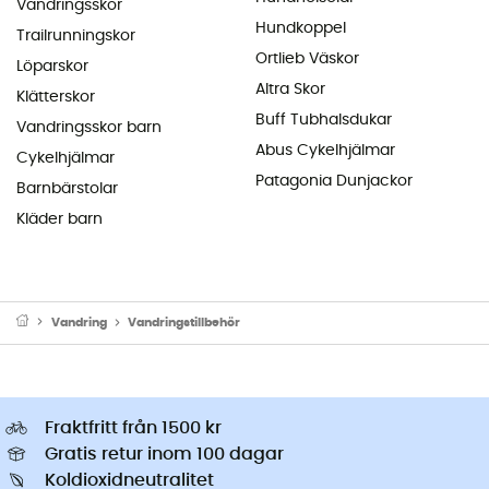
Vandringsskor
Hundkoppel
Trailrunningskor
Ortlieb Väskor
Löparskor
Altra Skor
Klätterskor
Buff Tubhalsdukar
Vandringsskor barn
Abus Cykelhjälmar
Cykelhjälmar
Patagonia Dunjackor
Barnbärstolar
Kläder barn
Vandring
Vandringstillbehör
Fraktfritt från 1500 kr
Gratis retur inom 100 dagar
Koldioxidneutralitet