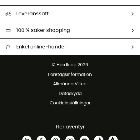
HardGuides
Storleksguide
Vårt fotavtryck
Ambassadörer
Leveranssätt
Second hand
Miljöanpassat urval
100 % säker shopping
Enkel online-handel
Fraktfritt från 1500 kr
© Hardloop 2026
Gratis retur inom 100 dagar
Företagsinformation
Gratis kundservice
Allmänna Villkor
Dataskydd
Cookieinställningar
Fler äventyr