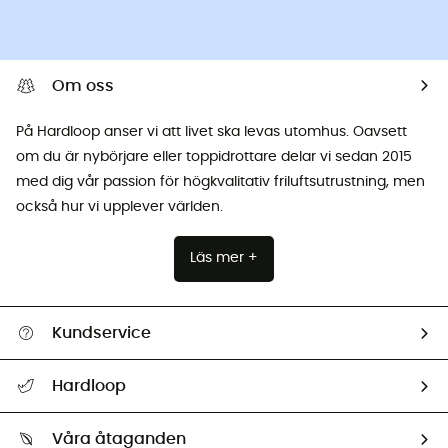
Om oss
På Hardloop anser vi att livet ska levas utomhus. Oavsett
om du är nybörjare eller toppidrottare delar vi sedan 2015
med dig vår passion för högkvalitativ friluftsutrustning, men
också hur vi upplever världen.
Läs mer +
Kundservice
Hjälp & Kontakt
Hardloop
Spåra mitt paket
Vilka är vi?
Retur & återbetalning
Våra åtaganden