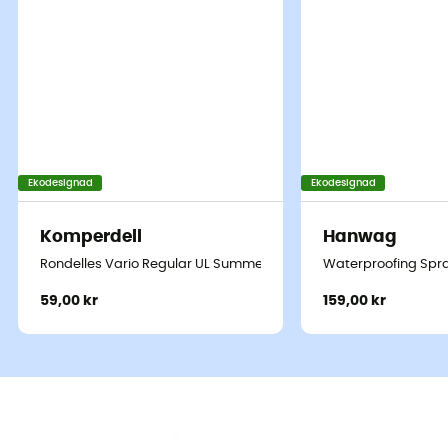
Ekodesignad
Ekodesignad
Komperdell
Hanwag
Rondelles Vario Regular UL Summer 7 cm Blister
Waterproofing Spr
59,00 kr
159,00 kr