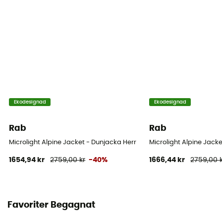
Ekodesignad
Ekodesignad
Rab
Rab
Microlight Alpine Jacket - Dunjacka Herr
Microlight Alpine Jac
1654,94 kr
2759,00 kr
-40%
1666,44 kr
2759,00 
Favoriter Begagnat