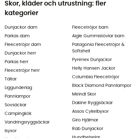
Skor, kläder och utrustning: fler
kategorier
Dunjackor dam
Fleecetröjor barn
Parkas dam
Aigle Gummistövlar barn
Fleecetröjor dam
Patagonia Fleecetröjor &
Softshell
Dunjackor herr
Pyrenex Dunjackor
Parkas herr
Helly Hansen Jackor
Fleecetröjor herr
Columbia Fleecetröjor
Tältar
Black Diamond Pannlampor
Liggunderlag
Meindl Skor
Pannlampor
Dakine Ryggsäckar
Sovsäckar
Assos Cykelbyxor
Campingkök
Giro Hjälmar
Vandringsryggsäckar
Rab Dunjackor
Isyxor
Hundhelselar