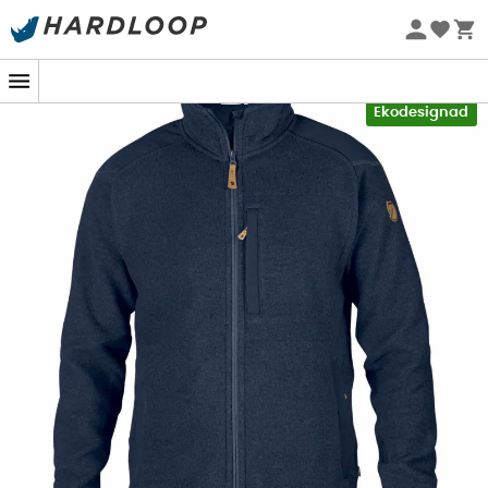
Sommarerbjudanden 🔥 -5 % EXTRA vid köp av 2 produkter*
kod Summer5
-5% Extra - Kod Summer5
Ekodesignad
Nästan lika robust och elegant som du!