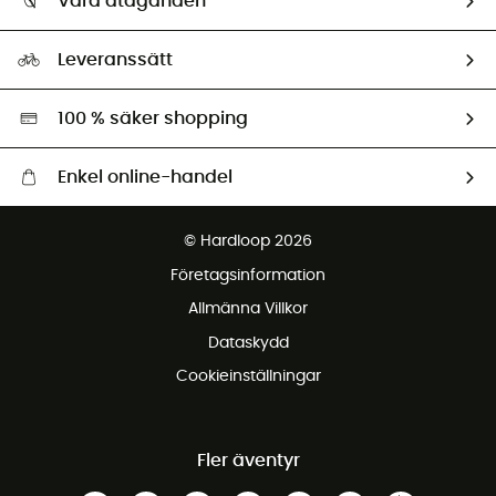
Våra åtaganden
HardGuides
Storleksguide
Vårt fotavtryck
Ambassadörer
Leveranssätt
Second hand
Miljöanpassat urval
100 % säker shopping
Enkel online-handel
Fraktfritt från 1500 kr
© Hardloop 2026
Gratis retur inom 100 dagar
Företagsinformation
Gratis kundservice
Allmänna Villkor
Dataskydd
Cookieinställningar
Fler äventyr