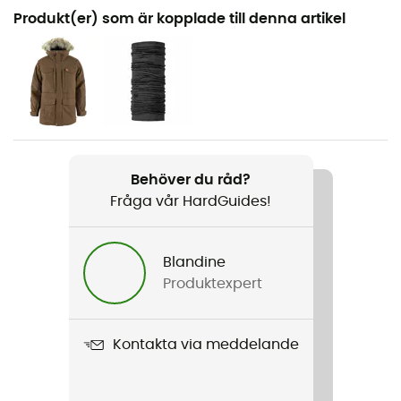
Rekommenderad för
Produkt(er) som är kopplade till denna artikel
Vandring / Vandring / Den dagliga
Kön
Herr
Vikt
550 g
Behöver du råd?
Fråga vår HardGuides!
Produktnamn
Buck Fleece
Blandine
Använd teknologi
Produktexpert
G-100
Skärning
Kontakta via meddelande
Standard