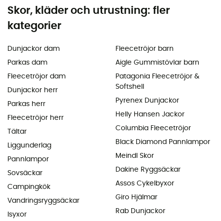
Skor, kläder och utrustning: fler
kategorier
Dunjackor dam
Fleecetröjor barn
Parkas dam
Aigle Gummistövlar barn
Fleecetröjor dam
Patagonia Fleecetröjor &
Softshell
Dunjackor herr
Pyrenex Dunjackor
Parkas herr
Helly Hansen Jackor
Fleecetröjor herr
Columbia Fleecetröjor
Tältar
Black Diamond Pannlampor
Liggunderlag
Meindl Skor
Pannlampor
Dakine Ryggsäckar
Sovsäckar
Assos Cykelbyxor
Campingkök
Giro Hjälmar
Vandringsryggsäckar
Rab Dunjackor
Isyxor