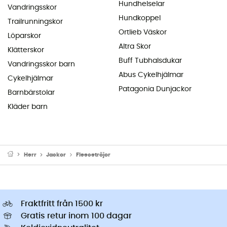
Hundhelselar
Vandringsskor
Hundkoppel
Trailrunningskor
Ortlieb Väskor
Löparskor
Altra Skor
Klätterskor
Buff Tubhalsdukar
Vandringsskor barn
Abus Cykelhjälmar
Cykelhjälmar
Patagonia Dunjackor
Barnbärstolar
Kläder barn
Herr
Jackor
Fleecetröjor
Fraktfritt från 1500 kr
Gratis retur inom 100 dagar