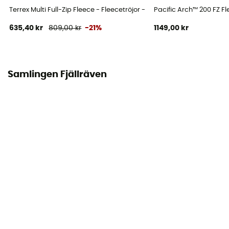
Vindjacka
Terrex Multi Full-Zip Fleece - Fleecetröjor - Herr
Pacific Arch™ 200 FZ Fl
635,40 kr
809,00 kr
-21%
1149,00 kr
Värmenivå
Midweight
Samlingen Fjällräven