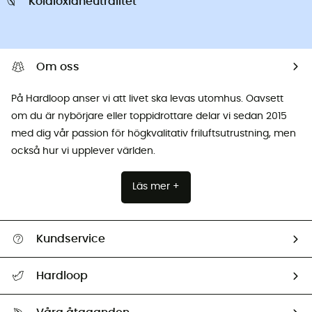
Koldioxidneutralitet
Om oss
På Hardloop anser vi att livet ska levas utomhus. Oavsett
om du är nybörjare eller toppidrottare delar vi sedan 2015
med dig vår passion för högkvalitativ friluftsutrustning, men
också hur vi upplever världen.
Läs mer +
Kundservice
Hjälp & Kontakt
Hardloop
Spåra mitt paket
Vilka är vi?
Retur & återbetalning