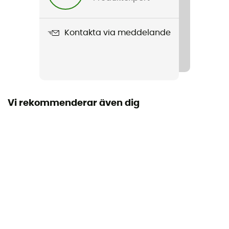
840 g
Kontakta via meddelande
Produktnamn
Up Roll Bike
Material
100 % polyester
Vi rekommenderar även dig
Volym
23 L
Dimensioner
H 44 x L 32 x P 15 cm
Egenskaper bröstremmar
Vadderad
Flaskhållare