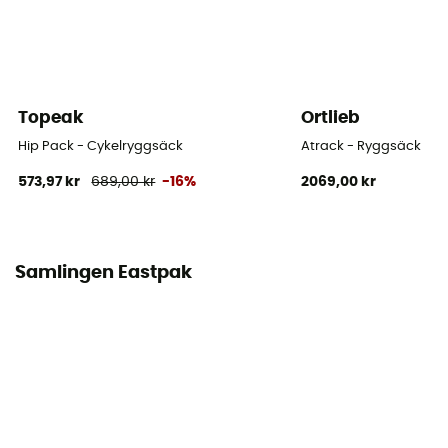
Ja
Bärande system
Shoulder straps
Topeak
Ortlieb
Hip Pack - Cykelryggsäck
Atrack - Ryggsäck
573,97 kr
689,00 kr
-16%
2069,00 kr
Samlingen Eastpak