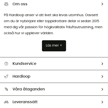
Om oss
På Hardloop anser vi att livet ska levas utomhus. Oavsett
om du är nybörjare eller toppidrottare delar vi sedan 2015
med dig vår passion för högkvalitativ friluftsutrustning, men
också hur vi upplever världen.
Läs mer +
Kundservice
Hjälp & Kontakt
Hardloop
Spåra mitt paket
Vilka är vi?
Retur & återbetalning
Våra åtaganden
HardGuides
Storleksguide
Vårt fotavtryck
Ambassadörer
Leveranssätt
Second hand