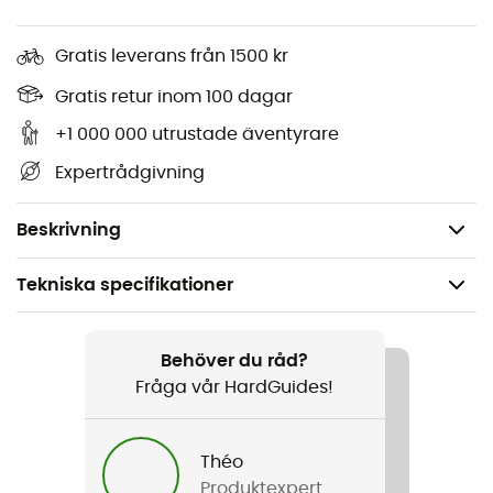
Justerbara vadderade axelremmar och vadderad
ryggpanel
Gratis leverans från 1500 kr
Vadderat fack för bärbar dator upp till 16 tum
Gratis retur inom 100 dagar
+1 000 000 utrustade äventyrare
Sidoficka för vattenflaska
Expertrådgivning
Vattenavvisande tyg
100 % polyester
Beskrivning
Tekniska specifikationer
Rekommenderad för
Resa / Den dagliga / Cykel
Behöver du råd?
Fråga vår HardGuides!
Kön
Herr / Dam
Théo
Produktexpert
Vikt