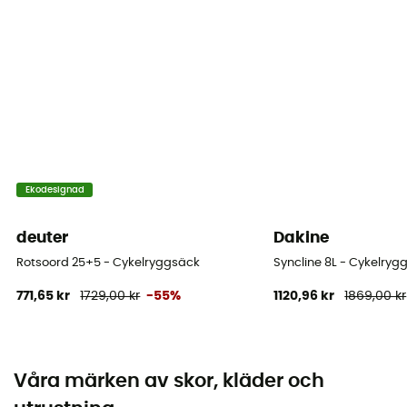
Ekodesignad
deuter
Dakine
Rotsoord 25+5 - Cykelryggsäck
Syncline 8L - Cykelryg
771,65 kr
1729,00 kr
-55%
1120,96 kr
1869,00 kr
Våra märken av skor, kläder och