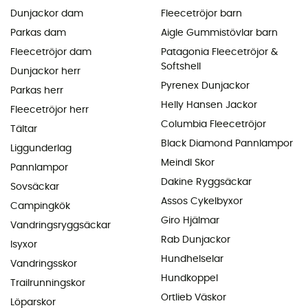
Dunjackor dam
Fleecetröjor barn
Parkas dam
Aigle Gummistövlar barn
Fleecetröjor dam
Patagonia Fleecetröjor &
Softshell
Dunjackor herr
Pyrenex Dunjackor
Parkas herr
Helly Hansen Jackor
Fleecetröjor herr
Columbia Fleecetröjor
Tältar
Black Diamond Pannlampor
Liggunderlag
Meindl Skor
Pannlampor
Dakine Ryggsäckar
Sovsäckar
Assos Cykelbyxor
Campingkök
Giro Hjälmar
Vandringsryggsäckar
Rab Dunjackor
Isyxor
Hundhelselar
Vandringsskor
Hundkoppel
Trailrunningskor
Ortlieb Väskor
Löparskor