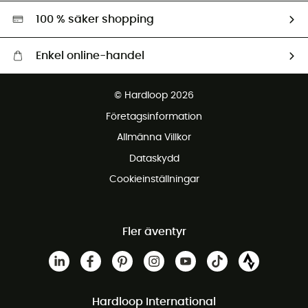
Miljöanpassat urval
100 % säker shopping
Enkel online-handel
Fraktfritt från 1500 kr
© Hardloop 2026
Gratis retur inom 100 dagar
Företagsinformation
Gratis kundservice
Allmänna Villkor
Dataskydd
Cookieinställningar
Fler äventyr
Hardloop International