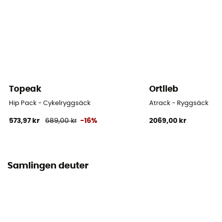
Nej
Djup
16 cm
Skidhållare
Nej
Topeak
Ortlieb
Regnskydd
Hip Pack - Cykelryggsäck
Atrack - Ryggsäck
Ja
573,97 kr
689,00 kr
-16%
2069,00 kr
Märke
Bluesign / Fair Wear Foundation / PFC-Free
Samlingen deuter
Sovsäcksfack
Nej
Hållare för isyxa
Nej