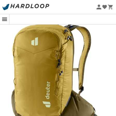
Sommarerbjudanden 🔥 -5 % EXTRA vid köp av 2 produkter*
kod Summer5
Ekodesignad
Attack 16
är en
cykelryggsäck
för
män
från märket
Deuter
, designad för att skydda dig och låta dig ta med
allt du behöver under intensiva
cykeldagar
. Utrustad
med ett avtagbart ryggskydd med stötskydd, samt
höftstabilisatorer och justerbara remmar i en rörelse,
garanterar
Attack 16
hög komfort och optimal
passform, även på ojämna stigar. Inte mindre
funktionell,
Attack 16
är utrustad med praktiska yttre
fästen och flera innerfickor, så att du inte saknar något
utan att bli överbelastad.
Huvudmaterial: 100 % polyester