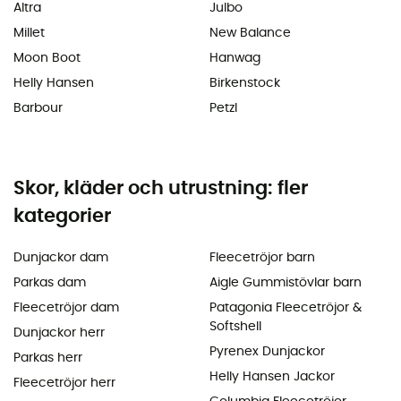
Altra
Julbo
Millet
New Balance
Moon Boot
Hanwag
Helly Hansen
Birkenstock
Barbour
Petzl
Skor, kläder och utrustning: fler
kategorier
Dunjackor dam
Fleecetröjor barn
Parkas dam
Aigle Gummistövlar barn
Fleecetröjor dam
Patagonia Fleecetröjor &
Softshell
Dunjackor herr
Pyrenex Dunjackor
Parkas herr
Helly Hansen Jackor
Fleecetröjor herr