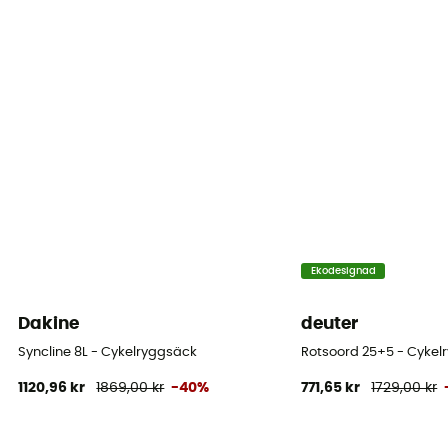
Vattenpåse ingår
Nej
Flaskhållare
Ja
Väskans foder
100% polyester
Reflekterande inslag
Ekodesignad
Ja
Dakine
deuter
Kompressionsremmar
Syncline 8L - Cykelryggsäck
Rotsoord 25+5 - Cykel
Ja
1120,96 kr
1869,00 kr
-40%
771,65 kr
1729,00 kr