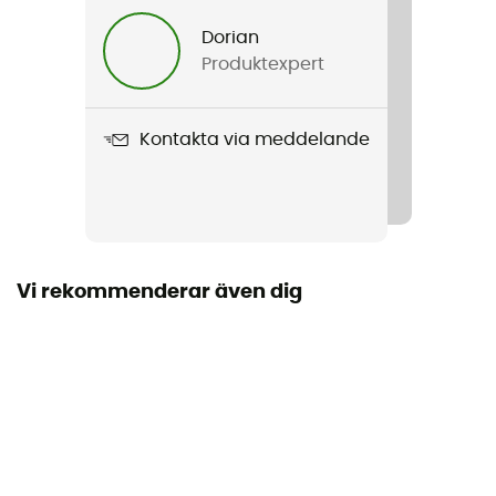
Herr
Dorian
Produktexpert
Vikt
1420 g
Kontakta via meddelande
Produktnamn
Attack 16
Rephållare
Nej
Vi rekommenderar även dig
Kompatibelt vätskesystem
Ja
Stavhållare
Nej
Regntäthet