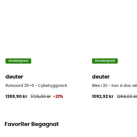
Fickor
5 fickor
Volym
16 L
Dimensioner
Ekodesignad
Ekodesignad
50 x 28 x 16 cm
deuter
deuter
Material
Rotsoord 25+5 - Cykelryggsäck
Bike I 20 - Sac à dos vé
100% polyester
1359,90 kr
1729,00 kr
-21%
1092,92 kr
1269,00 k
Egenskaper midjebälte
Justerbar bredd / Poches
Favoriter Begagnat
Egenskaper bröstremmar
Justerbar bredd