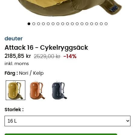
Infällningar: 100 % polyester
Övrig materialinformation: polyester 600D -
polyester 225D
Hållbarhet: PFC-fri
deuter
TÜV/GS-certifierad
Attack 16 - Cykelryggsäck
Justerbara remmar
2185,85 kr
2529,00 kr
-14%
Justerbart bröstbälte
inkl. moms
Avtagbart regnskydd
Färg
:
Nori / Kelp
Internt organisationsfack
Hjälmfäste
Glasögon-/maskhållare
Glasögonficka
Storlek
:
3 yttre fickor
2 fickor på höftbältet
Höftstabilisatorer framåt