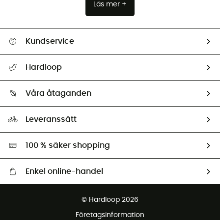
Läs mer +
Kundservice
Hjälp & Kontakt
Hardloop
Spåra mitt paket
Vilka är vi?
Retur & återbetalning
Våra åtaganden
HardGuides
Storleksguide
Vårt fotavtryck
Ambassadörer
Leveranssätt
Second hand
Miljöanpassat urval
100 % säker shopping
Enkel online-handel
Fraktfritt från 1500 kr
© Hardloop 2026
Gratis retur inom 100 dagar
Företagsinformation
Gratis kundservice