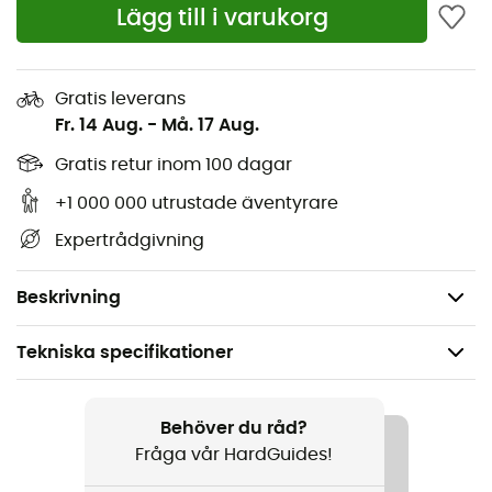
Lägg till i varukorg
Kompatibel med vätskesystem
Reflekterande detaljer
Fack för luftpump
Gratis leverans
Fr. 14 Aug.
-
Må. 17 Aug.
Ryggskydd
Vaddering på höftbälte och axelremmar
Gratis retur inom 100 dagar
SOS-märke
+1 000 000 utrustade äventyrare
Volym: 16 L
Expertrådgivning
Mått: 50 x 28 x 16 cm
Vikt: 1 420 g
Beskrivning
Tekniska specifikationer
Rekommenderad för
Mountainbike
Behöver du råd?
Fråga vår HardGuides!
Kön