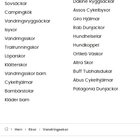
Dakine Ryggsäckar
Sovsäckar
Assos Cykelbyxor
Campingkök
Giro Hjälmar
Vandringsryggsäckar
Rab Dunjackor
Isyxor
Hundhelselar
Vandringsskor
Hundkoppel
Trailrunningskor
Ortlieb Väskor
Löparskor
Altra Skor
Klätterskor
Buff Tubhalsdukar
Vandringsskor barn
Abus Cykelhjälmar
Cykelhjälmar
Patagonia Dunjackor
Barnbärstolar
Kläder barn
Herr
Skor
Vandringsskor