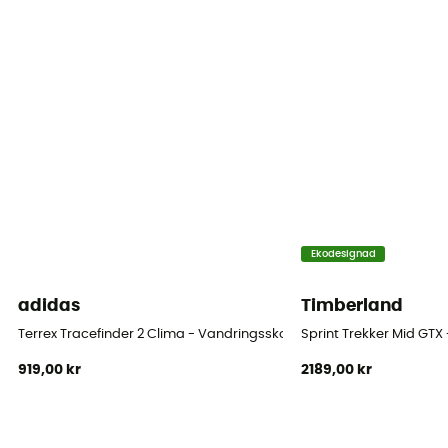
Sulans styvhet
Normal
Mellanliggande sula
FootPod™
Yttersula
Outdry™
Stavens höjd
Ekodesignad
Stav medel
adidas
Timberland
Stängningssystem
Terrex Tracefinder 2 Clima - Vandringsskor - Herr
Sprint Trekker Mid GTX
Snören
919,00 kr
2189,00 kr
Stavens material
100% polyester