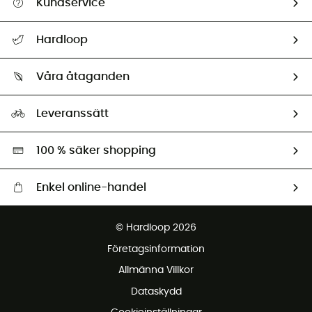
Kundservice
Hjälp & Kontakt
Hardloop
Spåra mitt paket
Vilka är vi?
Retur & återbetalning
Våra åtaganden
HardGuides
Storleksguide
Vårt fotavtryck
Ambassadörer
Leveranssätt
Second hand
Miljöanpassat urval
100 % säker shopping
Enkel online-handel
Fraktfritt från 1500 kr
© Hardloop 2026
Gratis retur inom 100 dagar
Företagsinformation
Gratis kundservice
Allmänna Villkor
Dataskydd