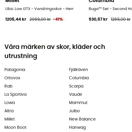
Millet
Columbia
Ubic Low GTX - Vandringsskor - Herr
Buga™ Set - Second Han
1206,44 kr
2069,00 kr
-41%
530,67 kr
1269,00 kr
Våra märken av skor, kläder och
utrustning
Patagonia
Fjällräven
Ortovox
Columbia
Rab
Scarpa
La Sportiva
Vaude
Lowa
Mammut
Altra
Julbo
Millet
New Balance
Moon Boot
Hanwag