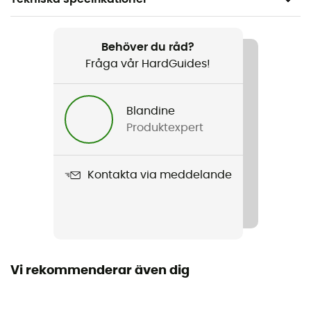
Rekommenderad för
Vandring / Fast hiking
Behöver du råd?
Fråga vår HardGuides!
Kön
Herr
Blandine
Produktexpert
Vikt
2 x 351 g (42)
Kontakta via meddelande
Produktnamn
Escape Thrive Titanium Mid Outdry
Använd teknologi
Gore-Tex® Active
Vi rekommenderar även dig
Regntäthet
Ja