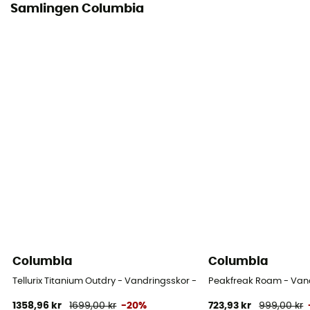
Samlingen Columbia
Skydd
Outdry™
Columbia
Columbia
Tellurix Titanium Outdry - Vandringsskor - Herr
Peakfreak Roam - Vand
1358,96 kr
1699,00 kr
-20%
723,93 kr
999,00 kr