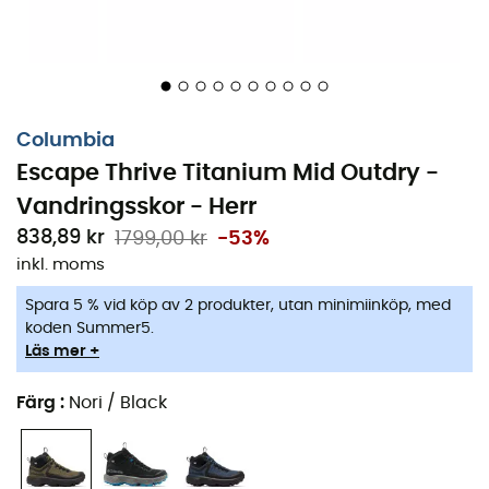
yttersulan Adapt Trax™
ett pålitligt
grepp
på alla ytor,
våta eller torra. Vänta inte längre med att nå nya höjder
med
Escape Thrive Titanium Mid Outdry
; varje topp är
en inbjudan att gå längre.
Ett lätt skyddande skaft är tillverkat av moderna
Columbia
blandade material.
Escape Thrive Titanium Mid Outdry -
Navic Fit™ System™ erbjuder en perfekt naturlig
Vandringsskor - Herr
passform runt mellanfoten.
838,89 kr
1799,00 kr
-53%
inkl. moms
Sömlös tåhätta och hälstöd för ökad stabilitet.
Spara 5 % vid köp av 2 produkter, utan minimiinköp, med
OmniMax™ Plus-system: En teknisk mellansula
koden Summer5.
Techlite+™ håller hälen för optimal balans, medan
Läs mer +
avledningskupoler vid framfoten och hälen
absorberar stötar och bidrar till att minska trycket
Färg
:
Nori / Black
på foten.
Djupa flexspår vid framfoten ger förbättrad rörelse