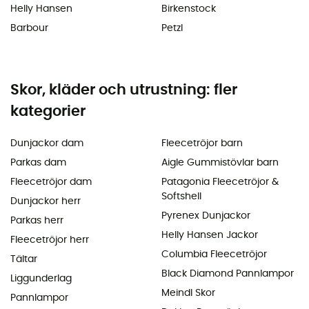
Helly Hansen
Birkenstock
Barbour
Petzl
Skor, kläder och utrustning: fler
kategorier
Dunjackor dam
Fleecetröjor barn
Parkas dam
Aigle Gummistövlar barn
Fleecetröjor dam
Patagonia Fleecetröjor &
Softshell
Dunjackor herr
Pyrenex Dunjackor
Parkas herr
Helly Hansen Jackor
Fleecetröjor herr
Columbia Fleecetröjor
Tältar
Black Diamond Pannlampor
Liggunderlag
Meindl Skor
Pannlampor