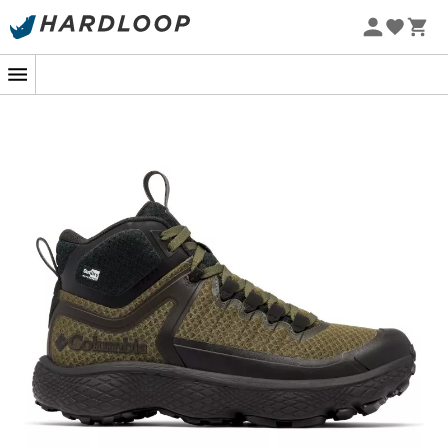
Sommarerbjudanden 🔥 -5 % EXTRA vid köp av 2 produkter*
kod Summer5
-5% Extra - Kod Summer5
Om du är en entusiast av fast hiking och redo att
utmana de mest krävande lederna, är
vandringsskorna Escape Thrive Titanium Mid Outdry
för
män
från
Columbia
dina nya allierade. Dessa skor är
designade för friluftsentusiaster som kräver
prestanda
och
komfort
, även på de mest branta terrängerna.
Med
OutDry-teknologin
säger du adjö till blöta fötter!
Denna innovation gör dina skor helt
vattentäta
samtidigt som dina fötter kan andas. Lägg till detta en
mellansula Techlite+™
som erbjuder en exceptionell
dämpning
, och du har allt du behöver för att förvandla
varje vandring till en lätt promenad. Dina fötter kommer
att tacka dig!
För dem som gillar att veta var de sätter fötterna, ger