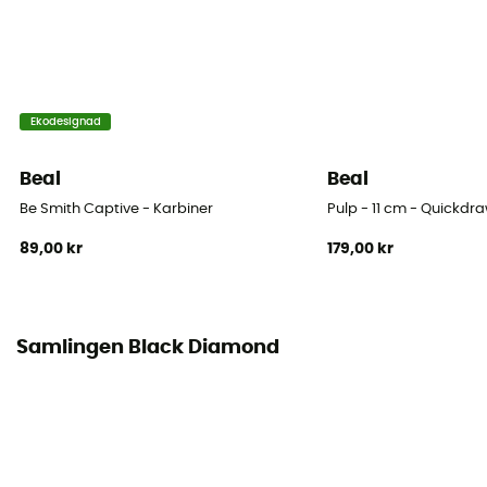
Bruksanvisning
Läs bipacksedeln
Personlig skyddsutrustning
Ekodesignad
PPE - Category 3
Beal
Beal
Motstånd Stor Axel
Be Smith Captive - Karbiner
Pulp - 11 cm - Quickdr
23 kN
89,00 kr
179,00 kr
Låssystem
Doigt simple
Samlingen Black Diamond