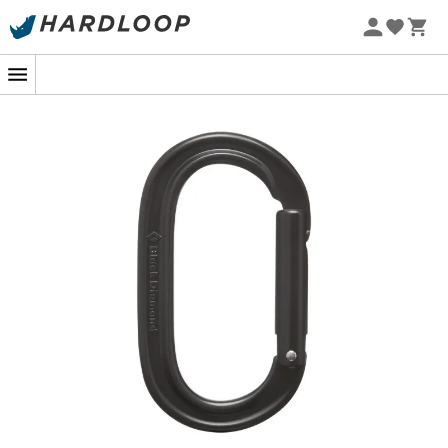
Sommarerbjudanden 🔥 -5 % EXTRA vid köp av 2 produkter*
kod Summer5
-5% Extra - Kod Summer5