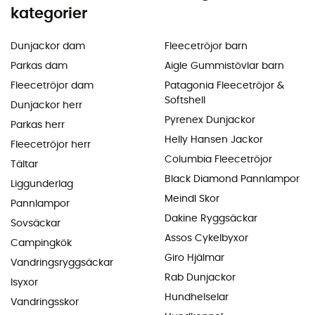
kategorier
Dunjackor dam
Fleecetröjor barn
Parkas dam
Aigle Gummistövlar barn
Fleecetröjor dam
Patagonia Fleecetröjor &
Softshell
Dunjackor herr
Pyrenex Dunjackor
Parkas herr
Helly Hansen Jackor
Fleecetröjor herr
Columbia Fleecetröjor
Tältar
Black Diamond Pannlampor
Liggunderlag
Meindl Skor
Pannlampor
Dakine Ryggsäckar
Sovsäckar
Assos Cykelbyxor
Campingkök
Giro Hjälmar
Vandringsryggsäckar
Rab Dunjackor
Isyxor
Hundhelselar
Vandringsskor