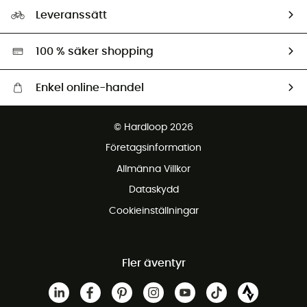
Vårt fotavtryck
Ambassadörer
Leveranssätt
Second hand
Miljöanpassat urval
100 % säker shopping
Enkel online-handel
Fraktfritt från 1500 kr
© Hardloop 2026
Gratis retur inom 100 dagar
Företagsinformation
Gratis kundservice
Allmänna Villkor
Dataskydd
Cookieinställningar
Fler äventyr