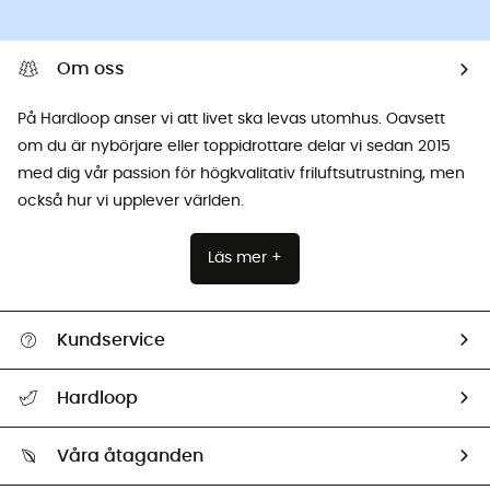
Om oss
På Hardloop anser vi att livet ska levas utomhus. Oavsett
om du är nybörjare eller toppidrottare delar vi sedan 2015
med dig vår passion för högkvalitativ friluftsutrustning, men
också hur vi upplever världen.
Läs mer +
Kundservice
Hjälp & Kontakt
Hardloop
Spåra mitt paket
Vilka är vi?
Retur & återbetalning
Våra åtaganden
HardGuides
Storleksguide