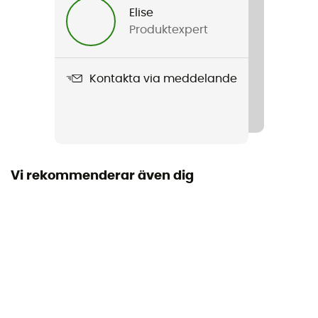
Elise
Produktexpert
Vikt
59 g
Kontakta via meddelande
Produktnamn
Oval Keylock Carabiner
Motstånd lilla axeln
9 kN
Vi rekommenderar även dig
Motstånd öppet finger
7 kN
Material
steel / Aluminum
Öppningens diameter
21 mm