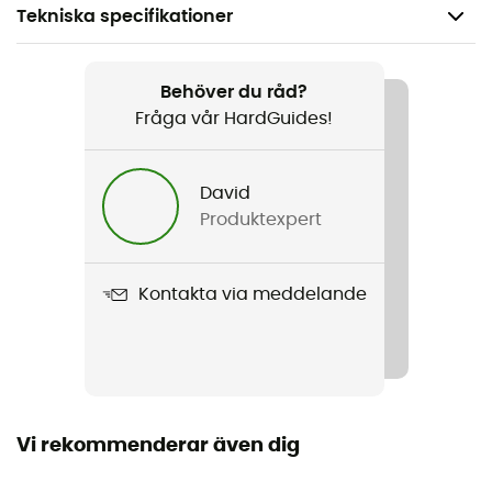
Tekniska specifikationer
Rekommenderad för
Alpin Skidåkning
Behöver du råd?
Fråga vår HardGuides!
Kön
Barn
David
Produktexpert
Produktnamn
Jackie Snowpants
Kontakta via meddelande
Regntäthet
Ja
Nivå Schmerber
10 000 mm
Vi rekommenderar även dig
Nivå för andningsegenskaper