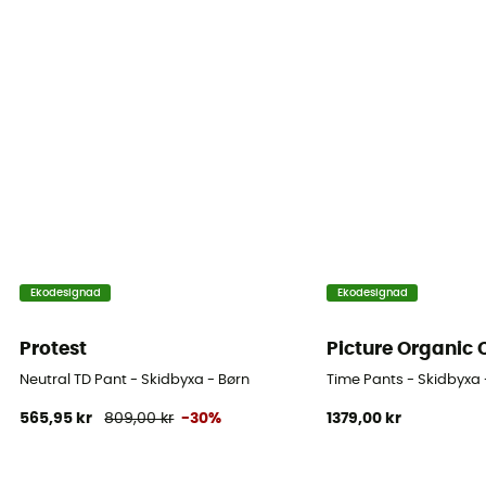
10 000 g/m²/24 h
Termiskt skydd
Ja
Ekodesignad
Ekodesignad
Protest
Picture Organic 
Neutral TD Pant - Skidbyxa - Børn
Time Pants - Skidbyxa 
565,95 kr
809,00 kr
-30%
1379,00 kr