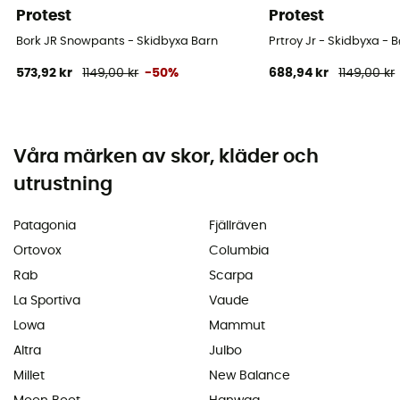
Protest
Protest
Bork JR Snowpants - Skidbyxa Barn
Prtroy Jr - Skidbyxa - 
573,92 kr
1149,00 kr
-50%
688,94 kr
1149,00 kr
Våra märken av skor, kläder och
utrustning
Patagonia
Fjällräven
Ortovox
Columbia
Rab
Scarpa
La Sportiva
Vaude
Lowa
Mammut
Altra
Julbo
Millet
New Balance