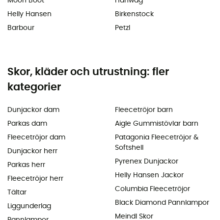
Moon Boot
Hanwag
Helly Hansen
Birkenstock
Barbour
Petzl
Skor, kläder och utrustning: fler
kategorier
Dunjackor dam
Fleecetröjor barn
Parkas dam
Aigle Gummistövlar barn
Fleecetröjor dam
Patagonia Fleecetröjor &
Softshell
Dunjackor herr
Pyrenex Dunjackor
Parkas herr
Helly Hansen Jackor
Fleecetröjor herr
Columbia Fleecetröjor
Tältar
Black Diamond Pannlampor
Liggunderlag
Meindl Skor
Pannlampor