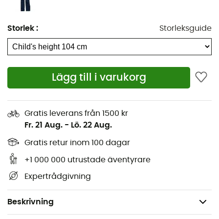
sina
skidåkningstillfällen
. Värmeisoleringen är optimal
tack vare snabb fuktöverföring från insidan till utsidan.
Storlek
:
Storleksguide
Du kommer att uppskatta den justerbara midjan med
kardborrestängning som gör det möjligt för ditt barn att
åka skidor bekvämt i
pudersnö
.
Lägg till i varukorg
De livliga färgerna kan lätt matchas med mjukare
färger på
skidjackan
.
Gratis leverans från 1500 kr
Stil och teknik i backarna!
Fr. 21 Aug.
-
Lö. 22 Aug.
Egenskaper
:
Gratis retur inom 100 dagar
Förseglade sömmar
+1 000 000 utrustade äventyrare
Justerbar midja med kardborrestängning
Expertrådgivning
Vattentäthet: 10 000 mm
Andningsförmåga: 10 000g/m2/24h
Beskrivning