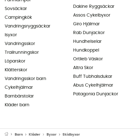
Dakine Ryggsäckar
Sovsäckar
Assos Cykelbyxor
Campingkök
Giro Hjälmar
Vandringsryggsäckar
Rab Dunjackor
Isyxor
Hundhelselar
Vandringsskor
Hundkoppel
Trailrunningskor
Ortlieb Väskor
Löparskor
Altra Skor
Klätterskor
Buff Tubhalsdukar
Vandringsskor barn
Abus Cykelhjälmar
Cykelhjälmar
Patagonia Dunjackor
Barnbärstolar
Kläder barn
Barn
Kläder
Byxor
Skidbyxor