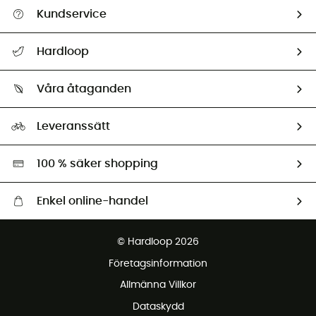
Kundservice
Hjälp & Kontakt
Hardloop
Spåra mitt paket
Vilka är vi?
Retur & återbetalning
Våra åtaganden
HardGuides
Storleksguide
Vårt fotavtryck
Ambassadörer
Leveranssätt
Second hand
Miljöanpassat urval
100 % säker shopping
Enkel online-handel
Fraktfritt från 1500 kr
© Hardloop 2026
Gratis retur inom 100 dagar
Företagsinformation
Gratis kundservice
Allmänna Villkor
Dataskydd