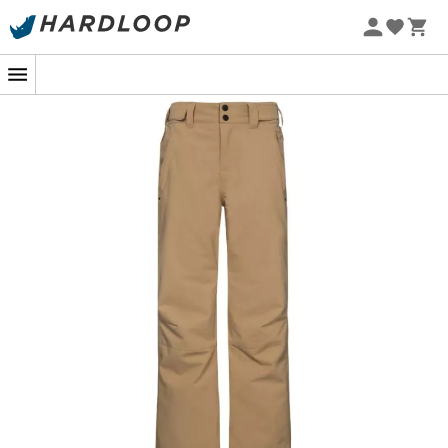
Sommarerbjudanden 🔥 -5 % EXTRA vid köp av 2 produkter*
kod Summer5
-5% Extra - Kod Summer5