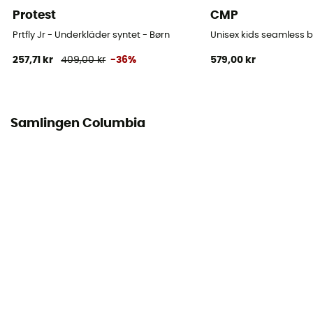
Protest
CMP
Prtfly Jr - Underkläder syntet - Børn
Unisex kids seamless b
257,71 kr
409,00 kr
-36%
579,00 kr
Samlingen Columbia