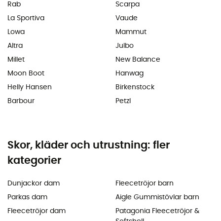
Rab
Scarpa
La Sportiva
Vaude
Lowa
Mammut
Altra
Julbo
Millet
New Balance
Moon Boot
Hanwag
Helly Hansen
Birkenstock
Barbour
Petzl
Skor, kläder och utrustning: fler
kategorier
Dunjackor dam
Fleecetröjor barn
Parkas dam
Aigle Gummistövlar barn
Fleecetröjor dam
Patagonia Fleecetröjor &