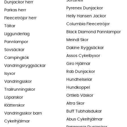
Softshell
Dunjackor herr
Pyrenex Dunjackor
Parkas herr
Helly Hansen Jackor
Fleecetröjor herr
Columbia Fleecetröjor
Tältar
Black Diamond Pannlampor
Liggunderlag
Meindl Skor
Pannlampor
Dakine Ryggsäckar
Sovsäckar
Assos Cykelbyxor
Campingkök
Giro Hjälmar
Vandringsryggsäckar
Rab Dunjackor
Isyxor
Hundhelselar
Vandringsskor
Hundkoppel
Trailrunningskor
Ortlieb Väskor
Löparskor
Altra Skor
Klätterskor
Buff Tubhalsdukar
Vandringsskor barn
Abus Cykelhjälmar
Cykelhjälmar