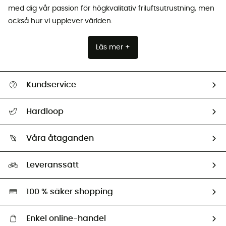
med dig vår passion för högkvalitativ friluftsutrustning, men
också hur vi upplever världen.
Läs mer +
Kundservice
Hjälp & Kontakt
Hardloop
Spåra mitt paket
Vilka är vi?
Retur & återbetalning
Våra åtaganden
HardGuides
Storleksguide
Vårt fotavtryck
Ambassadörer
Leveranssätt
Second hand
Miljöanpassat urval
100 % säker shopping
Enkel online-handel