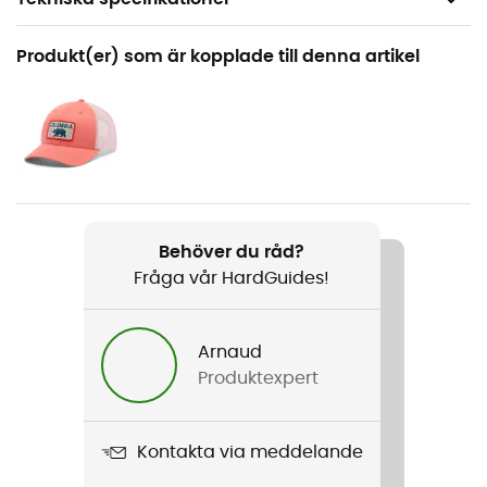
Rekommenderad för
Produkt(er) som är kopplade till denna artikel
Vandring / Vandring / Resa
Kön
Barn
Produktnamn
Chill River Hoodie
Behöver du råd?
Fråga vår HardGuides!
Stretch
Ja
Arnaud
Termiskt skydd
Produktexpert
Ja
Ärmar
Kontakta via meddelande
Långa