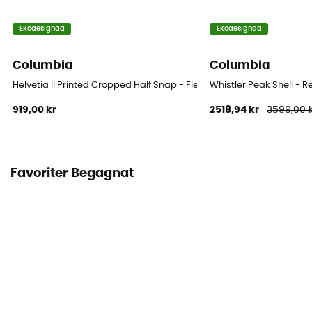
Ekodesignad
Ekodesignad
Columbia
Columbia
Helvetia II Printed Cropped Half Snap - Fleecetröjor - Dam
Whistler Peak Shell - R
919,00 kr
2518,94 kr
3599,00 
Favoriter Begagnat