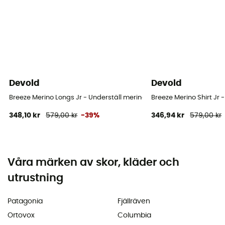
Devold
Devold
Breeze Merino Longs Jr - Underställ merinoull - Barn
Breeze Merino Shirt Jr 
348,10 kr
579,00 kr
-39%
346,94 kr
579,00 kr
Våra märken av skor, kläder och
utrustning
Patagonia
Fjällräven
Ortovox
Columbia