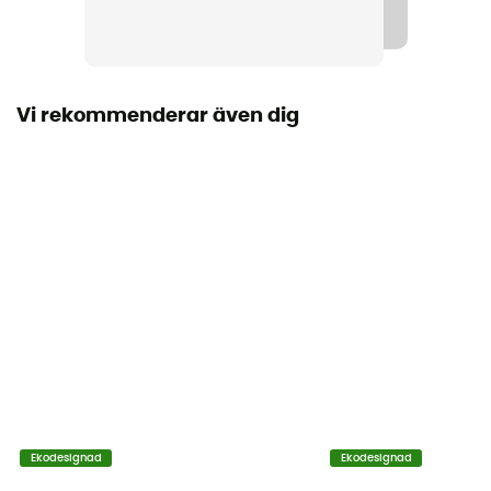
Material
89 % polyester 11 % élasthanne
Vi rekommenderar även dig
Ekodesignad
Ekodesignad