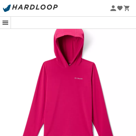
Sommarerbjudanden 🔥 -5 % EXTRA vid köp av 2 produkter*
kod Summer5
-5% Extra - Kod Summer5