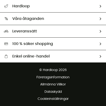
Hjälp & Kontakt
Hardloop
Spåra mitt paket
Vilka är vi?
Retur & återbetalning
Våra åtaganden
HardGuides
Storleksguide
Vårt fotavtryck
Ambassadörer
Leveranssätt
Second hand
Miljöanpassat urval
100 % säker shopping
Enkel online-handel
Fraktfritt från 1500 kr
© Hardloop 2026
Gratis retur inom 100 dagar
Företagsinformation
Gratis kundservice
Allmänna Villkor
Dataskydd
Cookieinställningar