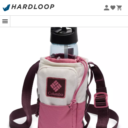
Sommarerbjudanden 🔥 -5 % EXTRA vid köp av 2 produkter*
kod Summer5
-5% Extra - Kod Summer5