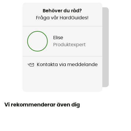
Rekommenderad för
Vandring / Resa / Den dagliga
Behöver du råd?
Fråga vår HardGuides!
Kön
Herr / Dam
Elise
Produktexpert
Vikt
128 g
Kontakta via meddelande
Produktnamn
Trail Traveler Water Bottle Sling
Vi rekommenderar även dig