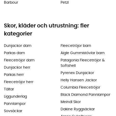
Barbour
Petzl
Skor, kläder och utrustning: fler
kategorier
Dunjackor dam
Fleecetröjor barn
Parkas dam
Aigle Gummistövlar barn
Fleecetröjor dam
Patagonia Fleecetröjor &
Softshell
Dunjackor herr
Pyrenex Dunjackor
Parkas herr
Helly Hansen Jackor
Fleecetröjor herr
Columbia Fleecetröjor
Tältar
Black Diamond Pannlampor
Liggunderlag
Meindl Skor
Pannlampor
Dakine Ryggsäckar
Sovsäckar