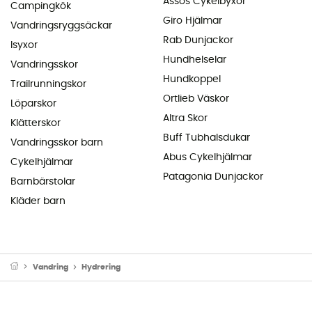
Assos Cykelbyxor
Campingkök
Giro Hjälmar
Vandringsryggsäckar
Rab Dunjackor
Isyxor
Hundhelselar
Vandringsskor
Hundkoppel
Trailrunningskor
Ortlieb Väskor
Löparskor
Altra Skor
Klätterskor
Buff Tubhalsdukar
Vandringsskor barn
Abus Cykelhjälmar
Cykelhjälmar
Patagonia Dunjackor
Barnbärstolar
Kläder barn
Vandring
Hydrering