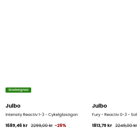
Nej
Ansiktsstorlek
Visage moyen
Skumtjocklek
Enkel
Glass material
Polycarbonate
Personlig skyddsutrustning
Ekodesignad
PPE - Category 1
Julbo
Julbo
Intensity Reactiv 1-3 - Cykelglasögon
Fury - Reactiv 0-3 - S
1689,46 kr
2299,00 kr
-26%
1813,79 kr
2249,00 k