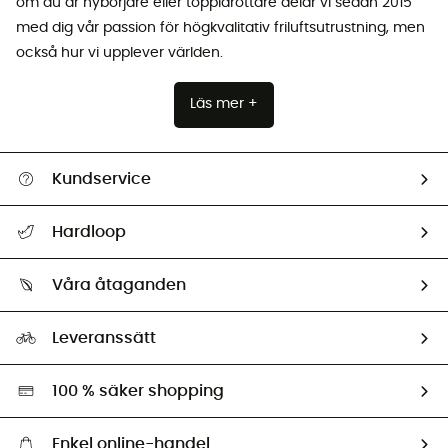
om du är nybörjare eller toppidrottare delar vi sedan 2015
med dig vår passion för högkvalitativ friluftsutrustning, men
också hur vi upplever världen.
Läs mer +
Kundservice
Hjälp & Kontakt
Hardloop
Spåra mitt paket
Vilka är vi?
Retur & återbetalning
Våra åtaganden
HardGuides
Storleksguide
Vårt fotavtryck
Ambassadörer
Leveranssätt
Second hand
Miljöanpassat urval
100 % säker shopping
Enkel online-handel