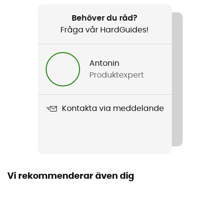
Rekommenderad för
Ski / Snowboard
Behöver du råd?
Fråga vår HardGuides!
Kön
Barn
Antonin
Produktexpert
Produktnamn
Echo
Kontakta via meddelande
Skärm
Dubbel skärm
Ytterligare skärm
Nej
Vi rekommenderar även dig
Form på skärmen
Sfärisk