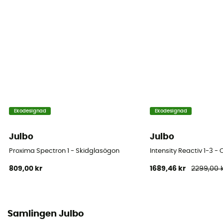
Skum
Mono densité
Montering
Sfärisk
Skyddskategori
Cat 3
Märke
Ekodesignad
Ekodesignad
Garanterat europeiskt ursprung
Julbo
Julbo
Ventilation
Proxima Spectron 1 - Skidglasögon
Intensity Reactiv 1-3 -
Air Flow
809,00 kr
1689,46 kr
2299,00 
Glas
Spectron 3
Samlingen Julbo
Over the glasses (OTG)