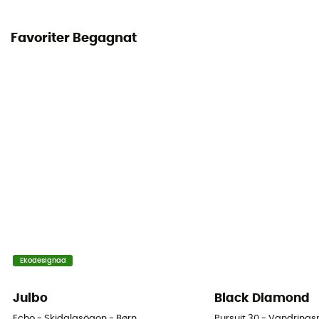
Favoriter Begagnat
Ekodesignad
Julbo
Black Diamond
Echo - Skidglasögon - Børn
Pursuit 30 - Vandring