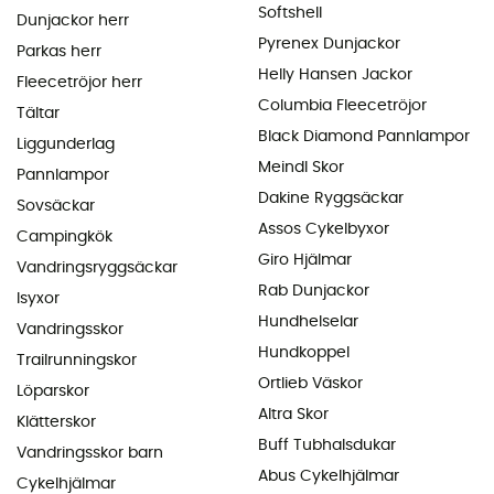
Softshell
Dunjackor herr
Pyrenex Dunjackor
Parkas herr
Helly Hansen Jackor
Fleecetröjor herr
Columbia Fleecetröjor
Tältar
Black Diamond Pannlampor
Liggunderlag
Meindl Skor
Pannlampor
Dakine Ryggsäckar
Sovsäckar
Assos Cykelbyxor
Campingkök
Giro Hjälmar
Vandringsryggsäckar
Rab Dunjackor
Isyxor
Hundhelselar
Vandringsskor
Hundkoppel
Trailrunningskor
Ortlieb Väskor
Löparskor
Altra Skor
Klätterskor
Buff Tubhalsdukar
Vandringsskor barn
Abus Cykelhjälmar
Cykelhjälmar