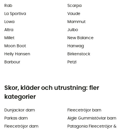
Rab
Scarpa
La Sportiva
Vaude
Lowa
Mammut
Altra
Julbo
Millet
New Balance
Moon Boot
Hanwag
Helly Hansen
Birkenstock
Barbour
Petzl
Skor, kläder och utrustning: fler
kategorier
Dunjackor dam
Fleecetröjor barn
Parkas dam
Aigle Gummistövlar barn
Fleecetröjor dam
Patagonia Fleecetröjor &