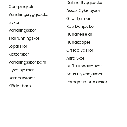
Dakine Ryggsäckar
Campingkök
Assos Cykelbyxor
Vandringsryggsäckar
Giro Hjälmar
Isyxor
Rab Dunjackor
Vandringsskor
Hundhelselar
Trailrunningskor
Hundkoppel
Löparskor
Ortlieb Väskor
Klätterskor
Altra Skor
Vandringsskor barn
Buff Tubhalsdukar
Cykelhjälmar
Abus Cykelhjälmar
Barnbärstolar
Patagonia Dunjackor
Kläder barn