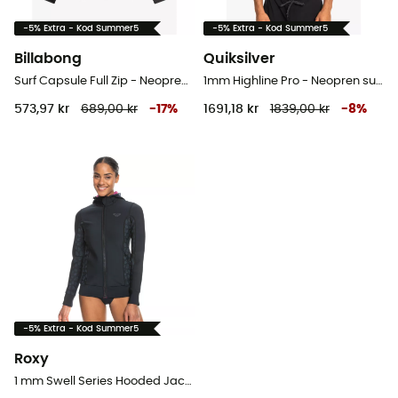
-5% Extra - Kod Summer5
-5% Extra - Kod Summer5
Billabong
Quiksilver
Surf Capsule Full Zip - Neopren surftoppar - Dam
1mm Highline Pro - Neopren surftoppar - Herr
573,97 kr
689,00 kr
-
17
%
1691,18 kr
1839,00 kr
-
8
%
-5% Extra - Kod Summer5
Roxy
1 mm Swell Series Hooded Jacket - Neopren surftoppar - Dam