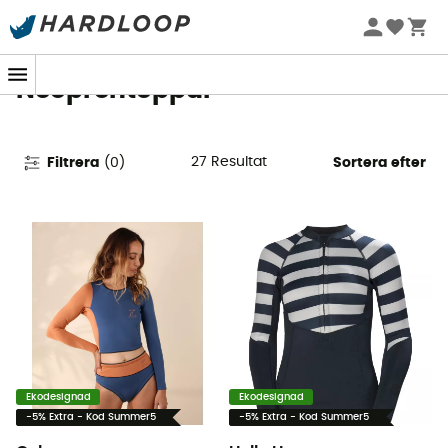
Sommarerbjudanden 🔥 -5 % EXTRA vid köp av 2 produkter*
kod Summer5
Neoprentoppar
27
Resultat
Filtrera
(
0
)
Sortera efter
Ekodesignad
Ekodesignad
-5% Extra - Kod Summer5
-5% Extra - Kod Summer5