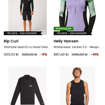
Ekodesignad
-5% Extra - Kod Summer5
-5% Extra - Kod Summer5
Rip Curl
Helly Hansen
Ultimate Search Ls Hood Vest - Neopren surftoppar - Herr
Waterwear Jacket 2.0 - Neopren surftoppar - Dam
1215,53 kr
1329,00 kr
-
9
%
887,40 kr
1499,00 kr
-
41
%