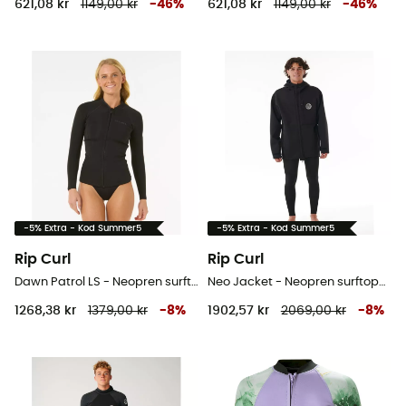
621,08 kr
1149,00 kr
-
46
%
621,08 kr
1149,00 kr
-
46
%
-5% Extra - Kod Summer5
-5% Extra - Kod Summer5
Rip Curl
Rip Curl
Dawn Patrol LS - Neopren surftoppar - Dam
Neo Jacket - Neopren surftoppar - Herr
1268,38 kr
1379,00 kr
-
8
%
1902,57 kr
2069,00 kr
-
8
%