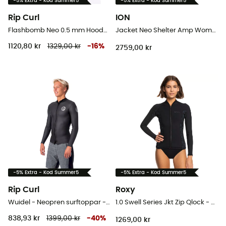
-5% Extra - Kod Summer5
-5% Extra - Kod Summer5
Rip Curl
ION
Flashbomb Neo 0.5 mm Hooded Vest - Neopren surftoppar - Herr
Jacket Neo Shelter Amp Women - Neoprenjacka - Dam
1120,80 kr
1329,00 kr
-
16
%
2759,00 kr
-5% Extra - Kod Summer5
-5% Extra - Kod Summer5
Rip Curl
Roxy
Wuidel - Neopren surftoppar - Herr
1.0 Swell Series Jkt Zip Qlock - Neoprenjacka - Dam
838,93 kr
1399,00 kr
-
40
%
1269,00 kr