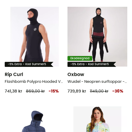
Ekodesignad
-5% Extra - Kod Summer5
-5% Extra - Kod Summer5
Rip Curl
Oxbow
Flashbomb Polypro Hooded Vest - Neopren surftoppar - Herr
Wuidel - Neopren surftoppar - Herr
741,38 kr
869,00 kr
-
15
%
739,89 kr
1149,00 kr
-
36
%