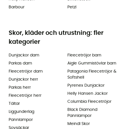
Barbour
Petzl
Skor, kläder och utrustning: fler
kategorier
Dunjackor dam
Fleecetröjor barn
Parkas dam
Aigle Gummistövlar barn
Fleecetröjor dam
Patagonia Fleecetröjor &
Softshell
Dunjackor herr
Pyrenex Dunjackor
Parkas herr
Helly Hansen Jackor
Fleecetröjor herr
Columbia Fleecetröjor
Tältar
Black Diamond
Liggunderlag
Pannlampor
Pannlampor
Meindl Skor
Sovsäckar