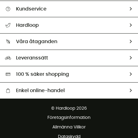
Kundservice
Hjälp & Kontakt
Hardloop
Spåra mitt paket
Vilka är vi?
Retur & återbetalning
Våra åtaganden
HardGuides
Storleksguide
Vårt fotavtryck
Ambassadörer
Leveranssätt
Second hand
Miljöanpassat urval
100 % säker shopping
Enkel online-handel
Fraktfritt från 1500 kr
© Hardloop 2026
Gratis retur inom 100 dagar
Företagsinformation
Gratis kundservice
Allmänna Villkor
Dataskydd