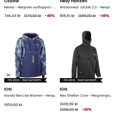
Oxbow
Helly Hansen
Nerea - Neopren surftoppar - Dam
Waterwear Jacket 2.0 - Neopren surftoppar - Dam
746,43 kr
1379,00 kr
-
46
%
818,16 kr
1499,00 kr
-
45
%
Ny
-5% Extra - Kod Summer5
-5% Extra - Kod Summer5
ION
ION
Hoody Neo Lite Women - Neoprenjacka - Dam
Neo Shelter Core - Neoprenjacka - Herr
1608,96 kr
1959,00 kr
2299,00 kr
-
30
%