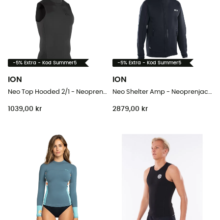
-5% Extra - Kod Summer5
-5% Extra - Kod Summer5
ION
ION
Neo Top Hooded 2/1 - Neopren surftoppar
Neo Shelter Amp - Neoprenjacka - Herr
1039,00 kr
2879,00 kr