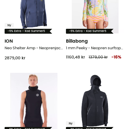
Ny
-5% Extra - Kod Summer5
-5% Extra - Kod Summer5
ION
Billabong
Neo Shelter Amp - Neoprenjacka - Herr
1 mm Peeky - Neopren surftoppar - Dam
1160,48 kr
1379,00 kr
-
16
%
2879,00 kr
Ny